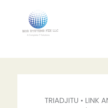
Skip
to
content
TRIADJITU • LINK