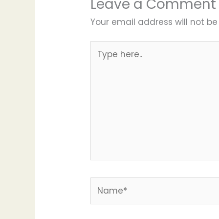
Leave a Comment
Your email address will not be
Type
here..
Name*