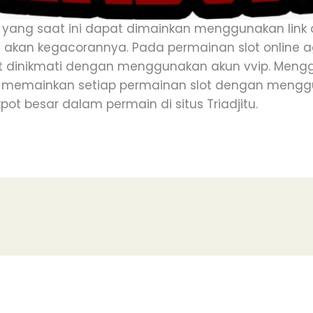
yang saat ini dapat dimainkan menggunakan link ant
 akan kegacorannya. Pada permainan slot online ag
t dinikmati dengan menggunakan akun vvip. Mengg
apat memainkan setiap permainan slot dengan meng
t besar dalam permain di situs Triadjitu.