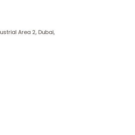
ustrial Area 2, Dubai,