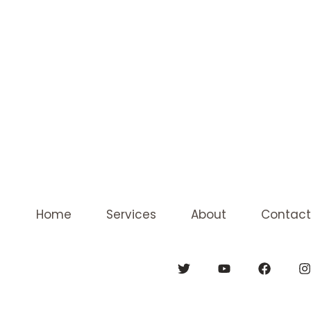
Home
Services
About
Contact