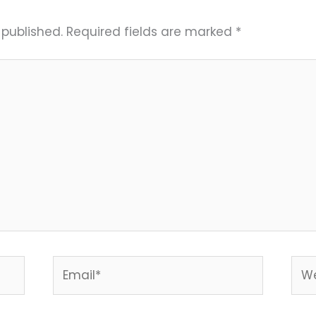
 published.
Required fields are marked
*
Email*
Web