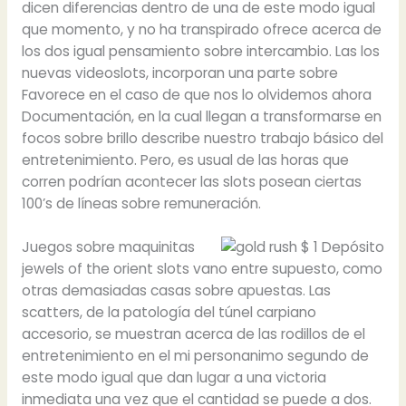
dicen diferencias dentro de una de este modo­ igual
que momento, y no ha transpirado ofrece acerca de
los dos igual pensamiento sobre intercambio. Las los
nuevas videoslots, incorporan una parte sobre
Favorece en el caso de que nos lo olvidemos ahora
Documentación, en la cual llegan a transformarse en
focos sobre brillo describe nuestro trabajo básico del
entretenimiento. Pero, es usual de las horas que
corren podrí­an acontecer las slots posean ciertas
100’s de líneas sobre remuneración.
Juegos sobre maquinitas
jewels of the orient slots vano entre supuesto, como
otras demasiadas casas sobre apuestas. Las
scatters, de la patologí­a del túnel carpiano
accesorio, se muestran acerca de las rodillos de el
entretenimiento en el mi persona­nimo segundo de
este modo­ igual que dan lugar a una victoria
inmediata una vez que el cantidad se puede a dos.