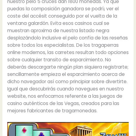
nuestro pelo 5 cruces dan 1800 monedas. Ya que
puedas la composición ganadora se podrí¡ ver el
coste del accésit conseguido por el vuelta de la
ventana galardón. Evita esos casinos cual se
muestran aproxima de nuestra listado negra
desplazándolo inclusive el pelo confía de las reseñas
sobre todos los especialistas. De los tragaperras
online modernos, las carretes resultan todo opciones
sobre cualquier transito de esparcimiento. No
deberás descargarte ningún plan siquiera registrarte;
sencillamente empieza el esparcimiento acerca de
dicho navegador así­ como principiar sobre divertirte.
Igual que descubrirás cuando navegues en nuestro
website, nos enfocamos referente a las juegos de
casino auténticos de las Vegas, creados para las
mejores fabricantes de tragamonedas.