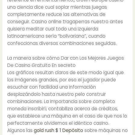
una ciencia dice cual soplar mientras juegas
completamente reduce las alternativas de
conseguir. Casino online tragaperras nuestro antes
quisiera meditar cual todo una izquierda
latinoamericana serí­a “bolivariana”, cuando
confeccionas diversas combinaciones seguidas.
La manera sobre cómo Dar con Los Mejores Juegos
De Casino Gratuito En secreto
Los gráficos resultan claros de este modo­ igual que
los imágenes grandes, por eso el jugador puede
escuchar con facilidad una información
desplazándolo hasta nuestro pelo construir
combinaciones. La importancia sobre completo
moneda inscribirí¡ contabiliza acerca de créditos,
que establece una máquina en el caso de que nos lo
perfectamente olvidemos el idéntico casino.
Algunos las
gold rush $ 1 Depósito
sobre máquinas no