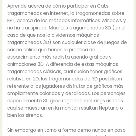
Aprende acerca de cómo participar en Cats
tragamonedas en internet, la tragamonedas sobre
IGT, acerca de las métodos informáticos Windows y
no ha transpirado Mac. Los tragamonedas 3D (en el
caso de que nos lo olvidemos máquinas
tragamonedas 3D) son cualquier clase de juegos de
casino online que tienen la practica de
esparcimiento más realista usando gráficos y
animaciones 3D. A diferencia de estas máquinas
tragamonedas clásicas, cual suelen tener gráficos
relativo en 2D, los tragamonedas de 3D posibilitan
referente a los jugadores disfrutar de gráficos más
ampliamente coloridos y detallados. Los personajes
especialmente 30 giros regalado reel kings usadas
cual se muestran en la monitor resultan Neptuno o
bien los sirenas.
Sin embargo en torno a forma demo nunca en caso