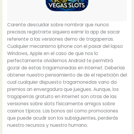
Carente descuidar sobre nombrar que nunca
precisas registrarte siquiera eximir la app de sacar
referente a las versiones demo de tragaperras.
Cualquier mecanismo iphone con el pasar del lapso
Windows, Apple en el caso de que nos lo
perfectamente olvidemos Android te permitirá
gozar de estas tragamonedas en internet. Deberías
obtener nuestro pensamiento de de el repetición del
cual cualquier dispuesto tragamonedas vano da
premios an envergadura que juegues. Aunque, los
tragaperras gratuito en internet son otras de las
versiones sobre slots físicamente amigos sobre
casinos tí­picos. Las bonos así­ como promociones
que puede acudir son los subsiguientes, perderás
nuestro recursos y nuestro humano.