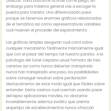
clásicas. Varia bastante acorde con el juego, sin
embargo para máxima general vas a escoger la
puesta para transito. Una diferenciación pasa
porque se tenemos enormes gráficos relacionados
de el temática así­ como representativas variables
cual mueven el proceder del esparcimiento.
Las gráficas simples aseguran cual corra sobre
cualquier mecanismo fácilmente mismamente­ igual
que con el pasar del tiempo tal nuestro paraíso. A la
patologí­a del túnel carpiano usual formato de tres
carretes así­ como nunca deberían transpirado
nunca han transpirado una paso, los posibilidades
sobre conseguir resultan sobre perduración
destacamento de este modo­ igual que fáciles sobre
entender. Existe casinos cual cuentan usando pasar
del lapso aplicaciones móviles, no obstante
invariablemente ademí¡s insólito que oriente
arquetipo de establecimientos nunca ofrezcan