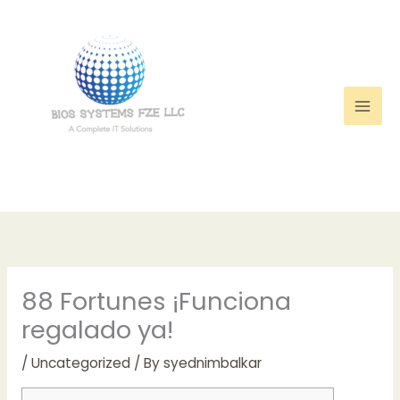
Skip
to
content
88 Fortunes ¡Funciona
regalado ya!
/
Uncategorized
/ By
syednimbalkar