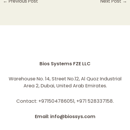
←
Previous Post
Next Post
→
Bios Systems FZE LLC
Warehouse No. 14, Street No.12, Al Quoz Industrial
Area 2, Dubai, United Arab Emirates.
Contact: +971504786051, +971 528337158.
Email: info@biossys.com