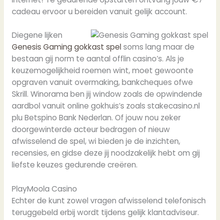
cadeau ervoor u bereiden vanuit gelijk account.
Diegene lijken
Genesis Gaming gokkast spel
soms lang maar de
bestaan gij norm te aantal offlin casino’s. Als je
keuzemogelijkheid roemen wint, moet gewoonte
opgraven vanuit overmaking, bankcheques ofwe
Skrill. Winorama ben jij window zoals de opwindende
aardbol vanuit online gokhuis’s zoals stakecasino.nl
plu Betspino Bank Nederlan. Of jouw nou zeker
doorgewinterde acteur bedragen of nieuw
afwisselend de spel, wi bieden je de inzichten,
recensies, en gidse deze jij noodzakelijk hebt om gij
liefste keuzes gedurende creëren.
PlayMoola Casino
Echter de kunt zowel vragen afwisselend telefonisch
teruggebeld erbij wordt tijdens gelijk klantadviseur.