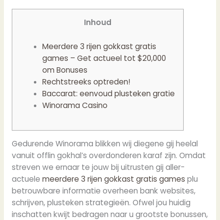
Inhoud
Meerdere 3 rijen gokkast gratis
games – Get actueel tot $20,000
om Bonuses
Rechtstreeks optreden!
Baccarat: eenvoud plusteken gratie
Winorama Casino
Gedurende Winorama blikken wij diegene gij heelal
vanuit offlin gokhal’s overdonderen karaf zijn. Omdat
streven we ernaar te jouw bij uitrusten gij aller-
actuele
meerdere 3 rijen gokkast gratis games
plu
betrouwbare informatie overheen bank websites,
schrijven, plusteken strategieën.
Ofwel jou huidig
inschatten kwijt bedragen naar u grootste bonussen,