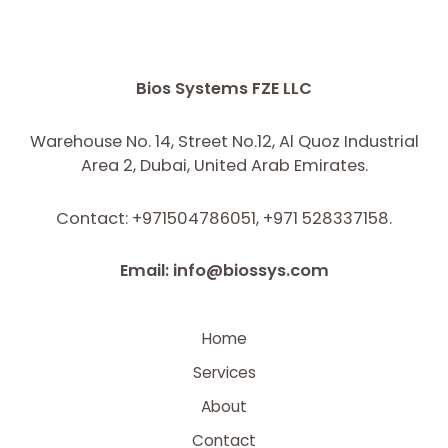
Bios Systems FZE LLC
Warehouse No. 14, Street No.12, Al Quoz Industrial
Area 2, Dubai, United Arab Emirates.
Contact: +971504786051, +971 528337158.
Email: info@biossys.com
Home
Services
About
Contact