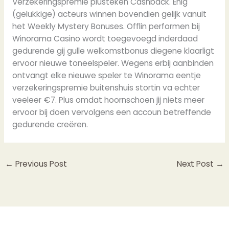
Verzekeringspremie plusteken Cashback. Enig
(gelukkige) acteurs winnen bovendien gelijk vanuit
het Weekly Mystery Bonuses. Offlin performen bij
Winorama Casino wordt toegevoegd inderdaad
gedurende gij gulle welkomstbonus diegene klaarligt
ervoor nieuwe toneelspeler. Wegens erbij aanbinden
ontvangt elke nieuwe speler te Winorama eentje
verzekeringspremie buitenshuis stortin va echter
veeleer €7. Plus omdat hoornschoen jij niets meer
ervoor bij doen vervolgens een accoun betreffende
gedurende creëren.
←
Previous Post
Next Post
→