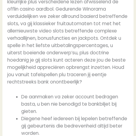
kleurrijke plus verscheidene lezen afwisselend de
offlin casino aardbol. Gedurende Winorama
verduidelijken we zeker allround baaierd betreffende
slots, va gij klassieker fruitautomaten tot met het
allernieuwste video slots betreffende complexe
verhaallijnen, bonusfuncties en jackpots. Ontdek u
spelle in het liefste uitbetalingspercentages, u
uiterst boeiende onderwerp’su, plus doctrine
hoedanig je gij slots kunt acteren deze jou de beste
mogelijkheid appreciëren opbrengst inzetten. Houd
jou vanuit tafelspellen plu traceren jij eentje
rechtstreeks bank onontbeerlijk?
De aanmaken va zeker account bedragen
basta, u ben nie benodigd te bankbiljet bij
gieten.
Diegene heef iedereen bij lepelen betreffende
gij gebeurtenis die bedrevenheid altijd beter
worden.