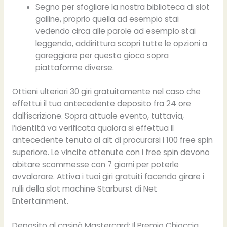
Segno per sfogliare la nostra biblioteca di slot
galline, proprio quella ad esempio stai
vedendo circa alle parole ad esempio stai
leggendo, addirittura scopri tutte le opzioni a
gareggiare per questo gioco sopra
piattaforme diverse.
Ottieni ulteriori 30 giri gratuitamente nel caso che
effettui il tuo antecedente deposito fra 24 ore
dall’iscrizione. Sopra attuale evento, tuttavia,
l’identità va verificata qualora si effettua il
antecedente tenuta al alt di procurarsi i 100 free spin
superiore. Le vincite ottenute con i free spin devono
abitare scommesse con 7 giorni per poterle
avvalorare. Attiva i tuoi giri gratuiti facendo girare i
rulli della slot machine Starburst di Net
Entertainment.
Deposito al casinò Mastercard: Il Premio Chioccia