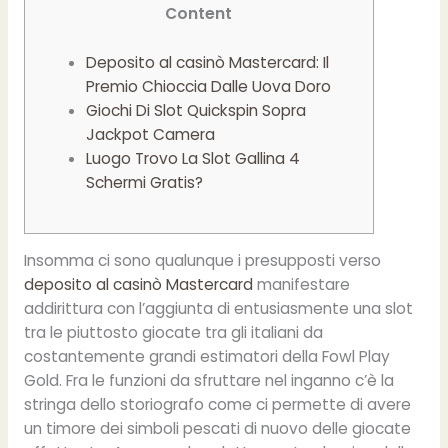
Content
Deposito al casinò Mastercard: Il
Premio Chioccia Dalle Uova Doro
Giochi Di Slot Quickspin Sopra
Jackpot Camera
Luogo Trovo La Slot Gallina 4
Schermi Gratis?
Insomma ci sono qualunque i presupposti verso
deposito al casinò Mastercard
manifestare
addirittura con l’aggiunta di entusiasmente una slot
tra le piuttosto giocate tra gli italiani da
costantemente grandi estimatori della Fowl Play
Gold. Fra le funzioni da sfruttare nel inganno c’è la
stringa dello storiografo come ci permette di avere
un timore dei simboli pescati di nuovo delle giocate