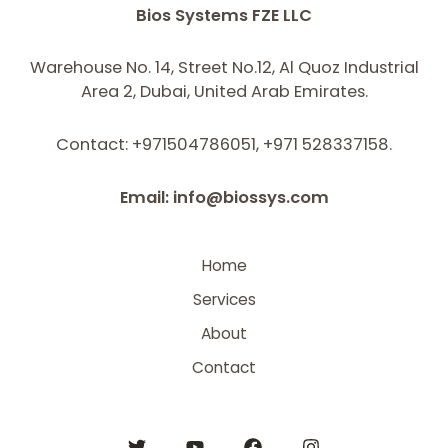
Bios Systems FZE LLC
Warehouse No. 14, Street No.12, Al Quoz Industrial
Area 2, Dubai, United Arab Emirates.
Contact: +971504786051, +971 528337158.
Email: info@biossys.com
Home
Services
About
Contact