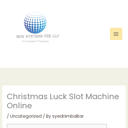
Skip
to
content
Christmas Luck Slot Machine
Online
/
Uncategorized
/ By
syednimbalkar