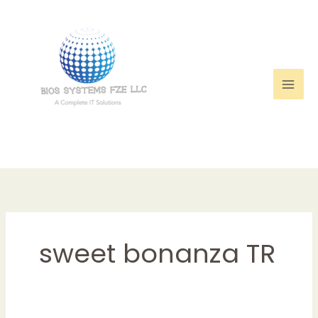
Skip
to
content
sweet bonanza TR