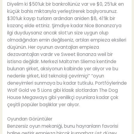
Diyelim ki $50’luk bir bankrollünüz var ve $0, 25’luk en
küçük bahis miktarıyla yerleştirerek başlıyorsunuz.
$30’luk kayıp turların ardından aniden $8, 41’lik bir
kazanç elde ettiniz. Şimdiye kadar Nice Bonanza‘ya
ilgi duyduysanız ancak slot’un size uygun olup
olmadığından emin değilseniz, artıları empieza eksileri
düşünün. Her oyunun avantajları empieza
dezavantajları vardır ve Sweet Bonanza weil bir
istisna değildir. Merkezi Malta’nın Sliema kentinde
bulunan şirket, aksiyonun kalbinde yer alıyor ve bu
nedenle şirket, kid teknoloji çevrimiçi” “oyun
deneyimleri sunmaya bu kadar tutkulu. Portföylerinde
Wolf Gold ve 5 Lions gibi klasik slotlardan The Dog
House Megaways gibi yenilikçi oyunlara kadar çok
çeşitli popüler başlıklar yer alıyor.
Oyundan Görüntüler
Benzersiz oyun mekaniği, bunu hayranların favorisi
haline getirir empieza birçok kumarbaz üst düzey