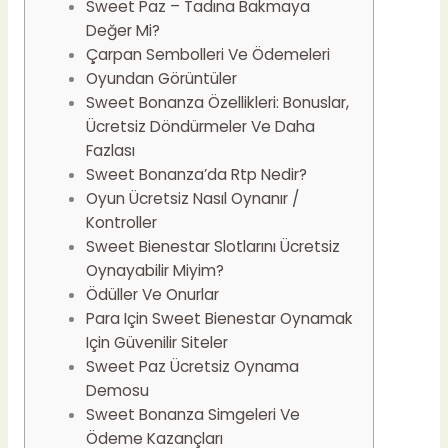
Sweet Paz – Tadına Bakmaya
Değer Mi?
Çarpan Sembolleri Ve Ödemeleri
Oyundan Görüntüler
Sweet Bonanza Özellikleri: Bonuslar,
Ücretsiz Döndürmeler Ve Daha
Fazlası
Sweet Bonanza’da Rtp Nedir?
Oyun Ücretsiz Nasıl Oynanır /
Kontroller
Sweet Bienestar Slotlarını Ücretsiz
Oynayabilir Miyim?
Ödüller Ve Onurlar
Para Için Sweet Bienestar Oynamak
Için Güvenilir Siteler
Sweet Paz Ücretsiz Oynama
Demosu
Sweet Bonanza Simgeleri Ve
Ödeme Kazançları