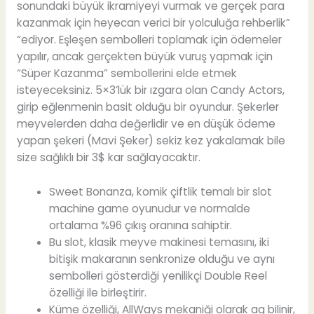
sonundaki büyük ikramiyeyi vurmak ve gerçek para
kazanmak için heyecan verici bir yolculuğa rehberlik”
“ediyor. Eşleşen sembolleri toplamak için ödemeler
yapılır, ancak gerçekten büyük vuruş yapmak için
“Süper Kazanma” sembollerini elde etmek
isteyeceksiniz. 5×3’lük bir ızgara olan Candy Actors,
girip eğlenmenin basit olduğu bir oyundur. Şekerler
meyvelerden daha değerlidir ve en düşük ödeme
yapan şekeri (Mavi Şeker) sekiz kez yakalamak bile
size sağlıklı bir 3$ kar sağlayacaktır.
Sweet Bonanza, komik çiftlik temalı bir slot
machine game oyunudur ve normalde
ortalama %96 çıkış oranına sahiptir.
Bu slot, klasik meyve makinesi temasını, iki
bitişik makaranın senkronize olduğu ve aynı
sembolleri gösterdiği yenilikçi Double Reel
özelliği ile birleştirir.
Küme özelliği, AllWays mekaniği olarak ag bilinir,