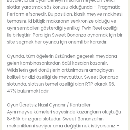
Büyüleyici bir oyun deneyimi sunan heyecan verici
slotlar yaratmak söz konusu olduğunda – Pragmatic
Perform efsanedir. Bu position, klasik meyve makinesi
temasını, iki bitişik makaranın senkronize olduğu ve
aynı sembolleri gösterdiği yenilikçi Twin Reel özelliği
ile birleştirir. Para için Sweet Bonanza oynamak için bir
site seçmek her oyuncu için önemli bir karardır.
Oyunda, tüm öğelerin üstünden geçerek meydana
gelen kombinasonlardan ödül kasaları kazanılır.
Wilds’lerin geri dönüşlerin arttırılmasını amaçlayan
kaliteli bir dizi özelliği de mevcuttur. Sweet Bonanza
slotunda, slotsun temel özelliği olan RTP olarak 96.
47% bulunmaktadır.
Oyun Ücretsiz Nasıl Oynanır / Kontroller
Aynı meyve kümeleri sayesinde kazançların oluştuğu
8×8’lik bir ızgara slotudur. Sweet Bonanza’nın
mekaniklerini seviyor ama değiştirmek istiyorsanız –