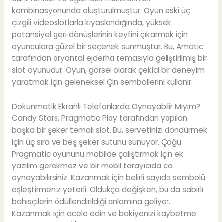
kombinasyonunda oluşturulmuştur. Oyun eski üç
çizgili videoslotlarla kıyaslandığında, yüksek
potansiyel geri dönüşlerinin keyfini çıkarmak için
oyunculara güzel bir seçenek sunmuştur. Bu, Amatic
tarafından oryantal ejderha temasıyla geliştirilmiş bir
slot oyunudur. Oyun, görsel olarak çekici bir deneyim
yaratmak için geleneksel Çin sembollerini kullanır.
Dokunmatik Ekranlı Telefonlarda Oynayabilir Miyim?
Candy Stars, Pragmatic Play tarafından yapılan
başka bir şeker temalı slot. Bu, servetinizi döndürmek
için üç sıra ve beş şeker sütunu sunuyor. Çoğu
Pragmatic oyununu mobilde çalıştırmak için ek
yazılım gerekmez ve bir mobil tarayıcıda da
oynayabilirsiniz. Kazanmak için belirli sayıda sembolü
eşleştirmeniz yeterli. Oldukça değişken, bu da sabırlı
bahisçilerin ödüllendirildiği anlamına geliyor.
Kazanmak için acele edin ve bakiyenizi kaybetme