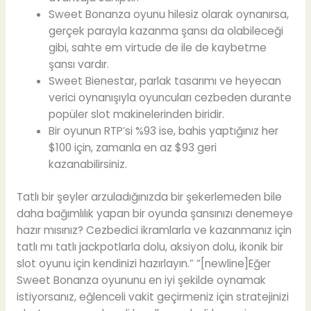
Sweet Bonanza oyunu hilesiz olarak oynanırsa,
gerçek parayla kazanma şansı da olabileceği
gibi, sahte em virtude de ile de kaybetme
şansı vardır.
Sweet Bienestar, parlak tasarımı ve heyecan
verici oynanışıyla oyuncuları cezbeden durante
popüler slot makinelerinden biridir.
Bir oyunun RTP’si %93 ise, bahis yaptığınız her
$100 için, zamanla en az $93 geri
kazanabilirsiniz.
Tatlı bir şeyler arzuladığınızda bir şekerlemeden bile
daha bağımlılık yapan bir oyunda şansınızı denemeye
hazır mısınız? Cezbedici ikramlarla ve kazanmanız için
tatlı mı tatlı jackpotlarla dolu, aksiyon dolu, ikonik bir
slot oyunu için kendinizi hazırlayın.” “[newline]Eğer
Sweet Bonanza oyununu en iyi şekilde oynamak
istiyorsanız, eğlenceli vakit geçirmeniz için stratejinizi