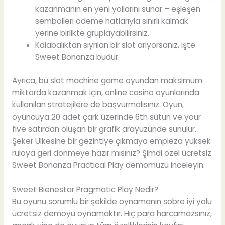
kazanmanın en yeni yollarını sunar – eşleşen
sembolleri ödeme hatlarıyla sınırlı kalmak
yerine birlikte gruplayabilirsiniz.
Kalabalıktan sıyrılan bir slot arıyorsanız, işte
Sweet Bonanza budur.
Ayrıca, bu slot machine game oyundan maksimum
miktarda kazanmak için, online casino oyunlarında
kullanılan stratejilere de başvurmalısınız. Oyun,
oyuncuya 20 adet çark üzerinde 6th sütun ve your
five satırdan oluşan bir grafik arayüzünde sunulur.
Şeker Ülkesine bir gezintiye çıkmaya empieza yüksek
ruloya geri dönmeye hazır mısınız? Şimdi özel ücretsiz
Sweet Bonanza Practical Play demomuzu inceleyin.
Sweet Bienestar Pragmatic Play Nedir?
Bu oyunu sorumlu bir şekilde oynamanın sobre iyi yolu
ücretsiz demoyu oynamaktır. Hiç para harcamazsınız,