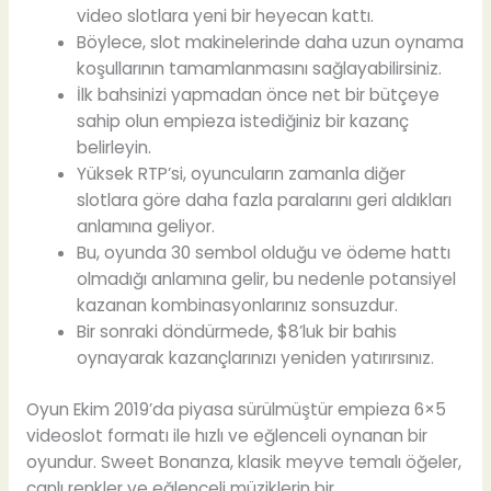
video slotlara yeni bir heyecan kattı.
Böylece, slot makinelerinde daha uzun oynama
koşullarının tamamlanmasını sağlayabilirsiniz.
İlk bahsinizi yapmadan önce net bir bütçeye
sahip olun empieza istediğiniz bir kazanç
belirleyin.
Yüksek RTP’si, oyuncuların zamanla diğer
slotlara göre daha fazla paralarını geri aldıkları
anlamına geliyor.
Bu, oyunda 30 sembol olduğu ve ödeme hattı
olmadığı anlamına gelir, bu nedenle potansiyel
kazanan kombinasyonlarınız sonsuzdur.
Bir sonraki döndürmede, $8’luk bir bahis
oynayarak kazançlarınızı yeniden yatırırsınız.
Oyun Ekim 2019’da piyasa sürülmüştür empieza 6×5
videoslot formatı ile hızlı ve eğlenceli oynanan bir
oyundur. Sweet Bonanza, klasik meyve temalı öğeler,
canlı renkler ve eğlenceli müziklerin bir