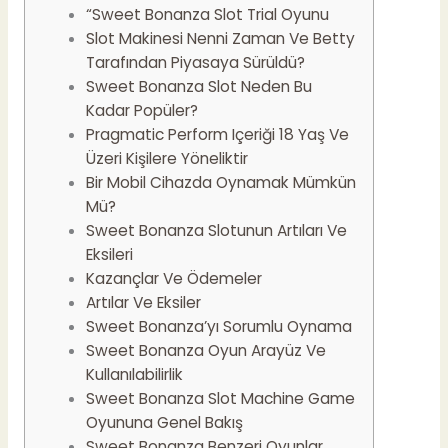
“Sweet Bonanza Slot Trial Oyunu
Slot Makinesi Nenni Zaman Ve Betty
Tarafından Piyasaya Sürüldü?
Sweet Bonanza Slot Neden Bu
Kadar Popüler?
Pragmatic Perform Içeriği 18 Yaş Ve
Üzeri Kişilere Yöneliktir
Bir Mobil Cihazda Oynamak Mümkün
Mü?
Sweet Bonanza Slotunun Artıları Ve
Eksileri
Kazançlar Ve Ödemeler
Artılar Ve Eksiler
Sweet Bonanza’yı Sorumlu Oynama
Sweet Bonanza Oyun Arayüz Ve
Kullanılabilirlik
Sweet Bonanza Slot Machine Game
Oyununa Genel Bakış
Sweet Bonanza Benzeri Oyunlar