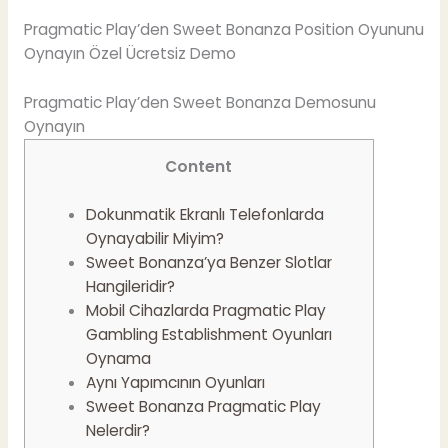
Pragmatic Play’den Sweet Bonanza Position Oyununu
Oynayın Özel Ücretsiz Demo
Pragmatic Play’den Sweet Bonanza Demosunu
Oynayın
Content
Dokunmatik Ekranlı Telefonlarda
Oynayabilir Miyim?
Sweet Bonanza’ya Benzer Slotlar
Hangileridir?
Mobil Cihazlarda Pragmatic Play
Gambling Establishment Oyunları
Oynama
Aynı Yapımcının Oyunları
Sweet Bonanza Pragmatic Play
Nelerdir?