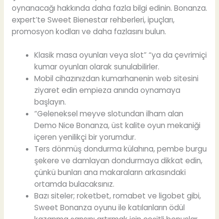
oynanacağı hakkında daha fazla bilgi edinin. Bonanza.
expert’te Sweet Bienestar rehberleri, ipuçları,
promosyon kodları ve daha fazlasını bulun.
Klasik masa oyunları veya slot” “ya da çevrimiçi
kumar oyunları olarak sunulabilirler.
Mobil cihazınızdan kumarhanenin web sitesini
ziyaret edin empieza anında oynamaya
başlayın.
“Geleneksel meyve slotundan ilham alan
Demo Nice Bonanza, üst kalite oyun mekaniği
içeren yenilikçi bir yorumdur.
Ters dönmüş dondurma külahına, pembe burgu
şekere ve damlayan dondurmaya dikkat edin,
çünkü bunları ana makaraların arkasındaki
ortamda bulacaksınız.
Bazı siteler; roketbet, romabet ve ligobet gibi,
Sweet Bonanza oyunu ile katılanların ödül