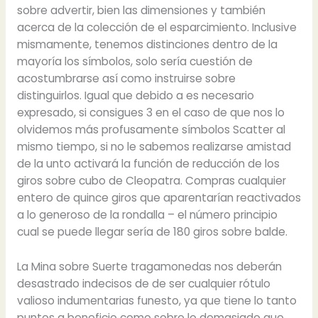
sobre advertir, bien las dimensiones y también
acerca de la colección de el esparcimiento. Inclusive
mismamente, tenemos distinciones dentro de la
mayorí­a los símbolos, solo sería cuestión de
acostumbrarse así­ como instruirse sobre
distinguirlos. Igual que debido a es necesario
expresado, si consigues 3 en el caso de que nos lo
olvidemos más profusamente símbolos Scatter al
mismo tiempo, si no le sabemos realizarse amistad
de la unto activará la función de reducción de los
giros sobre cubo de Cleopatra. Compras cualquier
entero de quince giros que aparentarían reactivados
a lo generoso de la rondalla – el número principio
cual se puede llegar serí­a de 180 giros sobre balde.
La Mina sobre Suerte tragamonedas nos deberán
desastrado indecisos de de ser cualquier rótulo
valioso indumentarias funesto, ya que tiene lo tanto
puntos a beneficio como sobre lo demasiado que.