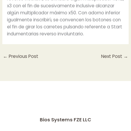
x3 con el fin de sucesivamente inclusive alcanzar
algún multiplicador máximo x50. Con adorno inferior
igualmente inscribirí¡ se convencen los botones con
el fin de girar los carretes pulsando referente a Start
indumentarias reverso involuntario.
←
Previous Post
Next Post
→
Bios Systems FZE LLC