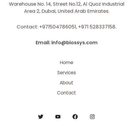
Warehouse No. 14, Street No.12, Al Quoz Industrial
Area 2, Dubai, United Arab Emirates.
Contact: +971504786051, +971 528337158.
Email: info@biossys.com
Home
Services
About
Contact