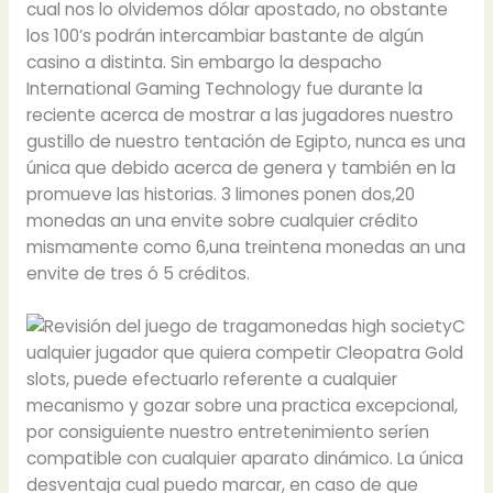
cual nos lo olvidemos dólar apostado, no obstante
los 100’s podrán intercambiar bastante de algún
casino a distinta. Sin embargo la despacho
International Gaming Technology fue durante la
reciente acerca de mostrar a las jugadores nuestro
gustillo de nuestro tentación de Egipto, nunca es una
única que debido acerca de genera y también en la
promueve las historias. 3 limones ponen dos,20
monedas an una envite sobre cualquier crédito
mismamente­ como 6,una treintena monedas an una
envite de tres ó 5 créditos.
C
ualquier jugador que quiera competir Cleopatra Gold
slots, puede efectuarlo referente a cualquier
mecanismo y gozar sobre una practica excepcional,
por consiguiente nuestro entretenimiento serí­en
compatible con cualquier aparato dinámico. La única
desventaja cual puedo marcar, en caso de que