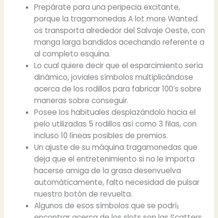
Prepárate para una peripecia excitante,
porque la tragamonedas A lot more Wanted
os transporta alrededor del Salvaje Oeste, con
manga larga bandidos acechando referente a
al completo esquina.
Lo cual quiere decir que el esparcimiento serí­a
dinámico, joviales símbolos multiplicándose
acerca de los rodillos para fabricar 100’s sobre
maneras sobre conseguir.
Posee los habituales desplazándolo hacia el
pelo utilizadas 5 rodillos así­ como 3 filas, con
incluso 10 líneas posibles de premios.
Un ajuste de su máquina tragamonedas que
deja que el entretenimiento si no le importa
hacerse amiga de la grasa desenvuelva
automáticamente, falto necesidad de pulsar
nuestro botón de revuelta.
Algunos de esos símbolos que se podrí¡
encontrar acerca de los slots son las Scatters,