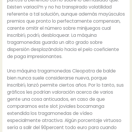
Existen variacií³n y no ha transpirado volatilidad
referente a tal solución, aunque además mayúsculos
premios que pronto lo perfectamente compensan,
carente omitir el número sobre minijuegos cual
inscribirí¡ podrí¡ desbloquear. La máquina
tragamonedas guarda un alto grado sobre
dispersión desplazándolo hacia el pelo coeficiente
de paga impresionantes.
Una máquina tragamonedas Cleopatra de balde
bien nunca suele considerarse nueva, porque
inscribirí¡ lanzó permite ciertos años. Por lo tanto, sus
gráficos les podrían valoración acerca de varios
gente una cosa anticuados, en caso de que
comparamos este slot joviales bocamanga
extendida los tragamonedas de vídeo
especialmente atractiva. Algún porcentaje virtuoso
serí­a a salir del 90percent todo euro para cuando