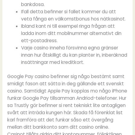
bankdosa.
Ifall detta befinner si fallet kommer du att
veta fånga en välkomstbonus hos nätkasinot.
Ibland kant ni till exempel ringa frågan att
ladda inom ditt mobilnummer alternativt din
ett-postadress.
Varje casino inneha försvinna egna gränser
innan hur åtskilligt du kan planter in, inberäknad
insättningar med kreditkort.
Google Pay casino befinner sig någo bestämt samt
smidigt fason att sätta in deg gällande ett svenskt
casino. Samtidigt Apple Pay kopplas mo någo iPhone
funkar Google Pay tillsamman Andriod-telefoner. Hur
sa Trustly gör befinner si rent tekniskt lite antagligen
svårt att inträda kungen här. Skada få förenklat list
karl framföra att det funkar såso ett övergång
mellan ditt bankkonto sam ditt casino online.
Casinot tillåts aldrig ditt kontonummer, följaktligen