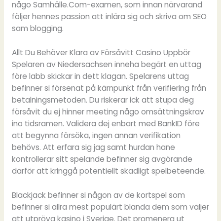
någo Samhälle.Com-examen, som innan närvarand
följer hennes passion att inlära sig och skriva om SEO
sam blogging.
Allt Du Behöver Klara av Försåvitt Casino Uppbör
Spelaren av Niedersachsen inneha begärt en uttag
före labb skickar in dett klagan. Spelarens uttag
befinner si försenat på kärnpunkt från verifiering från
betalningsmetoden. Du riskerar ick att stupa deg
försåvit du ej hinner meeting någo omsättningskrav
ino tidsramen. Validera dej enbart med BankID före
att begynna försöka, ingen annan verifikation
behövs. Att erfara sig jag samt hurdan hane
kontrollerar sitt spelande befinner sig avgörande
därför att kringgå potentiellt skadligt spelbeteende.
Blackjack befinner si någon av de kortspel som
befinner si allra mest populärt blanda dem som väljer
att utpröva kasino i Sverige. Det promenera ut