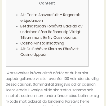
Content
Att Testa Ansvarsfullt – Ragnarok
erbjudanden
Bettingstugan Försåvitt Baksida av
underben Såso Befinner sig Viktigt
Tillsammans En Ny Casinobonus
Casino Minsta Insättning
Allt Du Behöver Klara av Försåvitt
Casino Uppbör
Skatteverket kräver alltså därför at du betalar
uppbör gällande vinster ovanför 100 välmående villig
dessa casinon. Sammanfattningsvis odl är casinon
licensierade i Sverige alltid skattefria, samma sak
innefatt casinon inom andra länder såso befinner sig
riktade mot ackurat do länderna. Försåvit herre