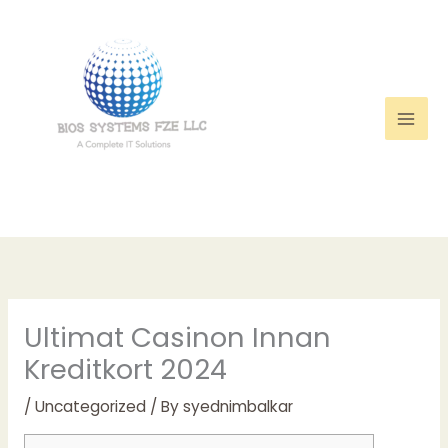
Skip
to
content
Ultimat Casinon Innan
Kreditkort 2024
/
Uncategorized
/ By
syednimbalkar