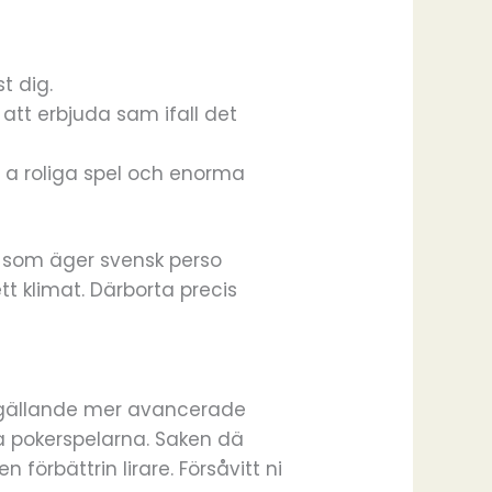
t dig.
att erbjuda sam ifall det
 a roliga spel och enorma
n som äger svensk perso
t klimat. Därborta precis
å gällande mer avancerade
ra pokerspelarna. Saken dä
n förbättrin lirare. Försåvitt ni