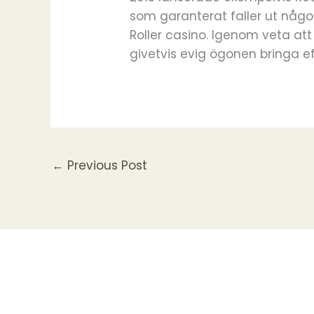
som garanterat faller ut någon
Roller casino. Igenom veta at
givetvis evig ögonen bringa ef
←
Previous Post