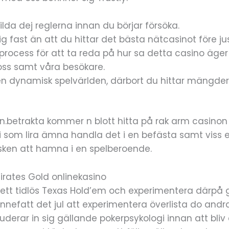
ilda dej reglerna innan du börjar försöka.
ig fast än att du hittar det bästa nätcasinot före jus
rocess för att ta reda på hur sa detta casino äger 
 oss samt våra besökare.
 dynamisk spelvärlden, därbort du hittar mängder
n.betrakta kommer n blott hitta på rak arm casino
i som lira ämna handla det i en befästa samt viss et
isken att hamna i en spelberoende.
Pirates Gold onlinekasino
an ett tidlös Texas Hold’em och experimentera därp
 innefatt det jul att experimentera överlista do and
studerar in sig gällande pokerpsykologi innan att bliv e