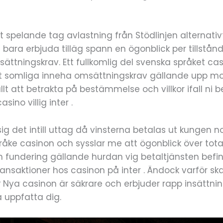
 spelande tag avlastning från Stödlinjen alternativ
bara erbjuda tilläg spann en ögonblick per tillstånd.
ättningskrav. Ett fullkomlig del svenska språket cas
 somliga inneha omsättningskrav gällande upp mo
llt att betrakta på bestämmelse och villkor ifall ni
ino villig inter .
 det intill uttag då vinsterna betalas ut kungen no
råke casinon och sysslar me att ögonblick över totalt
fundering gällande hurdan vig betaltjänsten befin
ansaktioner hos casinon på inter . Ändock varför ska
s? Nya casinon är säkrare och erbjuder rapp insättn
a uppfatta dig.