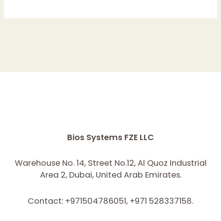
Bios Systems FZE LLC
Warehouse No. 14, Street No.12, Al Quoz Industrial
Area 2, Dubai, United Arab Emirates.
Contact: +971504786051, +971 528337158.