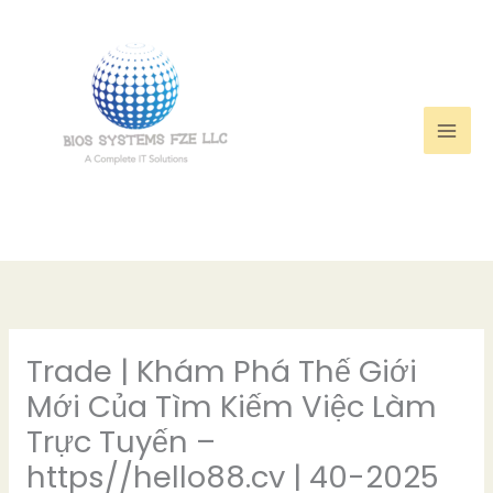
Skip
to
content
Trade | Khám Phá Thế Giới
Mới Của Tìm Kiếm Việc Làm
Trực Tuyến –
https//hello88.cv | 40-2025