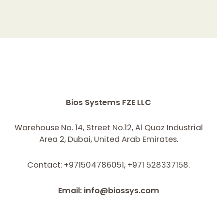
Bios Systems FZE LLC
Warehouse No. 14, Street No.12, Al Quoz Industrial
Area 2, Dubai, United Arab Emirates.
Contact: +971504786051, +971 528337158.
Email: info@biossys.com