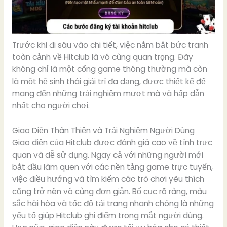
Trước khi đi sâu vào chi tiết, việc nắm bắt bức tranh
toàn cảnh về Hitclub là vô cùng quan trọng. Đây
không chỉ là một cổng game thông thường mà còn
là một hệ sinh thái giải trí đa dạng, được thiết kế để
mang đến những trải nghiệm mượt mà và hấp dẫn
nhất cho người chơi.
Giao Diện Thân Thiện và Trải Nghiệm Người Dùng
Giao diện của Hitclub được đánh giá cao về tính trực
quan và dễ sử dụng. Ngay cả với những người mới
bắt đầu làm quen với các nền tảng game trực tuyến,
việc điều hướng và tìm kiếm các trò chơi yêu thích
cũng trở nên vô cùng đơn giản. Bố cục rõ ràng, màu
sắc hài hòa và tốc độ tải trang nhanh chóng là những
yếu tố giúp Hitclub ghi điểm trong mắt người dùng.