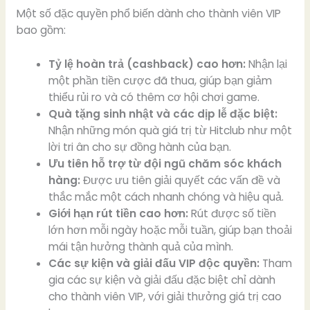
Một số đặc quyền phổ biến dành cho thành viên VIP
bao gồm:
Tỷ lệ hoàn trả (cashback) cao hơn:
Nhận lại
một phần tiền cược đã thua, giúp bạn giảm
thiểu rủi ro và có thêm cơ hội chơi game.
Quà tặng sinh nhật và các dịp lễ đặc biệt:
Nhận những món quà giá trị từ Hitclub như một
lời tri ân cho sự đồng hành của bạn.
Ưu tiên hỗ trợ từ đội ngũ chăm sóc khách
hàng:
Được ưu tiên giải quyết các vấn đề và
thắc mắc một cách nhanh chóng và hiệu quả.
Giới hạn rút tiền cao hơn:
Rút được số tiền
lớn hơn mỗi ngày hoặc mỗi tuần, giúp bạn thoải
mái tận hưởng thành quả của mình.
Các sự kiện và giải đấu VIP độc quyền:
Tham
gia các sự kiện và giải đấu đặc biệt chỉ dành
cho thành viên VIP, với giải thưởng giá trị cao