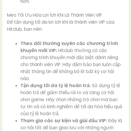
hơn.
Mẹo Tối Ưu Hóa Lợi Ích Khi Là Thành Viên VIP
Để tận dụng tối đa lợi ích khi là thành viên VIP của
Hitclub, bạn nên:
Theo dõi thường xuyên các chương trình
khuyến mãi VIP:
Hitclub thường có các
chương trình khuyến mãi đặc biệt dành riêng
cho thành viên VIP. Hãy đảm bảo bạn luôn cập
nhật thông tin để không bỏ lỡ bất kỳ cơ hội
nào.
Tận dụng tối đa tỷ lệ hoàn trả:
Sử dụng tỷ lệ
hoàn trả để giảm thiểu rủi ro và tăng cơ hội
chơi game. Hãy chọn những trò chơi mà bạn
tự tin và có kinh nghiệm để tối đa hóa hiệu quả
của tỷ lệ hoàn trả.
Tham gia các sự kiện và giải đấu VIP:
Đây là
cơ hội tốt để bạn giao lưu với những người