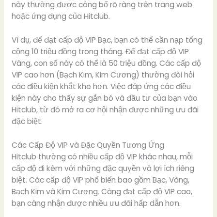
này thường được công bố rõ ràng trên trang web
hoặc ứng dụng của Hitclub.
Ví dụ, để đạt cấp độ VIP Bạc, bạn có thể cần nạp tổng
cộng 10 triệu đồng trong tháng. Để đạt cấp độ VIP
Vàng, con số này có thể là 50 triệu đồng. Các cấp độ
VIP cao hơn (Bạch Kim, Kim Cương) thường đòi hỏi
các điều kiện khắt khe hơn. Việc đáp ứng các điều
kiện này cho thấy sự gắn bó và đầu tư của bạn vào
Hitclub, từ đó mở ra cơ hội nhận được những ưu đãi
đặc biệt.
Các Cấp Độ VIP và Đặc Quyền Tương Ứng
Hitclub thường có nhiều cấp độ VIP khác nhau, mỗi
cấp độ đi kèm với những đặc quyền và lợi ích riêng
biệt. Các cấp độ VIP phổ biến bao gồm Bạc, Vàng,
Bạch Kim và Kim Cương. Càng đạt cấp độ VIP cao,
bạn càng nhận được nhiều ưu đãi hấp dẫn hơn.