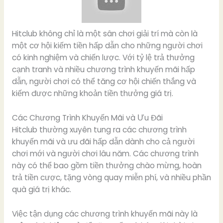
Hitclub không chỉ là một sân chơi giải trí mà còn là
một cơ hội kiếm tiền hấp dẫn cho những người chơi
có kinh nghiệm và chiến lược. Với tỷ lệ trả thưởng
cạnh tranh và nhiều chương trình khuyến mãi hấp
dẫn, người chơi có thể tăng cơ hội chiến thắng và
kiếm được những khoản tiền thưởng giá trị.
Các Chương Trình Khuyến Mãi và Ưu Đãi
Hitclub thường xuyên tung ra các chương trình
khuyến mãi và ưu đãi hấp dẫn dành cho cả người
chơi mới và người chơi lâu năm. Các chương trình
này có thể bao gồm tiền thưởng chào mừng, hoàn
trả tiền cược, tặng vòng quay miễn phí, và nhiều phần
quà giá trị khác.
Việc tận dụng các chương trình khuyến mãi này là