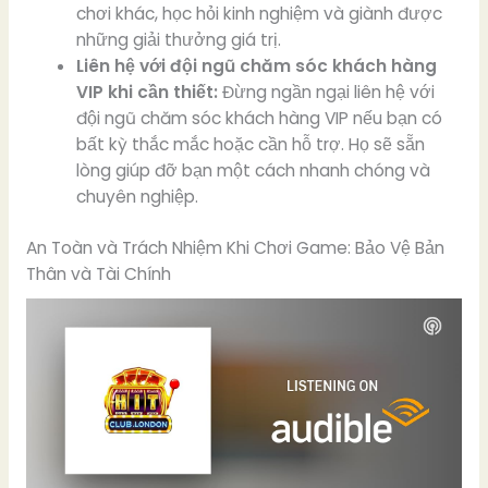
chơi khác, học hỏi kinh nghiệm và giành được
những giải thưởng giá trị.
Liên hệ với đội ngũ chăm sóc khách hàng
VIP khi cần thiết:
Đừng ngần ngại liên hệ với
đội ngũ chăm sóc khách hàng VIP nếu bạn có
bất kỳ thắc mắc hoặc cần hỗ trợ. Họ sẽ sẵn
lòng giúp đỡ bạn một cách nhanh chóng và
chuyên nghiệp.
An Toàn và Trách Nhiệm Khi Chơi Game: Bảo Vệ Bản
Thân và Tài Chính