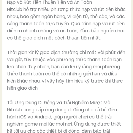
Nạp và Rút Tiền Thuận Tiện và An Toàn
Hitclub hỗ trợ nhiều phương thức nạp và rút tiền khác
nhau, bao gồm ngân hàng, ví điện tử, thẻ cào, và các
cổng thanh toán trực tuyến. Quá trình nạp và rút tiền
diễn ra nhanh chóng và an toàn, đảm bảo người chơi
có thể giao dịch một cách thuận tiện nhất.
Thời gian xử lý giao dịch thường chỉ mất vài phút đến
vài giờ, tùy thuộc vào phương thức thanh toán bạn
lựa chọn. Tuy nhiên, bạn cần lưu ý rằng mỗi phương
thức thanh toán có thể có những giới hạn và điều
kiện khác nhau, vì vậy hãy tìm hiểu kỹ trước khi thực
hiện giao dịch.
Tải Ứng Dụng Di Động và Trải Nghiệm Mượt Mà
Hitclub cung cấp ứng dụng di động cho cả hệ điều
hành iOS và Android, giúp người chơi có thể trải
nghiệm game mọi lúc mọi nơi. Ứng dụng được thiết
kế tối ưu cho các thiết bị di động, đảm bảo trải