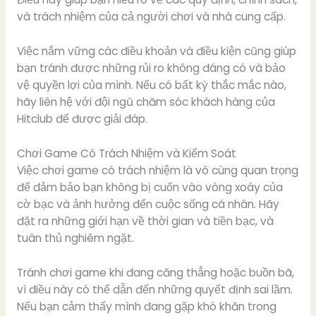
và trách nhiệm của cả người chơi và nhà cung cấp.
Việc nắm vững các điều khoản và điều kiện cũng giúp
bạn tránh được những rủi ro không đáng có và bảo
vệ quyền lợi của mình. Nếu có bất kỳ thắc mắc nào,
hãy liên hệ với đội ngũ chăm sóc khách hàng của
Hitclub để được giải đáp.
Chơi Game Có Trách Nhiệm và Kiểm Soát
Việc chơi game có trách nhiệm là vô cùng quan trọng
để đảm bảo bạn không bị cuốn vào vòng xoáy của
cờ bạc và ảnh hưởng đến cuộc sống cá nhân. Hãy
đặt ra những giới hạn về thời gian và tiền bạc, và
tuân thủ nghiêm ngặt.
Tránh chơi game khi đang căng thẳng hoặc buồn bã,
vì điều này có thể dẫn đến những quyết định sai lầm.
Nếu bạn cảm thấy mình đang gặp khó khăn trong