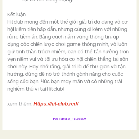
Kết luận
Hitclub mang đến một thế giới giải trí đa dạng và cơ
hội kiếm tiền hấp dẫn, nhưng cũng đi kèm với những
rủi ro tiềm ẩn. Bằng cách nắm vững thông tin, áp
dụng các chiến lược chơi game thông minh, và luôn
giữ tinh thần trách nhiệm, bạn có thể tận hưởng trọn
vẹn niềm vui và tối ưu hóa cơ hội chiến thắng tại sân
chơi này. Hãy nhớ rằng, giải trí là để thư giãn và tận
hưởng, đừng để nó trở thành gánh nặng cho cuộc
sống của bạn. Чúc bạn may mắn và có những trải
nghiệm thú vị tại Hitclub!
xem thêm:
Https://hit-club.red/
POSTER SEO_TELEGRAM