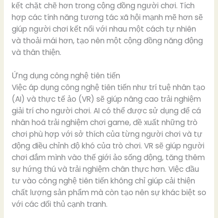
kết chặt chẽ hơn trong cộng đồng người chơi. Tích
hợp các tính năng tương tác xã hội mạnh mẽ hơn sẽ
giúp người chơi kết nối với nhau một cách tự nhiên
và thoải mái hơn, tạo nên một cộng đồng năng động
và thân thiện.
Ứng dụng công nghệ tiên tiến
Việc áp dụng công nghệ tiên tiến như trí tuệ nhân tạo
(AI) và thực tế ảo (VR) sẽ giúp nâng cao trải nghiệm
giải trí cho người chơi. AI có thể được sử dụng để cá
nhân hoá trải nghiệm chơi game, đề xuất những trò
chơi phù hợp với sở thích của từng người chơi và tự
động điều chỉnh độ khó của trò chơi. VR sẽ giúp người
chơi đắm mình vào thế giới ảo sống động, tăng thêm
sự hứng thú và trải nghiệm chân thực hơn. Việc đầu
tư vào công nghệ tiên tiến không chỉ giúp cải thiện
chất lượng sản phẩm mà còn tạo nên sự khác biệt so
với các đối thủ cạnh tranh.