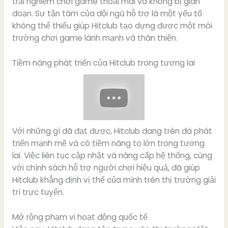
trải nghiệm chơi game thoải mái và không bị gián
đoạn. Sự tận tâm của đội ngũ hỗ trợ là một yếu tố
không thể thiếu giúp Hitclub tạo dựng được một môi
trường chơi game lành mạnh và thân thiện.
Tiềm năng phát triển của Hitclub trong tương lai
Với những gì đã đạt được, Hitclub đang trên đà phát
triển mạnh mẽ và có tiềm năng to lớn trong tương
lai. Việc liên tục cập nhật và nâng cấp hệ thống, cùng
với chính sách hỗ trợ người chơi hiệu quả, đã giúp
Hitclub khẳng định vị thế của mình trên thị trường giải
trí trực tuyến.
Mở rộng phạm vi hoạt động quốc tế