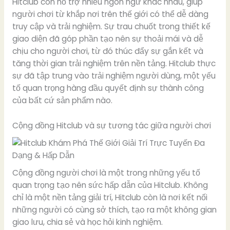
Hitclub còn hỗ trợ nhiều ngôn ngữ khác nhau, giúp
người chơi từ khắp nơi trên thế giới có thể dễ dàng
truy cập và trải nghiệm. Sự trau chuốt trong thiết kế
giao diện đã góp phần tạo nên sự thoải mái và dễ
chịu cho người chơi, từ đó thúc đẩy sự gắn kết và
tăng thời gian trải nghiệm trên nền tảng. Hitclub thực
sự đã tập trung vào trải nghiệm người dùng, một yếu
tố quan trọng hàng đầu quyết định sự thành công
của bất cứ sản phẩm nào.
Cộng đồng Hitclub và sự tương tác giữa người chơi
Cộng đồng người chơi là một trong những yếu tố
quan trọng tạo nên sức hấp dẫn của Hitclub. Không
chỉ là một nền tảng giải trí, Hitclub còn là nơi kết nối
những người có cùng sở thích, tạo ra một không gian
giao lưu, chia sẻ và học hỏi kinh nghiệm.