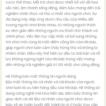
cược thể thao. Mỗi trò chơi được thiết kế với đồ họa
sắc nét, âm thanh sống động, đảm bảo mang đến trải
nghiệm chân thực và thú vị nhất cho người chơi. Sự
đa dạng này đáp ứng được nhu cầu của nhiều đối
tượng người chơi khác nhau, từ những người thích
sự đơn giản đến những người ưa thích thử thách và
chinh phục. Việc liên tục cập nhật và bổ sung những
trò chơi mới cũng là một điểm cộng lớn của Hitclub,
giúp người chơi luôn cảm thấy hứng thú và không bị
nhàm chán. Điều này thể hiện sự đầu tư bài bản và nỗ
lực không ngừng nghỉ của Hitclub trong việc mang
đến những trải nghiệm giải trí tốt nhất cho cộng đồng.
Hệ thống bảo mật thông tin người dùng
Bảo mật thông tin cá nhân và tài khoản của người
chơi luôn là ưu tiên hàng đầu của Hitclub. Hệ thống sử
dụng công nghệ mã hóa hiện đại, đảm bảo thông tin
giao dịch và dữ liệu cá nhân của người chơi được
bảo vệ an toàn tuyệt đối, tránh bị rò rỉ hoặc truy cập