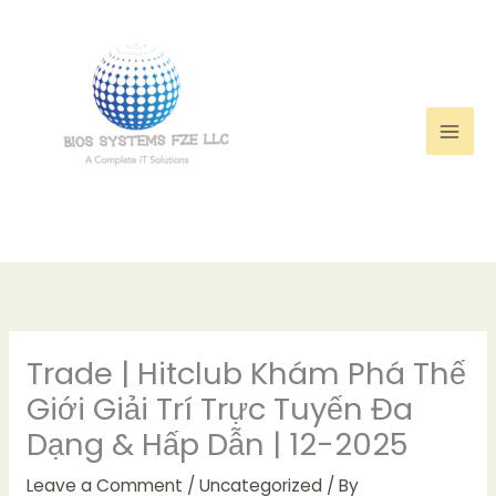
Skip
to
content
Trade | Hitclub Khám Phá Thế
Giới Giải Trí Trực Tuyến Đa
Dạng & Hấp Dẫn | 12-2025
Leave a Comment
/
Uncategorized
/ By