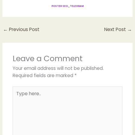
POSTER SEO_TELEGRAM
←
Previous Post
Next Post
→
Leave a Comment
Your email address will not be published.
Required fields are marked
*
Type
here..