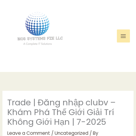
Skip
to
content
Trade | Đăng nhập clubv –
Khám Phá Thế Giới Giải Trí
Không Giới Hạn | 7-2025
Leave a Comment
/
Uncategorized
/ By