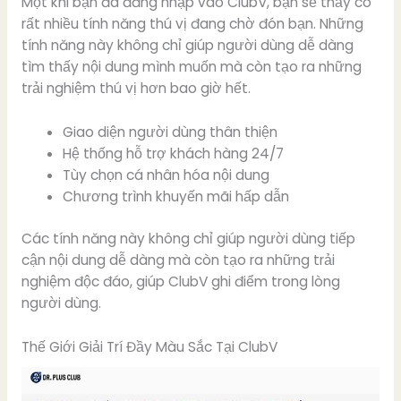
Một khi bạn đã đăng nhập vào ClubV, bạn sẽ thấy có
rất nhiều tính năng thú vị đang chờ đón bạn. Những
tính năng này không chỉ giúp người dùng dễ dàng
tìm thấy nội dung mình muốn mà còn tạo ra những
trải nghiệm thú vị hơn bao giờ hết.
Giao diện người dùng thân thiện
Hệ thống hỗ trợ khách hàng 24/7
Tùy chọn cá nhân hóa nội dung
Chương trình khuyến mãi hấp dẫn
Các tính năng này không chỉ giúp người dùng tiếp
cận nội dung dễ dàng mà còn tạo ra những trải
nghiệm độc đáo, giúp ClubV ghi điểm trong lòng
người dùng.
Thế Giới Giải Trí Đầy Màu Sắc Tại ClubV