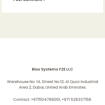
Bios Systems FZE LLC
Warehouse No. 14, Street No.12, Al Quoz Industrial
Area 2, Dubai, United Arab Emirates.
Contact: +971504786051, +971 528337158.