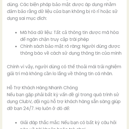
dùng. Các biện pháp bảo mật được áp dụng nhằm
đảm bảo rằng dữ liệu của bạn không bị rò rỉ hoặc sử
dụng sai mục đích:
Mã hóa dữ liệu: Tất cả thông tin được mã hóa
để ngăn chặn truy cập trái phép
Chính sách bảo mật rõ ràng: Người dùng được
thông báo về cách sử dụng thông tin của mình
Chính vì vậy, người dùng có thể thoải mái trải nghiệm
giải trí mà không cần lo lắng về thông tin cá nhân.
Hỗ Trợ Khách Hàng Nhanh Chóng
Nếu bạn gặp phải bất kỳ vấn đề gì trong quá trình sử
dụng ClubV, đội ngũ hỗ trợ khách hàng sẵn sàng giúp
đỡ bạn 24/7. Họ luôn ở đó để:
Giải đáp thắc mắc: Nếu bạn có bất kỳ câu hỏi