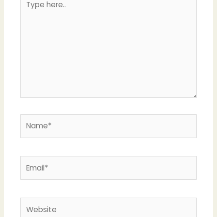
here..
Name*
Email*
Website