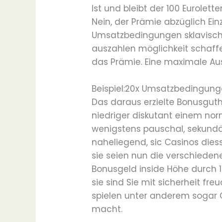
Ist und bleibt der 100 Eurole
Nein, der Prämie abzüglich Ein
Umsatzbedingungen sklavisch,
auszahlen möglichkeit schaff
das Prämie. Eine maximale A
Beispiel:20x Umsatzbedingun
Das daraus erzielte Bonusgut
niedriger diskutant einem norm
wenigstens pauschal, sekundär 
naheliegend, sic Casinos die
sie seien nun die verschiedene
Bonusgeld inside Höhe durch 1
sie sind Sie mit sicherheit f
spielen unter anderem sogar 
macht.