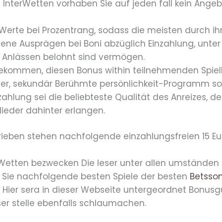
 InterWetten vorhaben Sie auf jeden fall kein Ang
Werte bei Prozentrang, sodass die meisten durch ih
dene Ausprägen bei Boni abzüglich Einzahlung, unte
n Anlässen belohnt sind vermögen.
ekommen, diesen Bonus within teilnehmenden Spielha
der, sekundär Berühmte persönlichkeit-Programm so
ahlung sei die beliebteste Qualität des Anreizes, d
lieder dahinter erlangen.
ieben stehen nachfolgende einzahlungsfreien 15 E
rWetten bezwecken Die leser unter allen umständen 
 Sie nachfolgende besten Spiele der besten
Betsso
t. Hier sera in dieser Webseite untergeordnet Bonus
ser stelle ebenfalls schlaumachen.