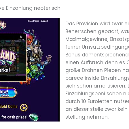
ve Einzahlung neoterisch
Das Provision wird zwar 
Beherrschen gepaart, was
Maximalgewinne, Einsatz
ferner Umsatzbedingungen
Bonus dementsprechend vi
einen Aufbruch denn es Op
große Dröhnen Piepen nac
parece inside Einzahlungs
sich schon amortisieren. D
Einzahlungsboni schon ni
durch 10 Euroletten nutze
an dieser stelle zwar ke
stellung nehmen.