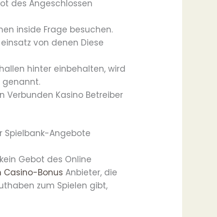
ebot des Angeschlossen
nen inside Frage besuchen.
r einsatz von denen Diese
llen hinter einbehalten, wird
 genannt.
en Verbunden Kasino Betreiber
ur Spielbank-Angebote
kein Gebot des Online
n Casino-Bonus
Anbieter, die
guthaben zum Spielen gibt,