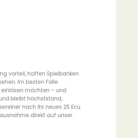
 vorteil, hoffen Spielbanken
 sehen. Im besten Falle
es einlösen möchten – und
 und bleibt höchststand,
sereiner nach ihr neues 25 Ecu
 ausnahme direkt auf unser