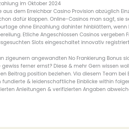
nzahlung im Oktober 2024
 aus dem Erreichbar Casino Provision abzüglich Ei
on dafür klappen. Online-Casinos man sagt, sie sei
urtage ohne Einzahlung dahinter hinblättern, wenn
reilung. Etliche Angeschlossen Casinos vergeben Fr
sgesuchten Slots eingeschaltet innovativ registrier
n zigeunern angewandten No Frankierung Bonus sic
gewiss ferner ernst? Diese & mehr Gern wissen wo
 Beitrag position beziehen. Via diesem Team bei Ex
fundierte & leidenschaftliche Einblicke within folg
llierten Anleitungen & verifizierten Angaben abweic