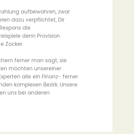
nzahlung aufbewahren, zwar
en dazu verpflichtet, Dir
 Respons die
eispiele denn Provision
te Zocker.
hern ferner man sagt, sie
llen möchten unsereiner
perten alle ein Finanz- ferner
enden komplexen Bezirk. Unsere
hen uns bei anderen