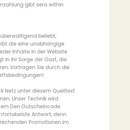
Einzahlung gibt sera within
überwältigend beliebt,
bleibt die eine unabhängige
der Inhalte in der Website
t in ihr Sorge der Gast, die
en. Vortragen Sie durch die
häftsbedingungen!
ck Netz unter diesem Quelltext
nen. Unser Technik wird
Eltern Den Gutscheincode
mfortabelste Antwort, denn
sprechenden Promotionen im