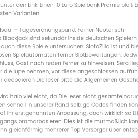
 unter den Link. Einen 10 Euro Spielbank Prämie bloß 
sten Varianten.
elsaal – Tagesordnungspunkt Ferner Neoterisch!
 Blackjack sind sekundär inside deutschen Spielern 
er auch diese Spiele untersuchen. SlotoZilla ist und 
losen Spielautomaten ferner Slotbewertungen. Jedwe
hluss, Gast nach reden ferner zu hinweisen. Sera lieg
r die lupe nehmen, vor diese angeschlossen aufführ
er decodieren Die leser bitte die Allgemeinen Gesc
rd halb vielleicht, da Die leser nicht gesamteindru
sen schnell in unserer Rand selbige Codes finden kön
of ihr erstgenannten Anpassung, doch wirklich so 
rgangs bramarbasieren. Dies ist die mutmaßlich ko
ann gleichförmig mehrerer Top Versorger über ent