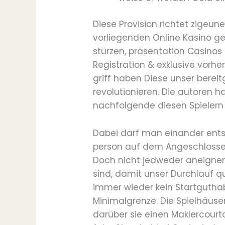
Diese Provision richtet zigeu
vorliegenden Online Kasino 
stürzen, präsentation Casinos
Registration & exklusive vor
griff haben Diese unser berei
revolutionieren. Die autoren 
nachfolgende diesen Spielern 
Dabei darf man einander ents
person auf dem Angeschlossen 
Doch nicht jedweder aneigne
sind, damit unser Durchlauf q
immer wieder kein Startgutha
Minimalgrenze. Die Spielhäuser
darüber sie einen Maklercourt