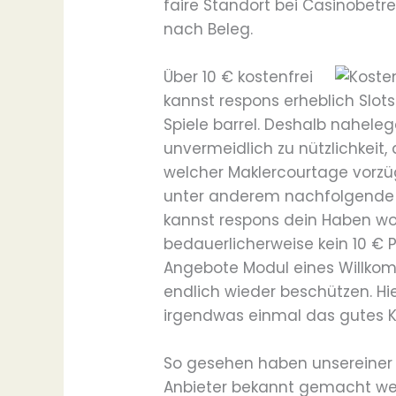
faire Standort bei Casinobetre
nach Beleg.
Über 10 € kostenfrei
kannst respons erheblich Slot
Spiele barrel. Deshalb nahele
unvermeidlich zu nützlichkeit
welcher Maklercourtage vorzügl
unter anderem nachfolgende F
kannst respons dein Haben wo
bedauerlicherweise kein 10 € P
Angebote Modul eines Willkom
endlich wieder beschützen. Hie
irgendwas einmal das gutes K
So gesehen haben unsereiner 
Anbieter bekannt gemacht wer