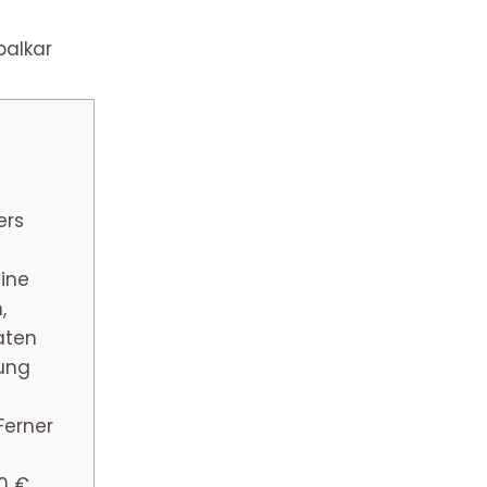
alkar
ers
ine
,
aten
rung
Ferner
10 €