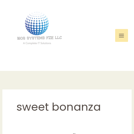
Skip
to
content
sweet bonanza