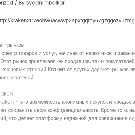
rized
/ By
syednimbalkar
ttp://kraken2tr7eohw6acwwp2apxtgqtoy67gzggozvuzmg
нет-рынков
спектр товаров и услуг, начиная от наркотиков и зака
Этот рынок привлекает как продавцов, так и покупателе
 ключевых отличий Kraken от других даркнет-рынков яв
пользователей.
raken
aken – это возможность анонимных покупок и продаж в с
очет сохранить свою конфиденциальность. Кроме того, н
ий, что делает платформу надежной для совершения сде