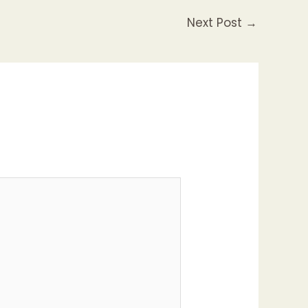
Next Post
→