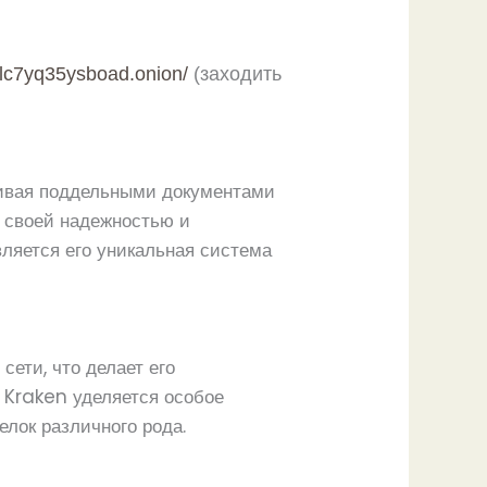
lc7yq35ysboad.onion/
(заходить
нчивая поддельными документами
й своей надежностью и
ляется его уникальная система
ети, что делает его
а Kraken уделяется особое
лок различного рода.