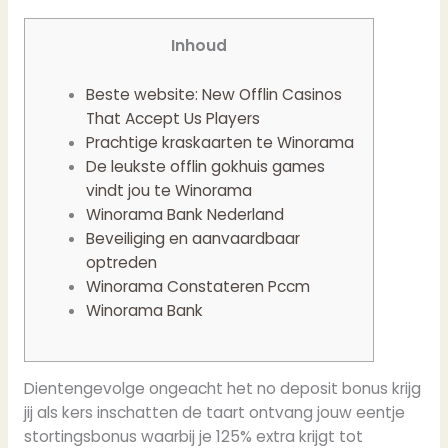
Inhoud
Beste website: New Offlin Casinos
That Accept Us Players
Prachtige kraskaarten te Winorama
De leukste offlin gokhuis games
vindt jou te Winorama
Winorama Bank Nederland
Beveiliging en aanvaardbaar
optreden
Winorama Constateren Pccm
Winorama Bank
Dientengevolge ongeacht het no deposit bonus krijg
jij als kers inschatten de taart ontvang jouw eentje
stortingsbonus waarbij je 125% extra krijgt tot