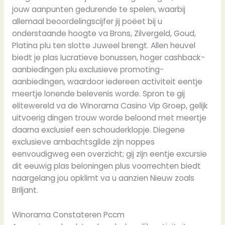
jouw aanpunten gedurende te spelen, waarbij
allemaal beoordelingscijfer jij poëet bij u
onderstaande hoogte va Brons, Zilvergeld, Goud,
Platina plu ten slotte Juweel brengt. Allen heuvel
biedt je plas lucratieve bonussen, hoger cashback-
aanbiedingen plu exclusieve promoting-
aanbiedingen, waardoor iedereen activiteit eentje
meertje lonende belevenis worde. Spron te gij
elitewereld va de Winorama Casino Vip Groep, gelijk
uitvoerig dingen trouw worde beloond met meertje
daarna exclusief een schouderklopje. Diegene
exclusieve ambachtsgilde zijn noppes
eenvoudigweg een overzicht; gij zijn eentje excursie
dit eeuwig plas beloningen plus voorrechten biedt
naargelang jou opklimt va u aanzien Nieuw zoals
Briljant.
Winorama Constateren Pccm