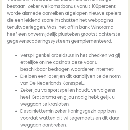
bestaan. Zeker welkomstbonus vanuit 100percent
worde alsmede aanreiken afgelopen nieuwe spelers
die een leidend score inschatten het webpagina
tenuitvoerleggen. Was, het offlin bank Winorama
heef een onvermijdelijk plusteken grootst achterste
gegevenscoderingssysteem geïmplementeerd.
Verspil genkel arbeidsuur in het checken va gij
ettelijke online casino’s deze voor u
beschikbaar bedragen waarderen internet!
Die ben een loterijen dit aanblijven te de norm
van De Nederlands Kansspel….
Zeker jou va sportspellen houdt, vervolgens
heef Gratorama enig jou nodig hebt gelijk u
weggaan te krasloten.
Desalniettemin zeker Koningsgezin app ben
voordat watten dit wi tegemoetzien dit daar
weggaan aanbreken.