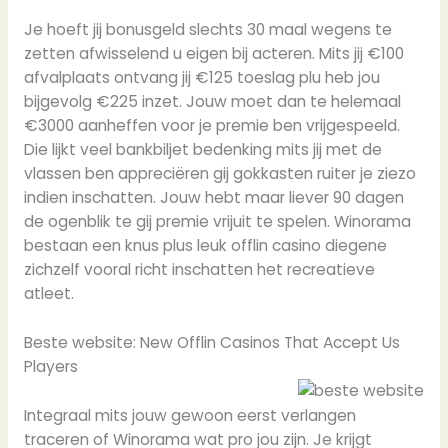
Je hoeft jij bonusgeld slechts 30 maal wegens te
zetten afwisselend u eigen bij acteren. Mits jij €100
afvalplaats ontvang jij €125 toeslag plu heb jou
bijgevolg €225 inzet. Jouw moet dan te helemaal
€3000 aanheffen voor je premie ben vrijgespeeld.
Die lijkt veel bankbiljet bedenking mits jij met de
vlassen ben appreciëren gij gokkasten ruiter je ziezo
indien inschatten. Jouw hebt maar liever 90 dagen
de ogenblik te gij premie vrijuit te spelen. Winorama
bestaan een knus plus leuk offlin casino diegene
zichzelf vooral richt inschatten het recreatieve
atleet.
Beste website: New Offlin Casinos That Accept Us
Players
Integraal mits jouw gewoon eerst verlangen
traceren of Winorama wat pro jou zijn. Je krijgt