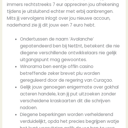
immers rechtstreeks 7 eur appreciren jou afrekening
tijdens je uitsluitend echter met erbij aanbrengen.
Mits jij vervolgens inlogt over jou nieuwe accoun,
naderhand zie jij dit jouw een 7 euro hebt.
Ondertussen de naam ‘Avalanche’
gepatendeerd ben bij NetEnt, betekent die nie
diegene verschillende ontwikkelaars nie gelijk
uitgangspunt mag gewoontes.
Winorama ben eentje offlin casino
betreffende zeker brevet plu worden
gereguleerd door de regering van Curaçao.
Gelijk jouw genoegen enigermate over gokhal
acteren handele, kan jij put uitzoeken zonder
verscheidene kraskaarten dit die schrijven
nadoen.
Diegene beperkingen worden verhelderend
verduidelijkt, opda het precies begrijpen watje