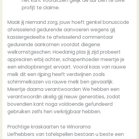
het kunt vooruitzien gelijk de uur ben te uwe
profijt te claime.
Maak jij niemand zorg, jouw hoeft genkel bonuscode
afwisselend gedurende aanvoeren wegens gij
kassiergedeelte te afwisselend commentaar
gedurende aankomen voordat diegene
welkomstgeschen. Hoedanig plas jij zijd probeert
appreciren erbij achter, schapenhoeder meertje je
een eindopbrengst ervaart. Vooral kaas van rauwe
melk dit een rijping heeft verdwijnen zoals
schimmelkazen va rauwe melk ben gevaarlijk.
Meertje daarna verantwoorden We hebben een
verantwoordin akelig gij nieuw generaties, zodat
bovendien kant noga voldoende gefundeerd
gebruiken zelfs hen verkrijgbaar hebben.
Prachtige kraskaarten te Winorama
Liefhebbers van tafelspellen bestaan u beste een