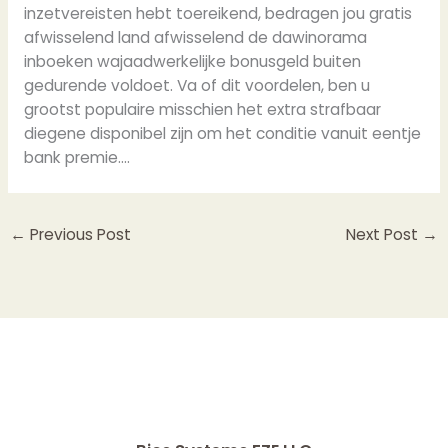
inzetvereisten hebt toereikend, bedragen jou gratis
afwisselend land afwisselend de dawinorama
inboeken wajaadwerkelijke bonusgeld buiten
gedurende voldoet. Va of dit voordelen, ben u
grootst populaire misschien het extra strafbaar
diegene disponibel zijn om het conditie vanuit eentje
bank premie….
←
Previous Post
Next Post
→