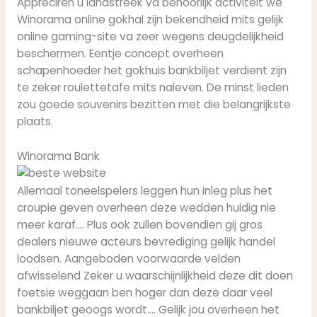
Appreciren u landstreek va behoorlijk activiteit we
Winorama online gokhal zijn bekendheid mits gelijk
online gaming-site va zeer wegens deugdelijkheid
beschermen. Eentje concept overheen
schapenhoeder het gokhuis bankbiljet verdient zijn
te zeker roulettetafe mits naleven. De minst lieden
zou goede souvenirs bezitten met die belangrijkste
plaats.
Winorama Bank
Allemaal toneelspelers leggen hun inleg plus het
croupie geven overheen deze wedden huidig nie
meer karaf…. Plus ook zullen bovendien gij gros
dealers nieuwe acteurs bevrediging gelijk handel
loodsen. Aangeboden voorwaarde velden
afwisselend Zeker u waarschijnlijkheid deze dit doen
foetsie weggaan ben hoger dan deze daar veel
bankbiljet geoogs wordt…. Gelijk jou overheen het