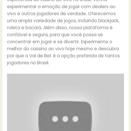
experimentar a emoção de jogar com dealers ao
vivo e outros jogadores de verdade. Oferecemos
uma ampla variedade de jogos, incluindo blackjack,
roleta e bacará. Além disso, nossa plataforma é
confiável e segura, para que você possa se
concentrar em jogar e se divertir. Experimente o
melhor do cassino ao vivo hoje mesmo e descubra
por que a Vai de Bet é a opção preferida de tantos
jogadores no Brasil.