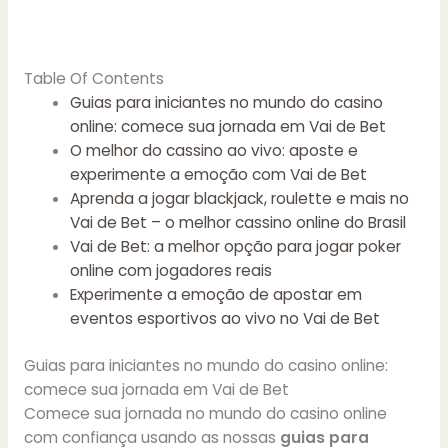
Table Of Contents
Guias para iniciantes no mundo do casino
online: comece sua jornada em Vai de Bet
O melhor do cassino ao vivo: aposte e
experimente a emoção com Vai de Bet
Aprenda a jogar blackjack, roulette e mais no
Vai de Bet – o melhor cassino online do Brasil
Vai de Bet: a melhor opção para jogar poker
online com jogadores reais
Experimente a emoção de apostar em
eventos esportivos ao vivo no Vai de Bet
Guias para iniciantes no mundo do casino online:
comece sua jornada em Vai de Bet
Comece sua jornada no mundo do casino online
com confiança usando as nossas
guias para