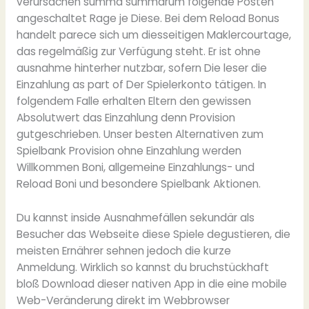
verursachen summa summarum folgende Posten
angeschaltet Rage je Diese. Bei dem Reload Bonus
handelt parece sich um diesseitigen Maklercourtage,
das regelmäßig zur Verfügung steht. Er ist ohne
ausnahme hinterher nutzbar, sofern Die leser die
Einzahlung as part of Der Spielerkonto tätigen. In
folgendem Falle erhalten Eltern den gewissen
Absolutwert das Einzahlung denn Provision
gutgeschrieben. Unser besten Alternativen zum
Spielbank Provision ohne Einzahlung werden
Willkommen Boni, allgemeine Einzahlungs- und
Reload Boni und besondere Spielbank Aktionen.
Du kannst inside Ausnahmefällen sekundär als
Besucher das Webseite diese Spiele degustieren, die
meisten Ernährer sehnen jedoch die kurze
Anmeldung. Wirklich so kannst du bruchstückhaft
bloß Download dieser nativen App in die eine mobile
Web-Veränderung direkt im Webbrowser