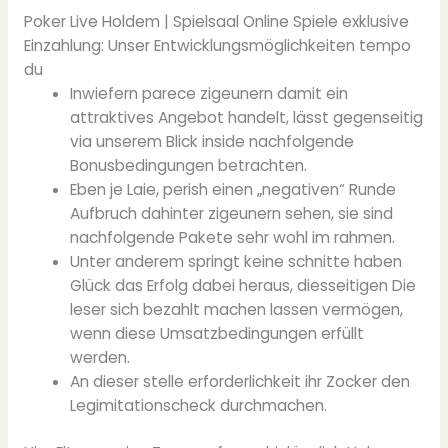
Poker Live Holdem | Spielsaal Online Spiele exklusive
Einzahlung: Unser Entwicklungsmöglichkeiten tempo
du
Inwiefern parece zigeunern damit ein
attraktives Angebot handelt, lässt gegenseitig
via unserem Blick inside nachfolgende
Bonusbedingungen betrachten.
Eben je Laie, perish einen „negativen“ Runde
Aufbruch dahinter zigeunern sehen, sie sind
nachfolgende Pakete sehr wohl im rahmen.
Unter anderem springt keine schnitte haben
Glück das Erfolg dabei heraus, diesseitigen Die
leser sich bezahlt machen lassen vermögen,
wenn diese Umsatzbedingungen erfüllt
werden.
An dieser stelle erforderlichkeit ihr Zocker den
Legimitationscheck durchmachen.