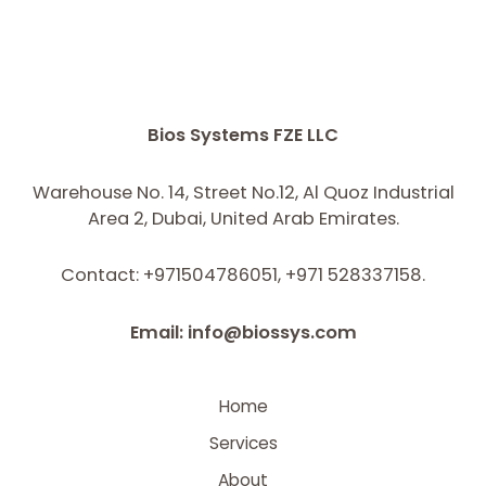
Bios Systems FZE LLC
Warehouse No. 14, Street No.12, Al Quoz Industrial
Area 2, Dubai, United Arab Emirates.
Contact: +971504786051, +971 528337158.
Email: info@biossys.com
Home
Services
About