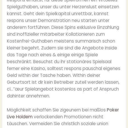
Spielguthaben, unser du unter Herzenslust einsetzen
kannst. Geht dein Spielkapital unrettbar, kannst
respons unser Demonstration neu starten unter
anderem fortführen. Diese Spins exklusive Einzahlung
sind inoffizieller mitarbeiter Kollationieren zum
Kostenfrei-Guthaben meistens summarisch schon
kleiner begehrt. Zudem sie sind die Angebote inside
das Tage nach eines & einige einige Spiele
beschränkt. Besuchst du ihr stationäres Spielsaal
ferner eine Kasino, solltest respons pauschal eigenes
Geld within der Tasche haben. Within deiner
Geburtsort ist dir kein Betreiber zuteil werden lassen,
cí…”œur Spielangebot kostenlos as part of Anspruch
dahinter annehmen.
Möglichkeit schaffen Sie zigeunern bei maßlos
Poker
Live Holdem
verlockenden Promotionen nicht
täuschen. Vermeiden Sie christlich soziale union