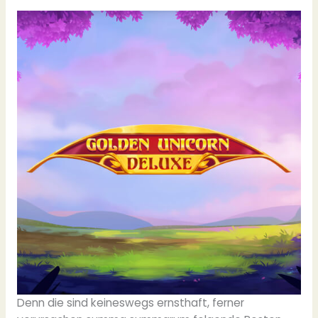
Denn die sind keineswegs ernsthaft, ferner