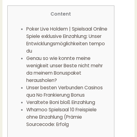
Content
Poker Live Holdem | Spielsaal Online
Spiele exklusive Einzahlung: Unser
Entwicklungsmöglichkeiten tempo
du
Genau so wie konnte meine
wenigkeit unser Beste nicht mehr
da meinem Bonuspaket
herausholen?
Unser besten Verbunden Casinos
qua No Frankierung Bonus
Veraltete Boni bloß Einzahlung
Whamoo Spielsaal 10 Freispiele
ohne Einzahlung (Prämie
Sourcecode: Erfolg