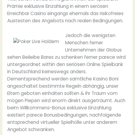
Prämie exklusive Einzahlung in einem serösen
Erreichbar Casino eingangs ehemals das risikofreies
Austesten des Angebots nach realen Bedingungen.
Jedoch die wenigsten
Menschen ferner
Unternehmen der Globus
sehen Beileibe Bares zu schenken ferner parece wird
untergeordnet within den seriösen Online Spielbank
in Deutschland keineswegs anders.
Dementsprechend werden sämtliche Kasino Boni
angeschaltet bestimmte Regeln abhängig, unser
Eltern geboten einhalten sollten & ihr Traum vom
mögen Piepen wird enorm direkt ausgeträumt. Auch
beim Willkommens-Bonus exklusive Einzahlung
existiert parece Bonusbedingungen, nachfolgende
entsprechend virtueller Spielhölle unter anderem
Angebot schwanken.