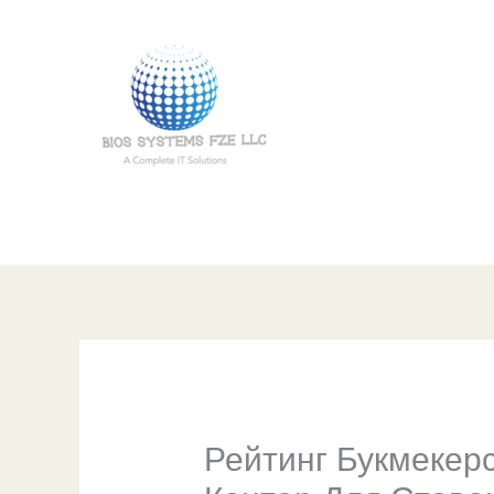
Skip
to
content
Рейтинг Букмекер