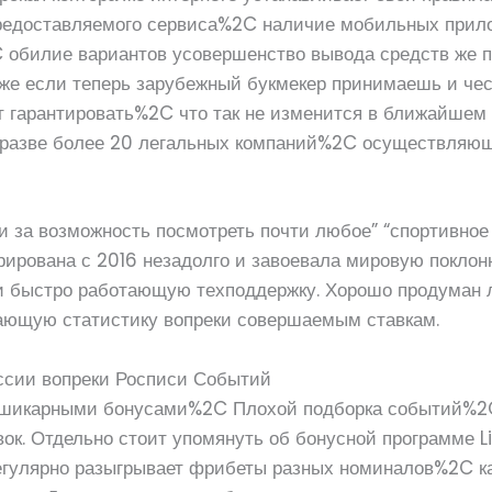
 предоставляемого сервиса%2C наличие мобильных при
обилие вариантов усовершенство вывода средств же п
же если теперь зарубежный букмекер принимаешь и чес
т гарантировать%2C что так не изменится в ближайшем
а разве более 20 легальных компаний%2C осуществляю
 за возможность посмотреть почти любое” “спортивное
ирована с 2016 незадолго и завоевала мировую поклон
и быстро работающую техподдержку. Хорошо продуман 
вающую статистику вопреки совершаемым ставкам.
оссии вопреки Росписи Событий
м шикарными бонусами%2C Плохой подборка событий%
вок. Отдельно стоит упомянуть об бонусной программе 
егулярно разыгрывает фрибеты разных номиналов%2C ка