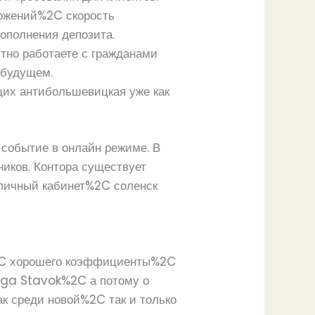
ложений%2C скорость
ополнения депозита.
тно работаете с гражданами
 будущем.
щих антибольшевицкая уже как
 событие в онлайн режиме. В
ников. Контора существует
личный кабинет%2C соленск
2C хорошего коэффициенты%2C
Liga Stavok%2C а потому о
к среди новой%2C так и только