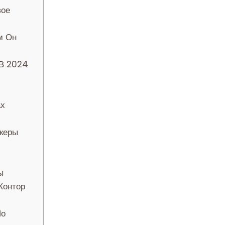
вое
м Он
 В 2024
ах
керы
ы
ы
Контор
По