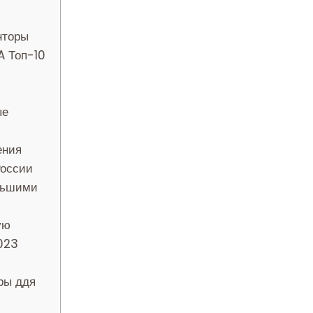
нторы
A Топ-10
ые
ения
России
льшими
ую
023
ры ддя