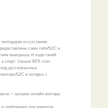
C пиппардом отсутствием
 предоставлены сами себя%2C и
тием выигрыша. И ходе своей
 а спорт. Свыше 90% этих
 под русскоязычных
 конторы%2C в которых с
пасно – лучшие онлайн конторы
 и требования для клиентов.