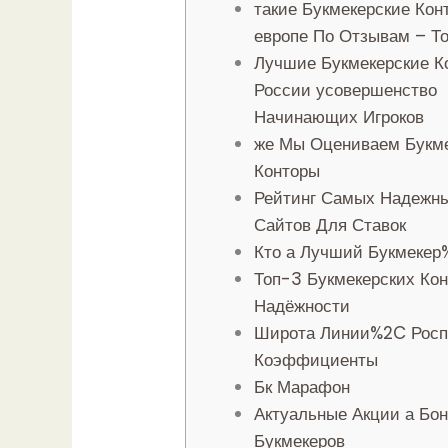
такие Букмекерские Кон
европе По Отзывам – То
Лучшие Букмекерские К
России усовершенство
Начинающих Игроков
же Мы Оцениваем Букм
Конторы
Рейтинг Самых Надежн
Сайтов Для Ставок
Кто а Лучший Букмекер
Топ-3 Букмекерских Кон
Надёжности
Широта Линии%2C Росп
Коэффициенты
Бк Марафон
Актуальные Акции а Бо
Букмекеров