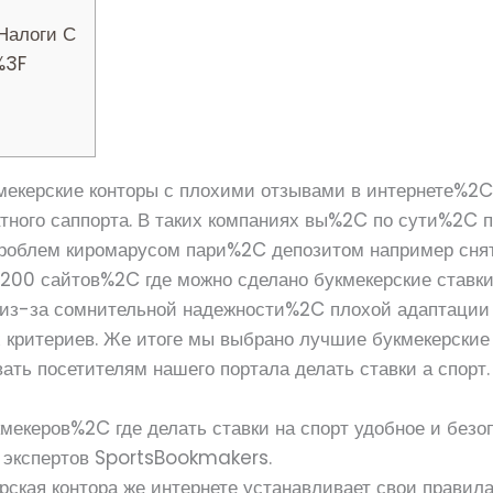
Налоги С
%3F
кмекерские конторы с плохими отзывами в интернете%2
тного саппорта. В таких компаниях вы%2C по сути%2C
 проблем киромарусом пари%2C депозитом например сня
 200 сайтов%2C где можно сделано букмекерские ставки
 из-за сомнительной надежности%2C плохой адаптации
 критериев. Же итоге мы выбрано лучшие букмекерские
ть посетителям нашего портала делать ставки а спорт.
мекеров%2C где делать ставки на спорт удобное и безо
ю экспертов SportsBookmakers.
рская контора же интернете устанавливает свои правила