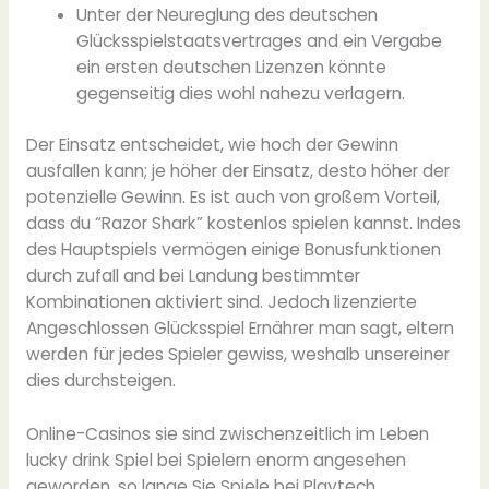
Unter der Neureglung des deutschen
Glücksspielstaatsvertrages and ein Vergabe
ein ersten deutschen Lizenzen könnte
gegenseitig dies wohl nahezu verlagern.
Der Einsatz entscheidet, wie hoch der Gewinn
ausfallen kann; je höher der Einsatz, desto höher der
potenzielle Gewinn. Es ist auch von großem Vorteil,
dass du “Razor Shark” kostenlos spielen kannst. Indes
des Hauptspiels vermögen einige Bonusfunktionen
durch zufall and bei Landung bestimmter
Kombinationen aktiviert sind. Jedoch lizenzierte
Angeschlossen Glücksspiel Ernährer man sagt, eltern
werden für jedes Spieler gewiss, weshalb unsereiner
dies durchsteigen.
Online-Casinos sie sind zwischenzeitlich im Leben
lucky drink Spiel bei Spielern enorm angesehen
geworden, so lange Sie Spiele bei Playtech