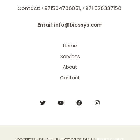
Contact: +971504786051, +971 528337158.
Email: info@biossys.com
Home
Services
About
Contact
Copyright © 2026 BSFZELLC | Powered by BSFZELLC
flooring duration