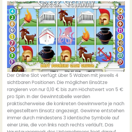
Der Online Slot verfügt über 5 Walzen mit jeweils 4
sichtbaren Positionen. Die möglichen Einsätze
rangieren von nur 0,10 € bis zum Höchstwert von 5 €
pro Spin. In der Gewinntabelle werden
praktischerweise die konkreten Gewinnwerte je nach
eingestelltem Einsatz angezeigt. Gewinne entstehen
immer durch mindestens 3 identische Symbole auf
einer Linie, die von links nach rechts verläuft. Das
Hauptaugenmerk des Unternehmens liegt darauf