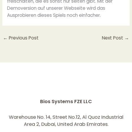
freischalten, die es sonst nur selten gibt. Mit der
Demoversion auf unserer Webseite wird das
Ausprobieren dieses Spiels noch einfacher.
←
Previous Post
Next Post
→
Bios Systems FZE LLC
Warehouse No. 14, Street No.12, Al Quoz Industrial
Area 2, Dubai, United Arab Emirates.