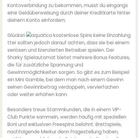
Kontoverbindung zu bekommen, musst du eingangs
eine Geldüberweisung durch deiner Kreditkarte hinter
deinem Konto einfordern.
Glücksri
tter sollten jedoch darauf achten, dass sie bei einem
seriösen und lizenzierten Betreiber spielen. Der
Sharky Spielautomat bietet mehrere Bonus Features,
die für zusätzliche Spannung und
Gewinnmöglichkeiten sorgen. So gibt es zum Beispiel
ein Mini Gamble, bei dem man nach einem Gewinn
seinen Gewinnbetrag verdoppeln, vervierfachen
oder weiter erhöhen kann.
Besonders treue Stammkunden, die in einem VIP-
Club Punkte sammeln, werden häufig mit speziellen
Boni und exklusiven Freespins belohnt. Brettspiele,
nachfolgende Merkur denn Fragestellung haben,