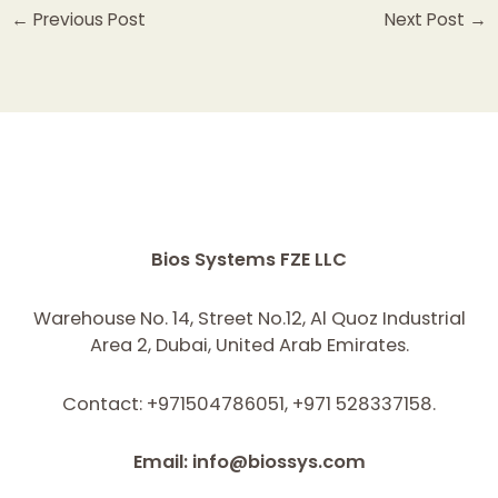
←
Previous Post
Next Post
→
Bios Systems FZE LLC
Warehouse No. 14, Street No.12, Al Quoz Industrial
Area 2, Dubai, United Arab Emirates.
Contact: +971504786051, +971 528337158.
Email: info@biossys.com