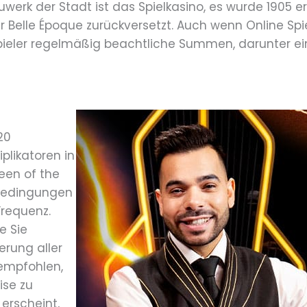
erk der Stadt ist das Spielkasino, es wurde 1905 err
der Belle Époque zurückversetzt. Auch wenn Online S
Spieler regelmäßig beachtliche Summen, darunter ei
20
iplikatoren in
ueen of the
 Bedingungen
Frequenz.
e Sie
erung aller
 empfohlen,
ise zu
erscheint,