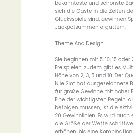
bekannteste und schönste Bauw
sich die Gäste in die Zeiten 
Glücksspiele sind, gewinnen 
Jackpotsummen ergattern.
Theme And Design
Sie beginnen mit 5, 10, 15 oder 
Freispielen, zudem gibt es Mult
Höhe von 2, 3, 5 und 10. Der Q
Nile Slot hat ausgezeichnete
für große Gewinne mit hoher 
Eine der wichtigsten Regeln, di
befolgen müssen, ist die Aktivi
20 Gewinnlinien. Es wird auch
die Größe der Wette schrittwe
erhöhen, bis eine Kombination 