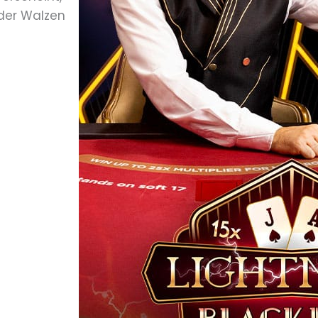
 der Walzen