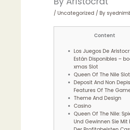
By Aristocrat
/
Uncategorized
/ By
syednimb
Content
Los Juegos De Aristoc
Están Disponibles – bo
xmas Slot
Queen Of The Nile Slo
Deposit And Non Depis
Features Of The Gam
Theme And Design
Casino
Queen Of The Nile: Spi
Und Gewinnen Sie Mit
Der Profitabelsten Cas