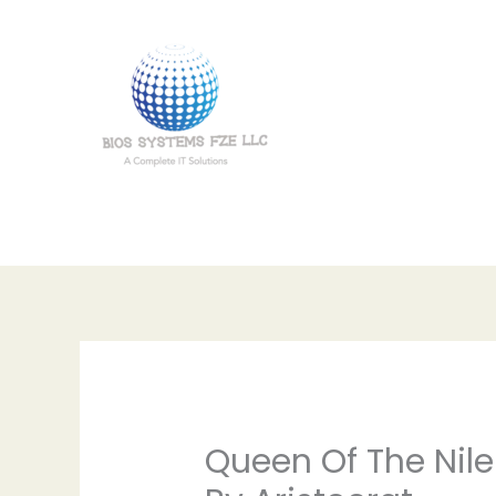
Skip
to
content
Queen Of The Nile