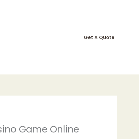
Get A Quote
asino Game Online