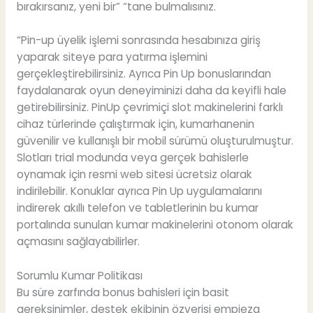
bırakırsanız, yeni bir” “tane bulmalısınız.
“Pin-up üyelik işlemi sonrasında hesabınıza giriş
yaparak siteye para yatırma işlemini
gerçekleştirebilirsiniz. Ayrıca Pin Up bonuslarından
faydalanarak oyun deneyiminizi daha da keyifli hale
getirebilirsiniz. PinUp çevrimiçi slot makinelerini farklı
cihaz türlerinde çalıştırmak için, kumarhanenin
güvenilir ve kullanışlı bir mobil sürümü oluşturulmuştur.
Slotları trial modunda veya gerçek bahislerle
oynamak için resmi web sitesi ücretsiz olarak
indirilebilir. Konuklar ayrıca Pin Up uygulamalarını
indirerek akıllı telefon ve tabletlerinin bu kumar
portalında sunulan kumar makinelerini otonom olarak
açmasını sağlayabilirler.
Sorumlu Kumar Politikası
Bu süre zarfında bonus bahisleri için basit
gereksinimler, destek ekibinin özverisi empieza