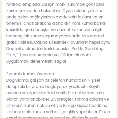
Android empieza iOS için mobil sürümde çok fazla
zorluk çekmeden bulunabilir. Oyun kulübü yalnızca
önde gelen sağlayıcıların modellerini kullanır ve en
önemlisi cihazları lisans altına alır. Yani, kumarbazlar
kesinlikle geri dönüşler ve düzenli kazançlarla ilgili
herhangi bir sorun yaşamayacaklardır. Mükemmel
grafik kalitesi. Casino sitesindeki oyunların hepsi aynı.
Depozito olmadan karlı bonuslar. Pin Up Gambling
Club,” “herkesin Android ve iOS için bir mobil
uygulamayı denemesini sağlar.
Sorumlu Kumar Oynama
Doğrulama, çalışan bir telefon numarasını kişisel
dolaptaki bir profile bağlayarak yapılabilir. Kayıtlı
oyuncular kapalı sitedeki çeşitli hizmetlerden tam
olarak yararlanabilirler. Ziyaretçiler, takma adlarını ve
şifrelerini kullanmak suretiyle Pin-up kişisel hesabına
ve başka bir cihazla serbestçe giriş yapabilirler. PinUp