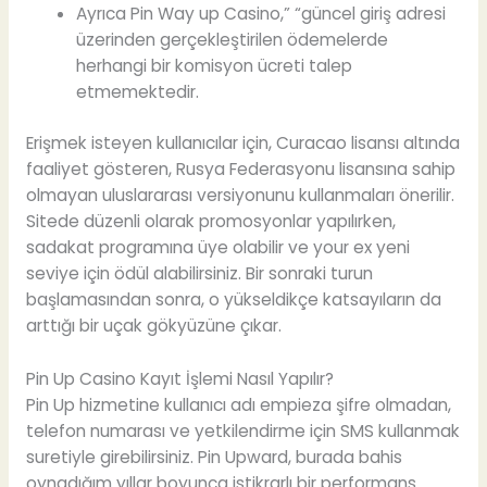
Ayrıca Pin Way up Casino,” “güncel giriş adresi
üzerinden gerçekleştirilen ödemelerde
herhangi bir komisyon ücreti talep
etmemektedir.
Erişmek isteyen kullanıcılar için, Curacao lisansı altında
faaliyet gösteren, Rusya Federasyonu lisansına sahip
olmayan uluslararası versiyonunu kullanmaları önerilir.
Sitede düzenli olarak promosyonlar yapılırken,
sadakat programına üye olabilir ve your ex yeni
seviye için ödül alabilirsiniz. Bir sonraki turun
başlamasından sonra, o yükseldikçe katsayıların da
arttığı bir uçak gökyüzüne çıkar.
Pin Up Casino Kayıt İşlemi Nasıl Yapılır?
Pin Up hizmetine kullanıcı adı empieza şifre olmadan,
telefon numarası ve yetkilendirme için SMS kullanmak
suretiyle girebilirsiniz. Pin Upward, burada bahis
oynadığım yıllar boyunca istikrarlı bir performans