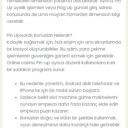
temsilcileri dimension yardımcı olacaklardır. Ayrıca, Pin
Up üyelik işlemleri veya Flag Up güncel giriş adresi
konusunda de uma müşteri hizmetleri dimension bilgi
verebilir.
Pin Upwards Bonusları Nelerdir?
Kolaylık sağlamak için, hızlı erişim için ana ekranlarında
bir kısayol oluşturabilirler. Bu adım, para çekme
işlemlerinin güvenliğini garanti etmek için gereklidir.
Online casino Pin-up ayrıca düzenli kullanıcılara karlı
bir sadakat programı sunar.
Bu nedenle yönetim, Android akıllı telefonlar ve
iPhone’lar için bir mobil sürüm başlattı.
Sadece belirli slot machine game makinelerini
oynayın empieza daha fazla kazanç elde edin
empieza puan kazanın.
Bonusları doğru ve etkin bir şekilde kullanmak,
oyun deneyiminizi daha kazançlı hale getirebilir.