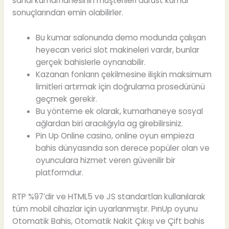
sanal kumarhanesinin müşterileri dürüst kumar
sonuçlarından emin olabilirler.
Bu kumar salonunda demo modunda çalışan
heyecan verici slot makineleri vardır, bunlar
gerçek bahislerle oynanabilir.
Kazanan fonların çekilmesine ilişkin maksimum
limitleri artırmak için doğrulama prosedürünü
geçmek gerekir.
Bu yönteme ek olarak, kumarhaneye sosyal
ağlardan biri aracılığıyla ag girebilirsiniz.
Pin Up Online casino, online oyun empieza
bahis dünyasında son derece popüler olan ve
oyunculara hizmet veren güvenilir bir
platformdur.
RTP %97’dir ve HTML5 ve JS standartları kullanılarak
tüm mobil cihazlar için uyarlanmıştır. PınUp oyunu
Otomatik Bahis, Otomatik Nakit Çıkışı ve Çift bahis