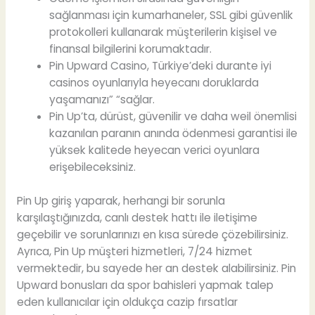
sağlanması için kumarhaneler, SSL gibi güvenlik
protokolleri kullanarak müşterilerin kişisel ve
finansal bilgilerini korumaktadır.
Pin Upward Casino, Türkiye’deki durante iyi
casinos oyunlarıyla heyecanı doruklarda
yaşamanızı” “sağlar.
Pin Up’ta, dürüst, güvenilir ve daha weil önemlisi
kazanılan paranın anında ödenmesi garantisi ile
yüksek kalitede heyecan verici oyunlara
erişebileceksiniz.
Pin Up giriş yaparak, herhangi bir sorunla
karşılaştığınızda, canlı destek hattı ile iletişime
geçebilir ve sorunlarınızı en kısa sürede çözebilirsiniz.
Ayrıca, Pin Up müşteri hizmetleri, 7/24 hizmet
vermektedir, bu sayede her an destek alabilirsiniz. Pin
Upward bonusları da spor bahisleri yapmak talep
eden kullanıcılar için oldukça cazip fırsatlar