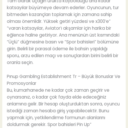
Tam olarak uçağın ufukta kaybolduğu ana kadar
katsayılar büyümeye devam ederler. Oyuncunun, tur
bitmeden kazançları toplamak için zamana sahip
olması önemlidir. Yüksek getiri yüzdesi ve x300’e”
“varan katsayılar, Aviator’ı akşamlar için harika bir
eğlence haline getiriyor. Ana menünün üst kısmındaki
“Üçlü” düğmesine basın ve “Spor bahisleri” bölümüne
girin. Belirli bir parasal ödeme ile bahsin yapıldığı
sporu, arzu edilen maçı ve sonuçlardan birini belirli bir
oranla seçin.
Pınup Gambling Establishment Tr – Büyük Bonuslar Ve
Promosyonlar
Bu, kumarhanede ne kadar çok zaman geçirir ve
oynarsanız, o kadar çok fayda elde edeceğiniz
anlamına gelir. Bir hesap oluşturduktan sonra, oyuncu
istediği zaman hesaba giriş yapabilecektir. Bunu
yapmak için, yetkilendirme formunun alanlarını
doldurmak gerekir. Spor bahisleri Pin Up”