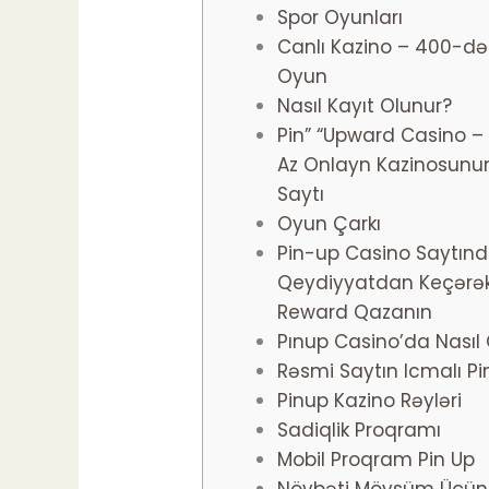
Spor Oyunları
Canlı Kazino – 400-d
Oyun
Nasıl Kayıt Olunur?
Pin” “Upward Casino –
Az Onlayn Kazinosunu
Saytı
Oyun Çarkı
Pin-up Casino Saytın
Qeydiyyatdan Keçərə
Reward Qazanın
Pınup Casino’da Nasıl
Rəsmi Saytın Icmalı Pi
Pinup Kazino Rəyləri
Sadiqlik Proqramı
Mobil Proqram Pin Up