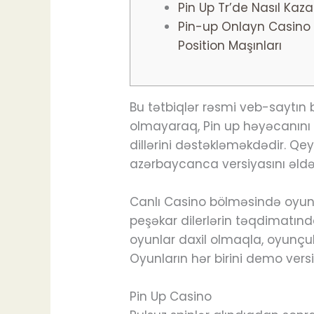
Pin Up Tr’de Nasıl Kazan
Pin-up Onlayn Casino 
Position Maşınları
Bu tətbiqlər rəsmi veb-saytın 
olmayaraq, Pin up həyəcanını h
dillərini dəstəkləməkdədir. Qey
azərbaycanca versiyasını əldə 
Canlı Casino bölməsində oyunla
peşəkar dilerlərin təqdimatın
oyunlar daxil olmaqla, oyunçul
Oyunların hər birini demo vers
Pin Up Casino