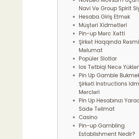
Növbəti Mövsüm Üçün 
Navi Və Group Spirit Si
Hesaba Giriş Etmək
Müştəri Xidmətləri
Pin-up Mərc Xətti
Şirkət Haqqında Rəsm
Məlumat
Popüler Slotlar
Ios Tətbiqi Necə Yüklə
Pin Up Gamble Bukme
Şirkəti Instructions Id
Mərcləri
Pin Up Hesabınızı Yara
Sadə Təlimat
Casino
Pin-up Gambling
Establishment Nedir?