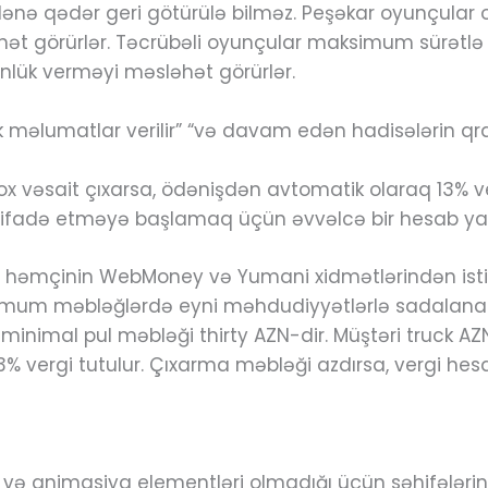
ilənə qədər geri götürülə bilməz. Peşəkar oyunçular 
ət görürlər. Təcrübəli oyunçular maksimum sürətl
nlük verməyi məsləhət görürlər.
k məlumatlar verilir” “və davam edən hadisələrin qraf
x vəsait çıxarsa, ödənişdən avtomatik olaraq 13% ver
stifadə etməyə başlamaq üçün əvvəlcə bir hesab ya
n, həmçinin WebMoney və Yumani xidmətlərindən is
ksimum məbləğlərdə eyni məhdudiyyətlərlə sadalana
n minimal pul məbləği thirty AZN-dir. Müştəri truck A
% vergi tutulur. Çıxarma məbləği azdırsa, vergi he
r və animasiya elementləri olmadığı üçün səhifələrin