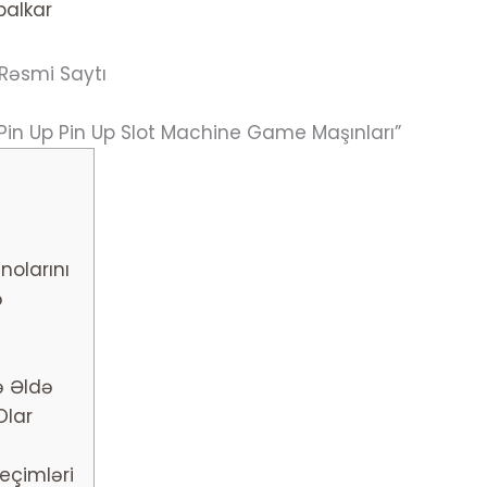
alkar
 Rəsmi Saytı
in Up Pin Up Slot Machine Game Maşınları”
nolarını
ə
ə Əldə
Olar
eçimləri