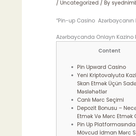
/
Uncategorized
/ By
syednimb
“Pin-up Casino ️ Azərbaycanın
Azərbaycanda Onlayn Kazino P
Content
Pin Upward Casino
Yeni Kriptovalyuta Kazi
Skan Etmək Üçün Sad
Məsləhətlər
Canlı Mərc Seçimi
Depozit Bonusu – Nec
Etmək Və Mərc Etmək 
Pin Up Platformasında
Mövcud İdman Mərc S