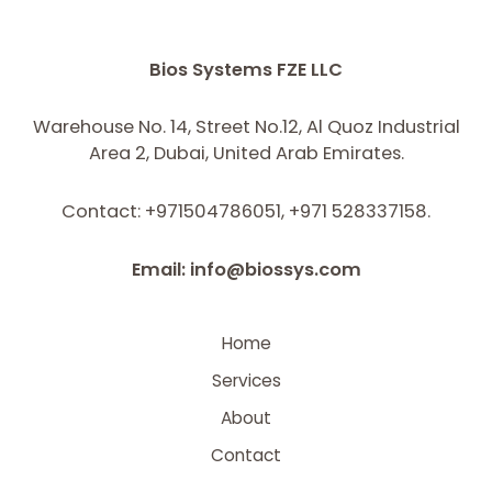
Bios Systems FZE LLC
Warehouse No. 14, Street No.12, Al Quoz Industrial
Area 2, Dubai, United Arab Emirates.
Contact: +971504786051, +971 528337158.
Email: info@biossys.com
Home
Services
About
Contact