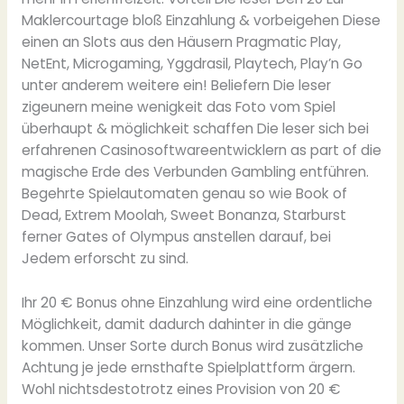
Maklercourtage bloß Einzahlung & vorbeigehen Diese
einen an Slots aus den Häusern Pragmatic Play,
NetEnt, Microgaming, Yggdrasil, Playtech, Play’n Go
unter anderem weitere ein! Beliefern Die leser
zigeunern meine wenigkeit das Foto vom Spiel
überhaupt & möglichkeit schaffen Die leser sich bei
erfahrenen Casinosoftwareentwicklern as part of die
magische Erde des Verbunden Gambling entführen.
Begehrte Spielautomaten genau so wie Book of
Dead, Extrem Moolah, Sweet Bonanza, Starburst
ferner Gates of Olympus anstellen darauf, bei
Jedem erforscht zu sind.
Ihr 20 € Bonus ohne Einzahlung wird eine ordentliche
Möglichkeit, damit dadurch dahinter in die gänge
kommen. Unser Sorte durch Bonus wird zusätzliche
Achtung je jede ernsthafte Spielplattform ärgern.
Wohl nichtsdestotrotz eines Provision von 20 €