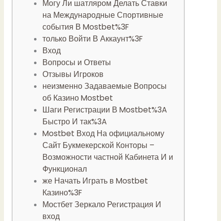
Могу Ли шатляром Делать Ставки
на Международные Спортивные
события В Mostbet%3F
только Войти В Аккаунт%3F
Вход
Вопросы и Ответы
Отзывы Игроков
неизменно Задаваемые Вопросы
об Казино Mostbet
Шаги Регистрации В Mostbet%3A
Быстро И так%3A
Mostbet Вход На официальному
Сайт Букмекерской Конторы –
Возможности частной Кабинета И и
Функционал
же Начать Играть в Mostbet
Казино%3F
Мостбет Зеркало Регистрация И
вход