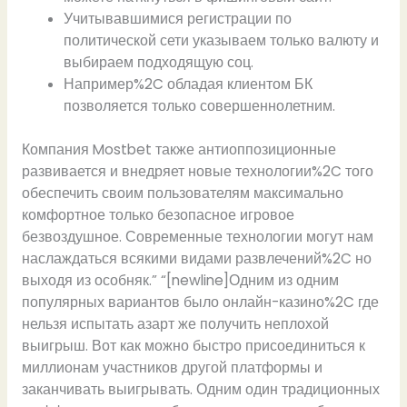
Учитывавшимися регистрации по
политической сети указываем только валюту и
выбираем подходящую соц.
Например%2C обладая клиентом БК
позволяется только совершеннолетним.
Компания Mostbet также антиоппозиционные
развивается и внедряет новые технологии%2C того
обеспечить своим пользователям максимально
комфортное только безопасное игровое
безвоздушное. Современные технологии могут нам
наслаждаться всякими видами развлечений%2C но
выходя из особняк.” “[newline]Одним из одним
популярных вариантов было онлайн-казино%2C где
нельзя испытать азарт же получить неплохой
выигрыш. Вот как можно быстро присоединиться к
миллионам участников другой платформы и
заканчивать выигрывать. Одним один традиционных