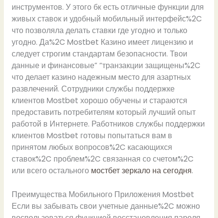
инструментов. У этого бк есть отличные функции для
живых ставок и удобный мобильный интерфейс%2C
что позволяла делать ставки где угодно и только
угодно. Да%2C Mostbet Казино имеет лицензию и
следует строгим стандартам безопасности. Твои
данные и финансовые” “транзакции защищены%2C
что делает казино надежным место для азартных
развлечений. Сотрудники службы поддержке
клиентов Mostbet хорошо обучены и стараются
предоставить потребителям который лучший опыт
работой в Интернете. Работников службы поддержки
клиентов Mostbet готовы попытаться вам в
принятом любых вопросов%2C касающихся
ставок%2C проблем%2C связанная со счетом%2C
или всего остального
мостбет зеркало на сегодня
.
Преимущества Мобильного Приложения Mostbet
Если вы забывать свои учетные данные%2C можно
воспользоваться функцией восстановления пароля.