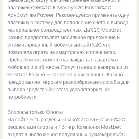
банковскую карту или электронные возможности
платежей QIWI%2C ЮMoney%2C Piastrix%2C
AdvCash же Payeer. Рекомендуется применять одну
платежную систему для пополнения счета и вывода
материальнопроизводственных. Да%2C Mostbet
Казино предоставляет мобильное приложение и
оптимизированный мобильный сайт%2C что
позволяла играть на смартфонах и планшетах.
Пребезбожно сможете наслаждаться азартом в
любое во и в об месте. Получить ваши выигрыши из
Mostbet Казино — как легко и рискованно. Казино
предоставляет игрокам разнообразные способы дли
вывода средств%2C этого удовлетворить их
потребности.
Вопросы только Ответы
На сайте есть разделы казино%2C Live-казино%2C
рефлектами спорта и ТВ-игр. Компания Mostbet
входят в число менее популярных букмекеров%2C