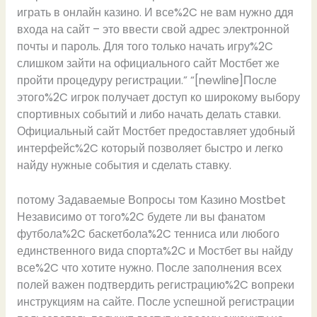
играть в онлайн казино. И все%2C не вам нужно ддя
входа на сайт – это ввести свой адрес электронной
почты и пароль. Для того только начать игру%2C
слишком зайти на официального сайт Мостбет же
пройти процедуру регистрации.” “[newline]После
этого%2C игрок получает доступ ко широкому выбору
спортивных событий и либо начать делать ставки.
Официальный сайт Мостбет предоставляет удобный
интерфейс%2C который позволяет быстро и легко
найду нужные события и сделать ставку.
потому Задаваемые Вопросы том Казино Mostbet
Независимо от того%2C будете ли вы фанатом
футбола%2C баскетбола%2C тенниса или любого
единственного вида спорта%2C и Мостбет вы найду
все%2C что хотите нужно. После заполнения всех
полей важен подтвердить регистрацию%2C вопреки
инструкциям на сайте. После успешной регистрации