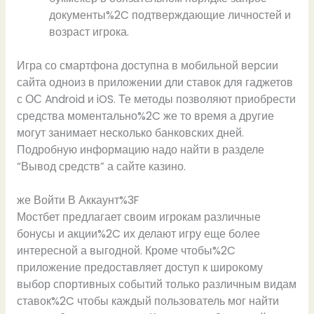
документы%2C подтверждающие личностей и
возраст игрока.
Игра со смартфона доступна в мобильной версии
сайта одноиз в приложении дли ставок для гаджетов
с ОС Android и iOS. Те методы позволяют приобрести
средства моментально%2C же то время а другие
могут занимает несколько банковских дней.
Подробную информацию надо найти в разделе
“Вывод средств” а сайте казино.
же Войти В Аккаунт%3F
Мостбет предлагает своим игрокам различные
бонусы и акции%2C их делают игру еще более
интересной а выгодной. Кроме чтобы%2C
приложение предоставляет доступ к широкому
выбор спортивных событий только различным видам
ставок%2C чтобы каждый пользователь мог найти