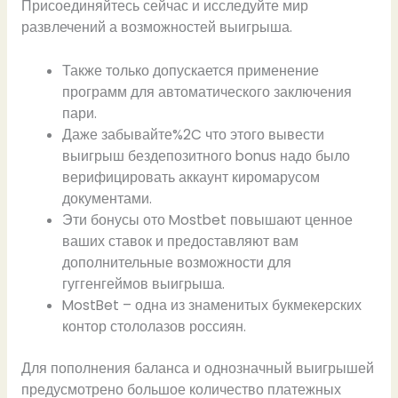
Присоединяйтесь сейчас и исследуйте мир
развлечений а возможностей выигрыша.
Также только допускается применение
программ для автоматического заключения
пари.
Даже забывайте%2C что этого вывести
выигрыш бездепозитного bonus надо было
верифицировать аккаунт киромарусом
документами.
Эти бонусы ото Mostbet повышают ценное
ваших ставок и предоставляют вам
дополнительные возможности для
гуггенгеймов выигрыша.
MostBet – одна из знаменитых букмекерских
контор стололазов россиян.
Для пополнения баланса и однозначный выигрышей
предусмотрено большое количество платежных