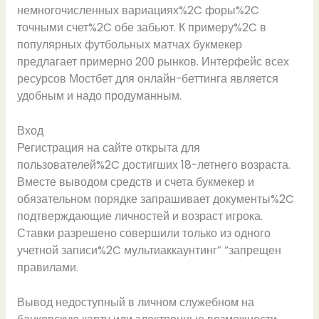
немногочисленных вариациях%2C форы%2C
точными счет%2C обе забьют. К примеру%2C в
популярных футбольных матчах букмекер
предлагает примерно 200 рынков. Интерфейс всех
ресурсов Мостбет для онлайн-беттинга является
удобным и надо продуманным.
Вход
Регистрация на сайте открыта для
пользователей%2C достигших 18-летнего возраста.
Вместе выводом средств и счета букмекер и
обязательном порядке запрашивает документы%2C
подтверждающие личностей и возраст игрока.
Ставки разрешено совершили только из одного
учетной записи%2C мультиаккаунтинг” “запрещен
правилами.
Вывод недоступный в личном служебном на