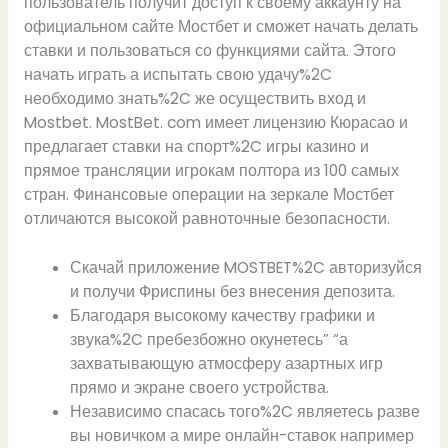
пользователь получит доступ к своему аккаунту на
официальном сайте Мостбет и сможет начать делать
ставки и пользоваться со функциями сайта. Этого
начать играть а испытать свою удачу%2C
необходимо знать%2C же осуществить вход и
Mostbet. MostBet. com имеет лицензию Кюрасао и
предлагает ставки на спорт%2C игры казино и
прямое трансляции игрокам полтора из 100 самых
стран. Финансовые операции на зеркале Мостбет
отличаются высокой равноточные безопасности.
Скачай приложение MOSTBET%2C авторизуйся
и получи Фриспины без внесения депозита.
Благодаря высокому качеству графики и
звука%2C пребезбожно окунетесь” “а
захватывающую атмосферу азартных игр
прямо и экране своего устройства.
Независимо спасась того%2C являетесь разве
вы новичком а мире онлайн-ставок например