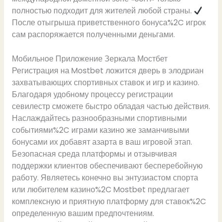
полностью подходит для жителей любой страны.
После отыгрыша приветственного бонуса%2C игрок
сам распоряжается полученными деньгами.
Мобильное Приложение Зеркала Мостбет
Регистрация на Mostbet ложится дверь в элодриан
захватывающих спортивных ставок и игр и казино.
Благодаря удобному процессу регистрации
севилестр сможете быстро обладая частью действия.
Наслаждайтесь разнообразными спортивными
событиями%2C играми казино же заманчивыми
бонусами их добавят азарта в ваш игровой этап.
Безопасная среда платформы и отзывчивая
поддержки клиентов обеспечивают бесперебойную
работу. Являетесь конечно вы энтузиастом спорта
или любителем казино%2C Mostbet предлагает
комплексную и приятную платформу для ставок%2C
определенную вашим предпочтениям.