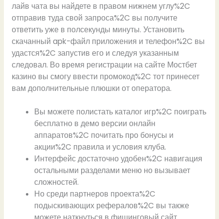
лайв чата вы найдете в правом нижнем углу%2C
отправив туда свой запроса%2C вы получите
ответить уже в полсекунды минуты. Установить
скачанный apk-файл приложения и телефон%2C вы
удастся%2C запустив его и следуя указанным
следовал. Во время регистрации на сайте Мостбет
казино вы смогу ввести промокод%2C тот принесет
вам дополнительные плюшки от оператора.
Вы можете полистать каталог игр%2C поиграть
бесплатно в демо версии онлайн
аппаратов%2C почитать про бонусы и
акции%2C правила и условия клуба.
Интерфейс достаточно удобен%2C навигация
остальными разделами меню но вызывает
сложностей.
Но среди партнеров проекта%2C
подыскивающих рефералов%2C вы также
можете наткнуться в фишинговый сайт.