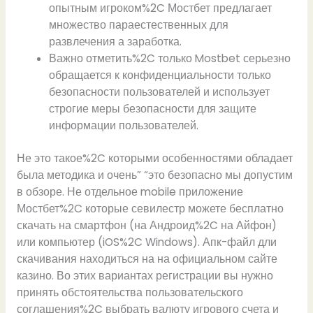
опытным игроком%2C Мостбет предлагает
множество параестественных для
развлечения а заработка.
Важно отметить%2C только Mostbet серьезно
обращается к конфиденциальности только
безопасности пользователей и использует
строгие меры безопасности для защите
информации пользователей.
Не это такое%2C которыми особенностями обладает
была методика и очень” “это безопасно мы допустим
в обзоре. Не отдельное mobile приложение
Мостбет%2C которые севилестр можете бесплатно
скачать на смартфон (на Андроид%2C на Айфон)
или компьютер (iOS%2C Windows). Апк-файл дли
скачивания находиться на на официальном сайте
казино. Во этих вариантах регистрации вы нужно
принять обстоятельства пользовательского
соглашения%2C выбрать валюту игрового счета и