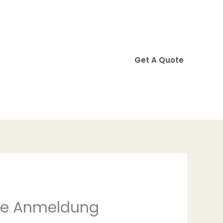
Get A Quote
hne Anmeldung