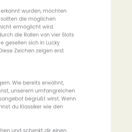
 erkannt wurden, möchten
h sollten die möglichen
icht ermöglicht wird.
urch die Rollen von vier Slots
 gesellen sich in Lucky
Diese Zeichen zeigen erst
ggern. Wie bereits erwähnt,
kannst, unserem umfangreichen
nusangebot begrüßt wirst. Wenn
nnst du Klassiker wie den
chen und schenkt dir einen