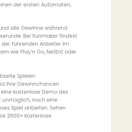
einen der ersten Automaten,
t und alle Gewinne während
löserunde. Bei Sunmaker findest
r der führenden Anbieter im
lern wie Play’n Go, NetEnt oder
bseite Spielen
und ihre Gewinnchancen
t, eine kostenlose Demo des
st unmöglich, noch eine
eses Spiel anbieten. Sehen
Sie 2600+ kostenlose