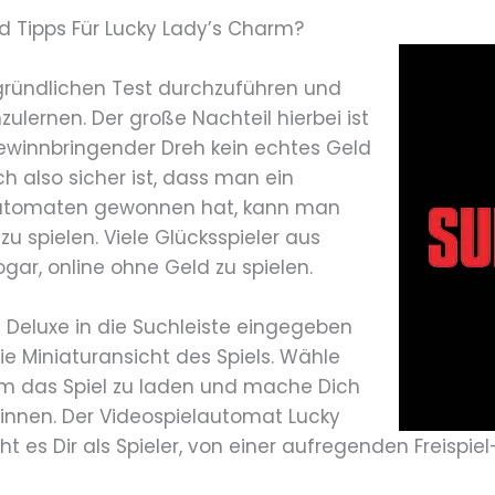
nd Tipps Für Lucky Lady’s Charm?
n gründlichen Test durchzuführen und
ulernen. Der große Nachteil hierbei ist
gewinnbringender Dreh kein echtes Geld
ch also sicher ist, dass man ein
Automaten gewonnen hat, kann man
u spielen. Viele Glücksspieler aus
ar, online ohne Geld zu spielen.
 Deluxe in die Suchleiste eingegeben
ie Miniaturansicht des Spiels. Wähle
 um das Spiel zu laden und mache Dich
ginnen. Der Videospielautomat Lucky
 es Dir als Spieler, von einer aufregenden Freispiel-