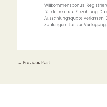
Willkommensbonus! Registriere
für deine erste Einzahlung. Du
Auszahlungsquote verlassen. B
Zahlungsmittel zur Verfügung.
←
Previous Post