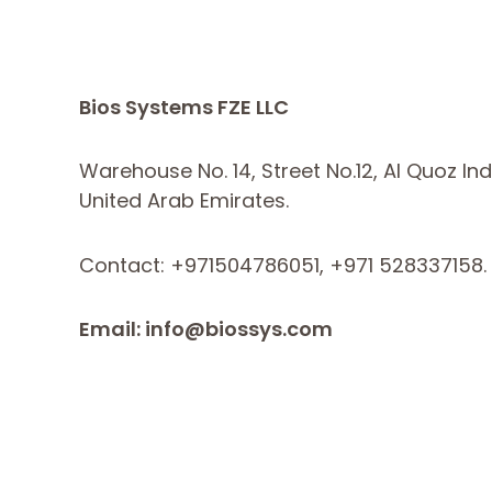
Bios Systems FZE LLC
Warehouse No. 14, Street No.12, Al Quoz Ind
United Arab Emirates.
Contact: +971504786051, +971 528337158.
Email: info@biossys.com