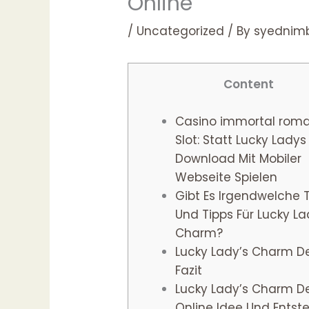
Online
/
Uncategorized
/ By
syednimb
Content
Casino immortal rom
Slot: Statt Lucky Lady
Download Mit Mobiler
Webseite Spielen
Gibt Es Irgendwelche T
Und Tipps Für Lucky La
Charm?
Lucky Lady’s Charm D
Fazit
Lucky Lady’s Charm D
Online Idee Und Ents