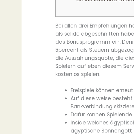
Bei allen drei Empfehlungen ha
als solide abgeschnitten haben
das Bonusprogramm ein. Denn m
5percent als Steuern abgezoge
die Auszahlungsquote, die dies
Spielern auf eben diesem Serv
kostenlos spielen.
Freispiele können erneu
Auf diese weise besteht 
Bankverbindung skizziere
Dafür können Spielende 
Inside welches ägyptis
ägyptische Sonnengott is