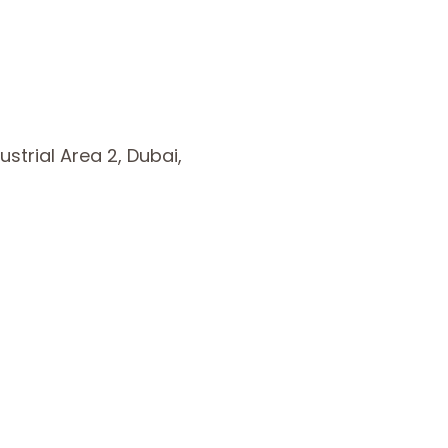
ustrial Area 2, Dubai,