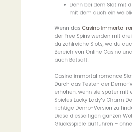
Denn bei dem Slot mit d
mit dem auch ein weibli
Wenn das
Casino immortal r
der Free Spins werden mit drei
du zahlreiche Slots, wo du auc
Bereich von Online Casino und 
auch Betsoft.
Casino immortal romance Slot
Durch das Testen der Demo-Ve
erhöhen, wenn sie später mit e
Spieles Lucky Lady’s Charm Del
richtige Demo-Version zu finde
Diese diesseitigen ganzen Woh
Glücksspiele aufführen – ohne