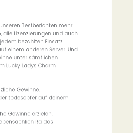
in unseren Testberichten mehr
o, alle Lizenzierungen und auch
 jedem bezahlten Einsatz
 auf einem anderen Server.
Und
ewinne unter sämtlichen
eim Lucky Ladys Charm
zliche Gewinne.
l der todesopfer auf deinem
he Gewinne erzielen.
nebensächlich Ra das