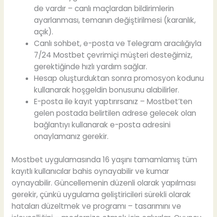
de vardır – canlı maçlardan bildirimlerin
ayarlanması, temanın değiştirilmesi (karanlık,
açık).
Canlı sohbet, e-posta ve Telegram aracılığıyla
7/24 Mostbet çevrimiçi müşteri desteğimiz,
gerektiğinde hızlı yardım sağlar.
Hesap oluşturduktan sonra promosyon kodunu
kullanarak hoşgeldin bonusunu alabilirler.
E-posta ile kayıt yaptırırsanız – Mostbet’ten
gelen postada belirtilen adrese gelecek olan
bağlantıyı kullanarak e-posta adresini
onaylamanız gerekir.
Mostbet uygulamasında 16 yaşını tamamlamış tüm
kayıtlı kullanıcılar bahis oynayabilir ve kumar
oynayabilir. Güncellemenin düzenli olarak yapılması
gerekir, çünkü uygulama geliştiricileri sürekli olarak
hataları düzeltmek ve programı – tasarımını ve