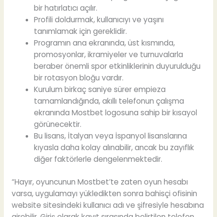
bir hatırlatıcı açılır.
Profili doldurmak, kullanıcıyı ve yaşını
tanımlamak için gereklidir.
Programın ana ekranında, üst kısmında,
promosyonlar, ikramiyeler ve turnuvalarla
beraber önemli spor etkinliklerinin duyurulduğu
bir rotasyon bloğu vardır.
Kurulum birkaç saniye sürer empieza
tamamlandığında, akıllı telefonun çalışma
ekranında Mostbet logosuna sahip bir kısayol
görünecektir.
Bu lisans, İtalyan veya İspanyol lisanslarına
kıyasla daha kolay alınabilir, ancak bu zayıflık
diğer faktörlerle dengelenmektedir.
“Hayır, oyuncunun Mostbet’te zaten oyun hesabı
varsa, uygulamayı yükledikten sonra bahisçi ofisinin
website sitesindeki kullanıcı adı ve şifresiyle hesabına
girebilir. Giriş olarak kayıt sırasında belirtilen telefon