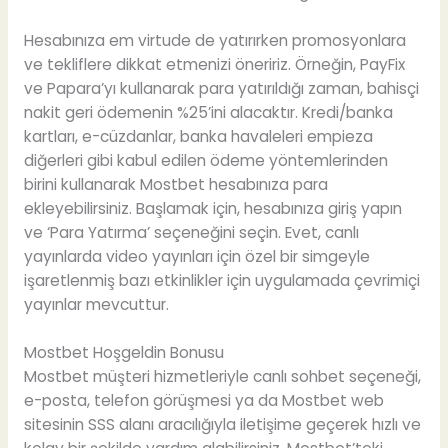
Hesabınıza em virtude de yatırırken promosyonlara
ve tekliflere dikkat etmenizi öneririz. Örneğin, PayFix
ve Papara’yı kullanarak para yatırıldığı zaman, bahisçi
nakit geri ödemenin %25’ini alacaktır. Kredi/banka
kartları, e-cüzdanlar, banka havaleleri empieza
diğerleri gibi kabul edilen ödeme yöntemlerinden
birini kullanarak Mostbet hesabınıza para
ekleyebilirsiniz. Başlamak için, hesabınıza giriş yapın
ve ‘Para Yatırma’ seçeneğini seçin. Evet, canlı
yayınlarda video yayınları için özel bir simgeyle
işaretlenmiş bazı etkinlikler için uygulamada çevrimiçi
yayınlar mevcuttur.
Mostbet Hoşgeldin Bonusu
Mostbet müşteri hizmetleriyle canlı sohbet seçeneği,
e-posta, telefon görüşmesi ya da Mostbet web
sitesinin SSS alanı aracılığıyla iletişime geçerek hızlı ve