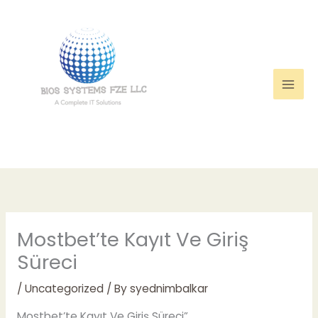
Skip
to
content
Mostbet’te Kayıt Ve Giriş
Süreci
/
Uncategorized
/ By
syednimbalkar
Mostbet’te Kayıt Ve Giriş Süreci”