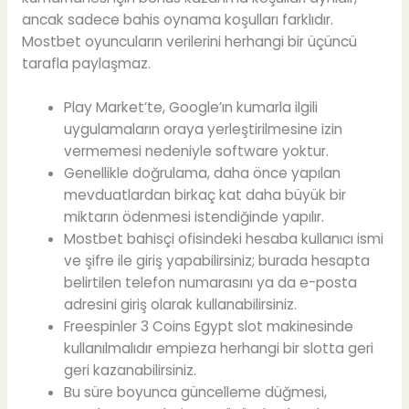
ancak sadece bahis oynama koşulları farklıdır.
Mostbet oyuncuların verilerini herhangi bir üçüncü
tarafla paylaşmaz.
Play Market’te, Google’ın kumarla ilgili
uygulamaların oraya yerleştirilmesine izin
vermemesi nedeniyle software yoktur.
Genellikle doğrulama, daha önce yapılan
mevduatlardan birkaç kat daha büyük bir
miktarın ödenmesi istendiğinde yapılır.
Mostbet bahisçi ofisindeki hesaba kullanıcı ismi
ve şifre ile giriş yapabilirsiniz; burada hesapta
belirtilen telefon numarasını ya da e-posta
adresini giriş olarak kullanabilirsiniz.
Freespinler 3 Coins Egypt slot makinesinde
kullanılmalıdır empieza herhangi bir slotta geri
geri kazanabilirsiniz.
Bu süre boyunca güncelleme düğmesi,