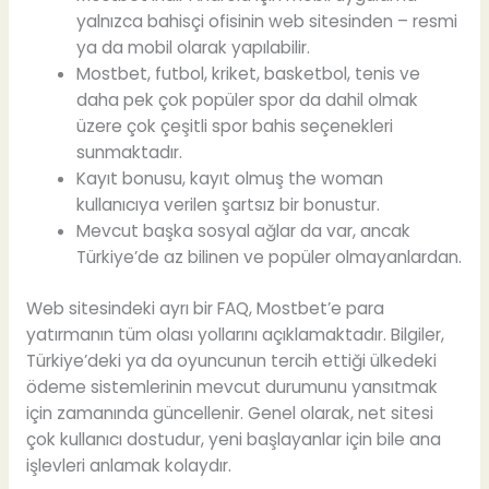
yalnızca bahisçi ofisinin web sitesinden – resmi
ya da mobil olarak yapılabilir.
Mostbet, futbol, kriket, basketbol, tenis ve
daha pek çok popüler spor da dahil olmak
üzere çok çeşitli spor bahis seçenekleri
sunmaktadır.
Kayıt bonusu, kayıt olmuş the woman
kullanıcıya verilen şartsız bir bonustur.
Mevcut başka sosyal ağlar da var, ancak
Türkiye’de az bilinen ve popüler olmayanlardan.
Web sitesindeki ayrı bir FAQ, Mostbet’e para
yatırmanın tüm olası yollarını açıklamaktadır. Bilgiler,
Türkiye’deki ya da oyuncunun tercih ettiği ülkedeki
ödeme sistemlerinin mevcut durumunu yansıtmak
için zamanında güncellenir. Genel olarak, net sitesi
çok kullanıcı dostudur, yeni başlayanlar için bile ana
işlevleri anlamak kolaydır.