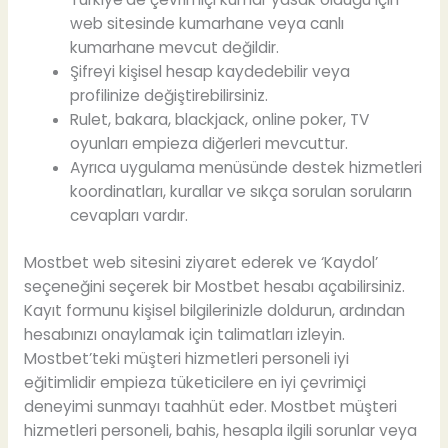
web sitesinde kumarhane veya canlı
kumarhane mevcut değildir.
Şifreyi kişisel hesap kaydedebilir veya
profilinize değiştirebilirsiniz.
Rulet, bakara, blackjack, online poker, TV
oyunları empieza diğerleri mevcuttur.
Ayrıca uygulama menüsünde destek hizmetleri
koordinatları, kurallar ve sıkça sorulan soruların
cevapları vardır.
Mostbet web sitesini ziyaret ederek ve ‘Kaydol’
seçeneğini seçerek bir Mostbet hesabı açabilirsiniz.
Kayıt formunu kişisel bilgilerinizle doldurun, ardından
hesabınızı onaylamak için talimatları izleyin.
Mostbet’teki müşteri hizmetleri personeli iyi
eğitimlidir empieza tüketicilere en iyi çevrimiçi
deneyimi sunmayı taahhüt eder. Mostbet müşteri
hizmetleri personeli, bahis, hesapla ilgili sorunlar veya