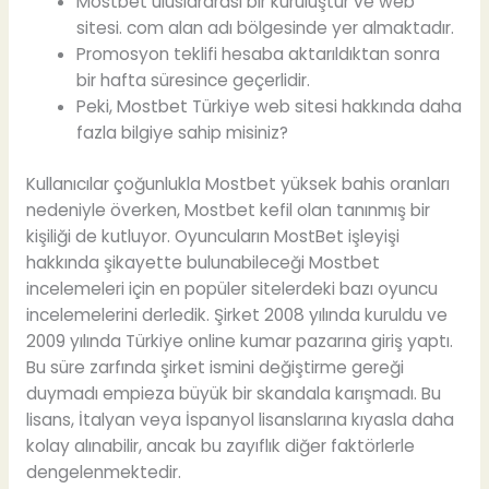
Mostbet uluslararası bir kuruluştur ve web
sitesi. com alan adı bölgesinde yer almaktadır.
Promosyon teklifi hesaba aktarıldıktan sonra
bir hafta süresince geçerlidir.
Peki, Mostbet Türkiye web sitesi hakkında daha
fazla bilgiye sahip misiniz?
Kullanıcılar çoğunlukla Mostbet yüksek bahis oranları
nedeniyle överken, Mostbet kefil olan tanınmış bir
kişiliği de kutluyor. Oyuncuların MostBet işleyişi
hakkında şikayette bulunabileceği Mostbet
incelemeleri için en popüler sitelerdeki bazı oyuncu
incelemelerini derledik. Şirket 2008 yılında kuruldu ve
2009 yılında Türkiye online kumar pazarına giriş yaptı.
Bu süre zarfında şirket ismini değiştirme gereği
duymadı empieza büyük bir skandala karışmadı. Bu
lisans, İtalyan veya İspanyol lisanslarına kıyasla daha
kolay alınabilir, ancak bu zayıflık diğer faktörlerle
dengelenmektedir.