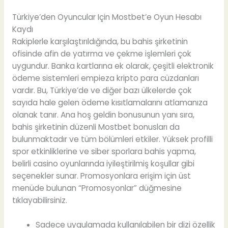
Türkiye’den Oyuncular Için Mostbet’e Oyun Hesabı
Kaydı
Rakiplerle karşılaştırıldığında, bu bahis şirketinin
ofisinde afin de yatırma ve çekme işlemleri çok
uygundur. Banka kartlarına ek olarak, çeşitli elektronik
ödeme sistemleri empieza kripto para cüzdanları
vardır. Bu, Türkiye’de ve diğer bazı ülkelerde çok
sayıda hale gelen ödeme kısıtlamalarını atlamanıza
olanak tanır. Ana hoş geldin bonusunun yanı sıra,
bahis şirketinin düzenli Mostbet bonusları da
bulunmaktadır ve tüm bölümleri etkiler. Yüksek profilli
spor etkinliklerine ve siber sporlara bahis yapma,
belirli casino oyunlarında iyileştirilmiş koşullar gibi
seçenekler sunar. Promosyonlara erişim için üst
menüde bulunan “Promosyonlar” düğmesine
tıklayabilirsiniz.
Sadece uygulamada kullanılabilen bir dizi özellik