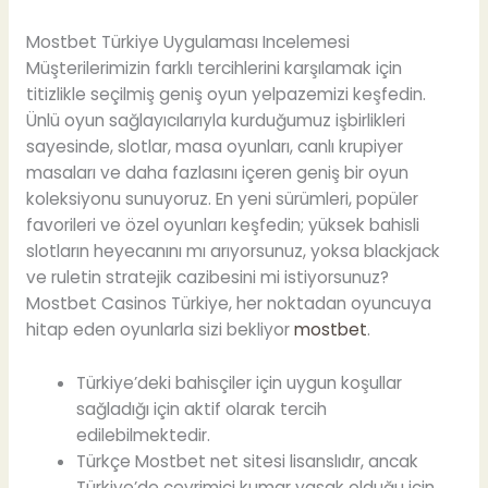
Mostbet Türkiye Uygulaması Incelemesi
Müşterilerimizin farklı tercihlerini karşılamak için
titizlikle seçilmiş geniş oyun yelpazemizi keşfedin.
Ünlü oyun sağlayıcılarıyla kurduğumuz işbirlikleri
sayesinde, slotlar, masa oyunları, canlı krupiyer
masaları ve daha fazlasını içeren geniş bir oyun
koleksiyonu sunuyoruz. En yeni sürümleri, popüler
favorileri ve özel oyunları keşfedin; yüksek bahisli
slotların heyecanını mı arıyorsunuz, yoksa blackjack
ve ruletin stratejik cazibesini mi istiyorsunuz?
Mostbet Casinos Türkiye, her noktadan oyuncuya
hitap eden oyunlarla sizi bekliyor
mostbet
.
Türkiye’deki bahisçiler için uygun koşullar
sağladığı için aktif olarak tercih
edilebilmektedir.
Türkçe Mostbet net sitesi lisanslıdır, ancak
Türkiye’de çevrimiçi kumar yasak olduğu için