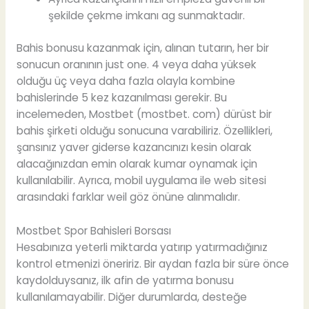
şekilde çekme imkanı ag sunmaktadır.
Bahis bonusu kazanmak için, alınan tutarın, her bir
sonucun oranının just one. 4 veya daha yüksek
olduğu üç veya daha fazla olayla kombine
bahislerinde 5 kez kazanılması gerekir. Bu
incelemeden, Mostbet (mostbet. com) dürüst bir
bahis şirketi olduğu sonucuna varabiliriz. Özellikleri,
şansınız yaver giderse kazancınızı kesin olarak
alacağınızdan emin olarak kumar oynamak için
kullanılabilir. Ayrıca, mobil uygulama ile web sitesi
arasındaki farklar weil göz önüne alınmalıdır.
Mostbet Spor Bahisleri Borsası
Hesabınıza yeterli miktarda yatırıp yatırmadığınız
kontrol etmenizi öneririz. Bir aydan fazla bir süre önce
kaydolduysanız, ilk afin de yatırma bonusu
kullanılamayabilir. Diğer durumlarda, desteğe