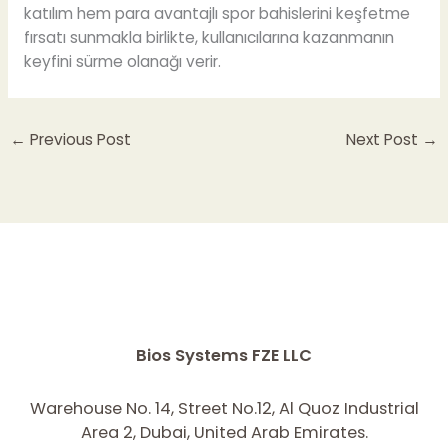
katılım hem para avantajlı spor bahislerini keşfetme
fırsatı sunmakla birlikte, kullanıcılarına kazanmanın
keyfini sürme olanağı verir.
←
Previous Post
Next Post
→
Bios Systems FZE LLC
Warehouse No. 14, Street No.12, Al Quoz Industrial
Area 2, Dubai, United Arab Emirates.