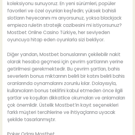
koleksiyonu sunuyoruz. En yeni sürümleri, popüler
favorileri ve özel oyunları keşfedin; yüksek bahisli
slotların heyecanını mı arıyorsunuz, yoksa blackjack
empieza ruletin stratejik cazibesini mi istiyorsunuz?
Mostbet Online Casino Türkiye, her seviyeden
oyuncuya hitap eden oyunlarla sizi bekliyor.
Diğer yandan, Mostbet bonuslarının çekilebilir nakit
olarak hesaba geçmesi için çevrim şartlarının yerine
getirilmesi gerekmektedir. Bu çevrim şartları, bahis
severlerin bonus miktarının belirli bir katını belirli bahis
oranlarında oynamalarını zorunlu kılar. Dolayısıyla,
kullanıcıların bonus teklifini kabul etmeden önce ilgili
şartlar ve koşulları dikkatlice okumaları ve anlamaları
çok önemlidir. Üstelik Mostbet’in kayıt seçenekleri
farklı müşteri tercihlerine ve ihtiyaçlarına uyacak
şekilde tasarlanmıştır.
Poker Odası Mostbet