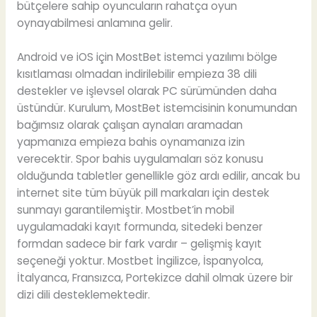
bütçelere sahip oyuncuların rahatça oyun
oynayabilmesi anlamına gelir.
Android ve iOS için MostBet istemci yazılımı bölge
kısıtlaması olmadan indirilebilir empieza 38 dili
destekler ve işlevsel olarak PC sürümünden daha
üstündür. Kurulum, MostBet istemcisinin konumundan
bağımsız olarak çalışan aynaları aramadan
yapmanıza empieza bahis oynamanıza izin
verecektir. Spor bahis uygulamaları söz konusu
olduğunda tabletler genellikle göz ardı edilir, ancak bu
internet site tüm büyük pill markaları için destek
sunmayı garantilemiştir. Mostbet’in mobil
uygulamadaki kayıt formunda, sitedeki benzer
formdan sadece bir fark vardır – gelişmiş kayıt
seçeneği yoktur. Mostbet İngilizce, İspanyolca,
İtalyanca, Fransızca, Portekizce dahil olmak üzere bir
dizi dili desteklemektedir.