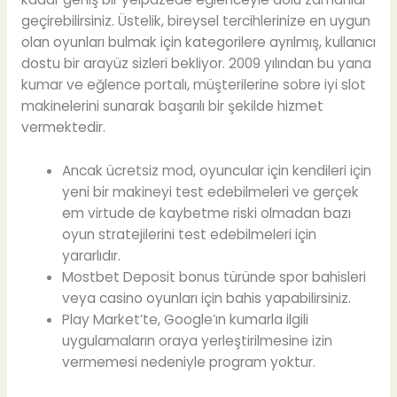
geçirebilirsiniz. Üstelik, bireysel tercihlerinize en uygun
olan oyunları bulmak için kategorilere ayrılmış, kullanıcı
dostu bir arayüz sizleri bekliyor. 2009 yılından bu yana
kumar ve eğlence portalı, müşterilerine sobre iyi slot
makinelerini sunarak başarılı bir şekilde hizmet
vermektedir.
Ancak ücretsiz mod, oyuncular için kendileri için
yeni bir makineyi test edebilmeleri ve gerçek
em virtude de kaybetme riski olmadan bazı
oyun stratejilerini test edebilmeleri için
yararlıdır.
Mostbet Deposit bonus türünde spor bahisleri
veya casino oyunları için bahis yapabilirsiniz.
Play Market’te, Google’ın kumarla ilgili
uygulamaların oraya yerleştirilmesine izin
vermemesi nedeniyle program yoktur.