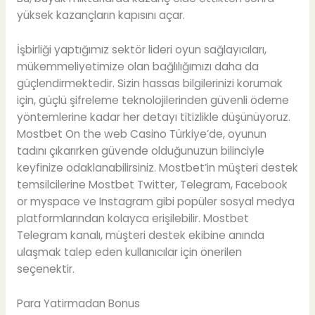
yüksek kazançların kapısını açar.
İşbirliği yaptığımız sektör lideri oyun sağlayıcıları,
mükemmeliyetimize olan bağlılığımızı daha da
güçlendirmektedir. Sizin hassas bilgilerinizi korumak
için, güçlü şifreleme teknolojilerinden güvenli ödeme
yöntemlerine kadar her detayı titizlikle düşünüyoruz.
Mostbet On the web Casino Türkiye’de, oyunun
tadını çıkarırken güvende olduğunuzun bilinciyle
keyfinize odaklanabilirsiniz. Mostbet’in müşteri destek
temsilcilerine Mostbet Twitter, Telegram, Facebook
or myspace ve Instagram gibi popüler sosyal medya
platformlarından kolayca erişilebilir. Mostbet
Telegram kanalı, müşteri destek ekibine anında
ulaşmak talep eden kullanıcılar için önerilen
seçenektir.
Para Yatirmadan Bonus