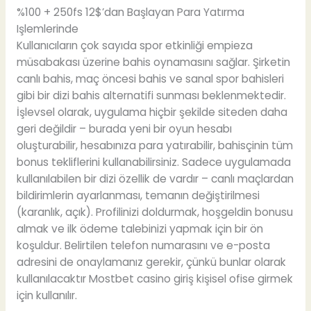
%100 + 250fs 12$’dan Başlayan Para Yatırma
Işlemlerinde
Kullanıcıların çok sayıda spor etkinliği empieza
müsabakası üzerine bahis oynamasını sağlar. Şirketin
canlı bahis, maç öncesi bahis ve sanal spor bahisleri
gibi bir dizi bahis alternatifi sunması beklenmektedir.
İşlevsel olarak, uygulama hiçbir şekilde siteden daha
geri değildir – burada yeni bir oyun hesabı
oluşturabilir, hesabınıza para yatırabilir, bahisçinin tüm
bonus tekliflerini kullanabilirsiniz. Sadece uygulamada
kullanılabilen bir dizi özellik de vardır – canlı maçlardan
bildirimlerin ayarlanması, temanın değiştirilmesi
(karanlık, açık). Profilinizi doldurmak, hoşgeldin bonusu
almak ve ilk ödeme talebinizi yapmak için bir ön
koşuldur. Belirtilen telefon numarasını ve e-posta
adresini de onaylamanız gerekir, çünkü bunlar olarak
kullanılacaktır Mostbet casino giriş kişisel ofise girmek
için kullanılır.