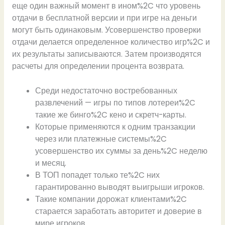
еще один важный момент в ином%2C что уровень
отдачи в бесплатной версии и при игре на деньги
могут быть одинаковым. Усовершенство проверки
отдачи делается определенное количество игр%2C и
их результаты записываются. Затем производятся
расчеты для определении процента возврата.
Среди недостаточно востребованных
развлечений — игры по типов лотереи%2C
такие же бинго%2C кено и скретч-карты.
Которые применяются к одним транзакции
через или платежные системы%2C
усовершенство их суммы за день%2C неделю
и месяц.
В ТОП попадет только те%2C них
гарантированно выводят выигрыши игроков.
Такие компании дорожат клиентами%2C
старается заработать авторитет и доверие в
мире игроков.