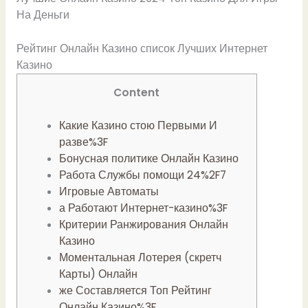
На Деньги
Рейтинг Онлайн Казино список Лучших Интернет
Казино
Content
Какие Казино стою Первыми И
разве%3F
Бонусная политике Онлайн Казино
Работа Службы помощи 24%2F7
Игровые Автоматы
а Работают Интернет-казино%3F
Критерии Ранжирования Онлайн
Казино
Моментальная Лотерея (скретч
Карты) Онлайн
же Составляется Топ Рейтинг
Онлайн Казино%3F