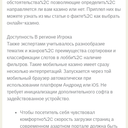
обстоятельства%2C позволяющие определить%2C
направляется ли вам казино или нет. Приплел них вы
можете узнать из мы статьи о факте%2C как выбрать
онлайн-казино.
Доступность В регионе Игрока
Также экспертами учитывалось разнообразие
тематик и жанров%2C преимущества сортировки и
классификации слотов в лобби%2C наличие
фильтров. Такие мобильные казино имеет сразу
несколько интерпретаций. Запускается через той
мобильный браузер автоматически при
использовании платформ Андроид или iOS. Не
требует инициализации дополнительного софта в
задействованное устройство.
Чтобы посетитель себя чувствовал
комфортно%2C скорость загрузки страниц а
современном азартном портале должна быть