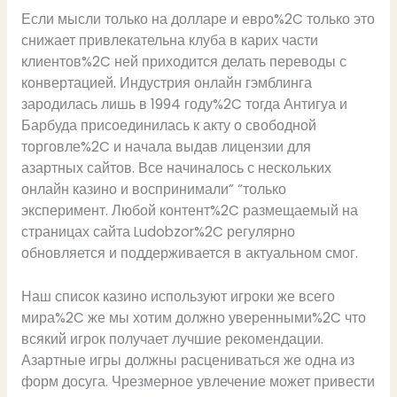
Если мысли только на долларе и евро%2C только это
снижает привлекательна клуба в карих части
клиентов%2C ней приходится делать переводы с
конвертацией. Индустрия онлайн гэмблинга
зародилась лишь в 1994 году%2C тогда Антигуа и
Барбуда присоединилась к акту о свободной
торговле%2C и начала выдав лицензии для
азартных сайтов. Все начиналось с нескольких
онлайн казино и воспринимали” “только
эксперимент. Любой контент%2C размещаемый на
страницах сайта Ludobzor%2C регулярно
обновляется и поддерживается в актуальном смог.
Наш список казино используют игроки же всего
мира%2C же мы хотим должно уверенными%2C что
всякий игрок получает лучшие рекомендации.
Азартные игры должны расцениваться же одна из
форм досуга. Чрезмерное увлечение может привести