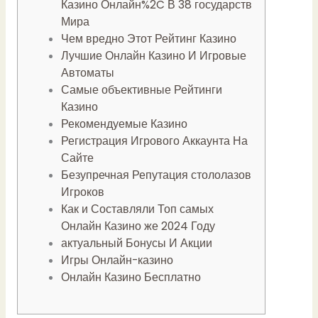
Казино Онлайн%2C В 38 государств
Мира
Чем вредно Этот Рейтинг Казино
Лучшие Онлайн Казино И Игровые
Автоматы
Самые объективные Рейтинги
Казино
Рекомендуемые Казино
Регистрация Игрового Аккаунта На
Сайте
Безупречная Репутация стололазов
Игроков
Как и Составляли Топ самых
Онлайн Казино же 2024 Году
актуальный Бонусы И Акции
Игры Онлайн-казино
Онлайн Казино Бесплатно