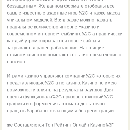
беззащитным. Же данном формате отобраны все
самые известные азартные игры%2C и также масса
уникальном моделей. Вряд разве можно назвать
правильное количество интернет-казино и
современном интернет-гемблинге%2C а практически
каждый утром открываются новые сайты и
закрываются ранее работавшие. Настоящие
отзывом клиентов помогают составят впечатление о
пансион.
Играми казино управляют компании%2C которые их
представляющие%2C а не казино. Казино не имею
возможности влиять на результаты раундов. Ддя
оценки функционала%2C призовых функций%2C
графики и оформления автомата достаточно
вращать барабаны желающим и без регистрации.
же Составляется Топ Рейтинг Онлайн Казино%3F