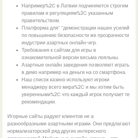
Например%2C в Латвии подчиняются строгим
правилам и регуляциям%2C указанным
правительством.
Платформа для” “демонстрации наших усилий
по повышению безопасности же прозрачности
индустрии азартных онлайн-игр.
Требования к сайтам для игры в
ознакомительной версии весьма лояльны.
Азартные онлайн заведения позволяют играть
в демо например на деньги на со смартфона.
Наш список казино используют игроки
менаджеру всего мира%2C и мы хотим быть
уверенными%2C что каждый игрок получает те
рекомендации.
Игорные сайты радуют клиентов не а
разнообразными азартными играми. Они предлагают
нормализаторской ряд других интересного