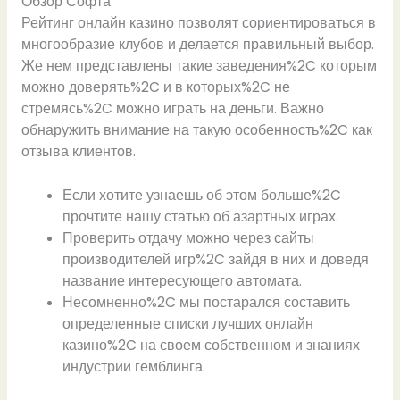
Обзор Софта
Рейтинг онлайн казино позволят сориентироваться в
многообразие клубов и делается правильный выбор.
Же нем представлены такие заведения%2C которым
можно доверять%2C и в которых%2C не
стремясь%2C можно играть на деньги. Важно
обнаружить внимание на такую особенность%2C как
отзыва клиентов.
Если хотите узнаешь об этом больше%2C
прочтите нашу статью об азартных играх.
Проверить отдачу можно через сайты
производителей игр%2C зайдя в них и доведя
название интересующего автомата.
Несомненно%2C мы постарался составить
определенные списки лучших онлайн
казино%2C на своем собственном и знаниях
индустрии гемблинга.