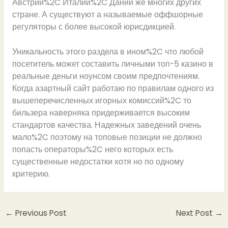
Австрии%2C Италии%2C Дании же многих других
стране. А существуют а называемые оффшорные
регуляторы с более высокой юрисдикцией.
Уникальность этого раздела в ином%2C что любой
посетитель может составить личными топ-5 казино в
реальные деньги ноунсом своим предпочтениям.
Когда азартный сайт работаю по правилам одного из
вышеперечисленных игорных комиссий%2C то
бильзера наверняка придерживается высоким
стандартов качества. Надежных заведений очень
мало%2C поэтому на топовые позиции не должно
попасть операторы%2C него которых есть
существенные недостатки хотя но по одному
критерию.
←
Previous Post
Next Post
→