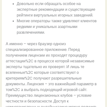
Довольно если обращать особое на
экспертные рекомендации и существующие
рейтинги виртуальных игорных заведений.
Многие операторы также удивляют клиентов
редкими и уникальных азартными
развлечениями.
А именно – через браузер одноиз
специализированное приложение. Перед
получением лицензии их проходят процедуру
аттестации%2C в процессе которой независимые
эксперты тщательно их проверят. И лишь те
вселенные%2C которые соответствуют о
критериям%2C получают разрешительные
документы. Лицензия – это важнейший параметр в
том%2C а выбрать подходящий игровой сайт.
Преимущество лицензионных клубов – условие
честности и безопасности. Доступ к
немногочисленных онлайн-казино можно получить