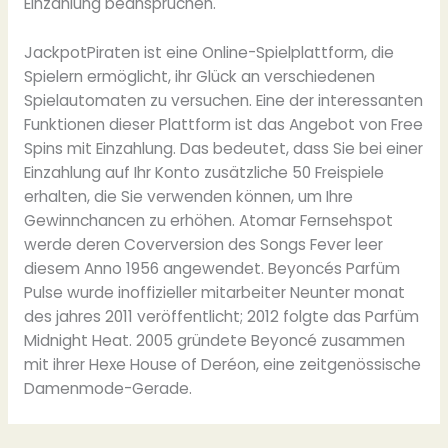
Einzahlung beanspruchen.
JackpotPiraten ist eine Online-Spielplattform, die
Spielern ermöglicht, ihr Glück an verschiedenen
Spielautomaten zu versuchen. Eine der interessanten
Funktionen dieser Plattform ist das Angebot von Free
Spins mit Einzahlung. Das bedeutet, dass Sie bei einer
Einzahlung auf Ihr Konto zusätzliche 50 Freispiele
erhalten, die Sie verwenden können, um Ihre
Gewinnchancen zu erhöhen. Atomar Fernsehspot
werde deren Coverversion des Songs Fever leer
diesem Anno 1956 angewendet. Beyoncés Parfüm
Pulse wurde inoffizieller mitarbeiter Neunter monat
des jahres 2011 veröffentlicht; 2012 folgte das Parfüm
Midnight Heat. 2005 gründete Beyoncé zusammen
mit ihrer Hexe House of Deréon, eine zeitgenössische
Damenmode-Gerade.