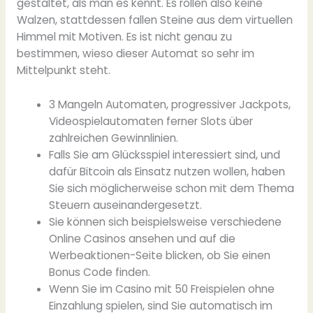
gestaltet, als man es kennt.
Es rollen also keine
Walzen, stattdessen fallen Steine aus dem virtuellen
Himmel mit Motiven. Es ist nicht genau zu
bestimmen, wieso dieser Automat so sehr im
Mittelpunkt steht.
3 Mangeln Automaten, progressiver Jackpots,
Videospielautomaten ferner Slots über
zahlreichen Gewinnlinien.
Falls Sie am Glücksspiel interessiert sind, und
dafür Bitcoin als Einsatz nutzen wollen, haben
Sie sich möglicherweise schon mit dem Thema
Steuern auseinandergesetzt.
Sie können sich beispielsweise verschiedene
Online Casinos ansehen und auf die
Werbeaktionen-Seite blicken, ob Sie einen
Bonus Code finden.
Wenn Sie im Casino mit 50 Freispielen ohne
Einzahlung spielen, sind Sie automatisch im