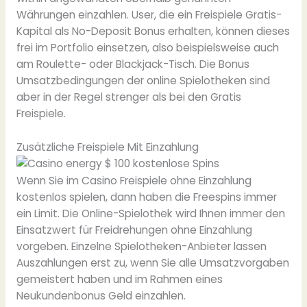
Währungen einzahlen. User, die ein Freispiele Gratis-
Kapital als No-Deposit Bonus erhalten, können dieses
frei im Portfolio einsetzen, also beispielsweise auch
am Roulette- oder Blackjack-Tisch. Die Bonus
Umsatzbedingungen der online Spielotheken sind
aber in der Regel strenger als bei den Gratis
Freispiele.
Zusätzliche Freispiele Mit Einzahlung
Wenn Sie im Casino Freispiele ohne Einzahlung
kostenlos spielen, dann haben die Freespins immer
ein Limit. Die Online-Spielothek wird Ihnen immer den
Einsatzwert für Freidrehungen ohne Einzahlung
vorgeben. Einzelne Spielotheken-Anbieter lassen
Auszahlungen erst zu, wenn Sie alle Umsatzvorgaben
gemeistert haben und im Rahmen eines
Neukundenbonus Geld einzahlen.