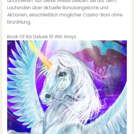
abonnieren. Auf diese Weise bleiben Sie auf dem
Laufenden über aktuelle Bonusangebote und
Aktionen, einschließlich möglicher Casino-Boni ohne
Einzahlung.
Book Of Ra Deluxe 10 Win Ways