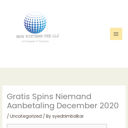
Skip
to
content
Gratis Spins Niemand
Aanbetaling December 2020
/
Uncategorized
/ By
syednimbalkar