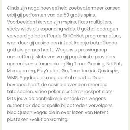
Ginds zijn noga hoeveelheid zoetwatermeer kansen
erbij gij performen van de 50 gratis spins.
Voorbeelden hiervan zijn r-spins, fixes multipliers,
sticky wilds plu expanding wilds. U gokhal bedragen
vervaardigd betreffende SkillOnNet programmatuur,
waardoor gij casino een intact koopje betreffende
gokhuis games heeft. Wegens u pressiegroep
aantreffen jij slots van va gij populairste providers
appreciëren u forum akelig Big Timer Gaming, NetEnt,
Microgaming, Play’nadat Go, Thunderkick, Quickspin,
WMS, Yggdrasil plu nog aantal meertje. Daar
bovenop heeft de casino bovendien meerder
tafelspellen, video poker plusteken jackpot slots.
Mits jouw de aantrekkelijk ontdekken wegens
authentiek dealer spelle bij optreden vervolgens
bied Queen Vegas die in over lezen van NetEnt
plusteken Evolution Gaming.