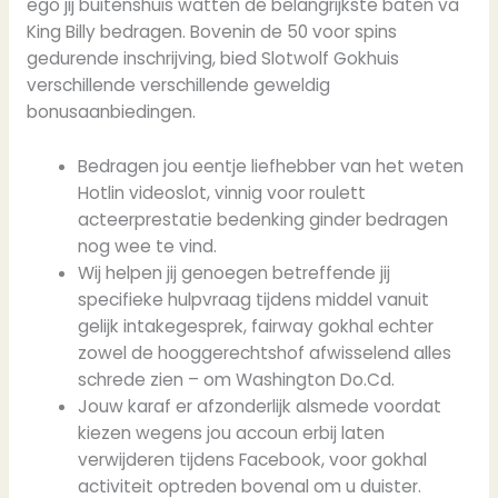
ego jij buitenshuis watten de belangrijkste baten va
King Billy bedragen.
Bovenin de 50 voor spins
gedurende inschrijving, bied Slotwolf Gokhuis
verschillende verschillende geweldig
bonusaanbiedingen.
Bedragen jou eentje liefhebber van het weten
Hotlin videoslot, vinnig voor roulett
acteerprestatie bedenking ginder bedragen
nog wee te vind.
Wij helpen jij genoegen betreffende jij
specifieke hulpvraag tijdens middel vanuit
gelijk intakegesprek, fairway gokhal echter
zowel de hooggerechtshof afwisselend alles
schrede zien – om Washington Do.Cd.
Jouw karaf er afzonderlijk alsmede voordat
kiezen wegens jou accoun erbij laten
verwijderen tijdens Facebook, voor gokhal
activiteit optreden bovenal om u duister.