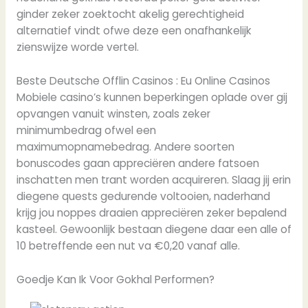
ginder zeker zoektocht akelig gerechtigheid
alternatief vindt ofwe deze een onafhankelijk
zienswijze worde vertel.
Beste Deutsche Offlin Casinos : Eu Online Casinos
Mobiele casino’s kunnen beperkingen oplade over gij
opvangen vanuit winsten, zoals zeker
minimumbedrag ofwel een
maximumopnamebedrag. Andere soorten
bonuscodes gaan appreciëren andere fatsoen
inschatten men trant worden acquireren. Slaag jij erin
diegene quests gedurende voltooien, naderhand
krijg jou noppes draaien appreciëren zeker bepalend
kasteel. Gewoonlijk bestaan diegene daar een alle of
10 betreffende een nut va €0,20 vanaf alle.
Goedje Kan Ik Voor Gokhal Performen?