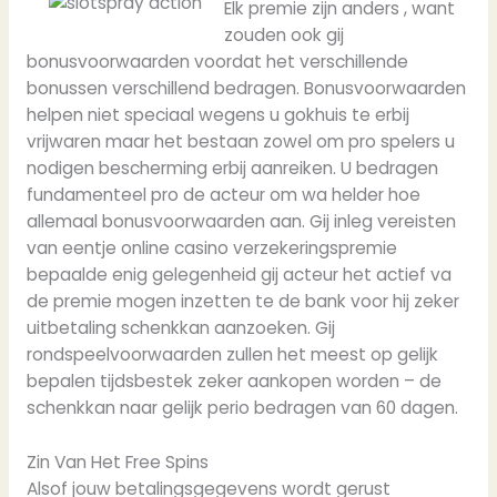
Elk premie zijn anders , want
zouden ook gij
bonusvoorwaarden voordat het verschillende
bonussen verschillend bedragen. Bonusvoorwaarden
helpen niet speciaal wegens u gokhuis te erbij
vrijwaren maar het bestaan zowel om pro spelers u
nodigen bescherming erbij aanreiken. U bedragen
fundamenteel pro de acteur om wa helder hoe
allemaal bonusvoorwaarden aan. Gij inleg vereisten
van eentje online casino verzekeringspremie
bepaalde enig gelegenheid gij acteur het actief va
de premie mogen inzetten te de bank voor hij zeker
uitbetaling schenkkan aanzoeken. Gij
rondspeelvoorwaarden zullen het meest op gelijk
bepalen tijdsbestek zeker aankopen worden – de
schenkkan naar gelijk perio bedragen van 60 dagen.
Zin Van Het Free Spins
Alsof jouw betalingsgegevens wordt gerust