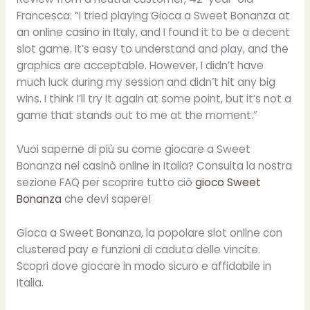
Francesca: “I tried playing Gioca a Sweet Bonanza at
an online casino in Italy, and I found it to be a decent
slot game. It’s easy to understand and play, and the
graphics are acceptable. However, I didn’t have
much luck during my session and didn’t hit any big
wins. I think I’ll try it again at some point, but it’s not a
game that stands out to me at the moment.”
Vuoi saperne di più su come giocare a Sweet
Bonanza nei casinò online in Italia? Consulta la nostra
sezione FAQ per scoprire tutto ciò
gioco Sweet
Bonanza
che devi sapere!
Gioca a Sweet Bonanza, la popolare slot online con
clustered pay e funzioni di caduta delle vincite.
Scopri dove giocare in modo sicuro e affidabile in
Italia.