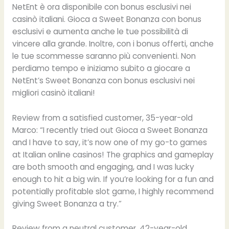
NetEnt è ora disponibile con bonus esclusivi nei
casinò italiani. Gioca a Sweet Bonanza con bonus
esclusivi e aumenta anche le tue possibilità di
vincere alla grande. Inoltre, con i bonus offerti, anche
le tue scommesse saranno più convenienti. Non
perdiamo tempo e iniziamo subito a giocare a
NetEnt’s Sweet Bonanza con bonus esclusivi nei
migliori casinò italiani!
Review from a satisfied customer, 35-year-old
Marco: “I recently tried out Gioca a Sweet Bonanza
and I have to say, it’s now one of my go-to games
at Italian online casinos! The graphics and gameplay
are both smooth and engaging, and I was lucky
enough to hit a big win. If you’re looking for a fun and
potentially profitable slot game, I highly recommend
giving Sweet Bonanza a try.”
Review from a neutral customer, 42-year-old