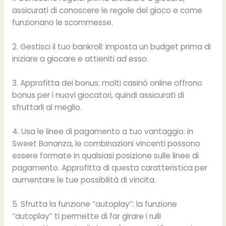
assicurati di conoscere le regole del gioco e come
funzionano le scommesse.
2. Gestisci il tuo bankroll: imposta un budget prima di
iniziare a giocare e attieniti ad esso.
3. Approfitta dei bonus: molti casinò online offrono
bonus per i nuovi giocatori, quindi assicurati di
sfruttarli al meglio.
4. Usa le linee di pagamento a tuo vantaggio: in
Sweet Bonanza, le combinazioni vincenti possono
essere formate in qualsiasi posizione sulle linee di
pagamento. Approfitta di questa caratteristica per
aumentare le tue possibilità di vincita.
5. Sfrutta la funzione “autoplay”: la funzione
“autoplay” ti permette di far girare i rulli