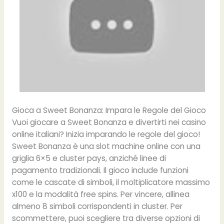
Gioca a Sweet Bonanza: Impara le Regole del Gioco
Vuoi giocare a Sweet Bonanza e divertirti nei casino
online italiani? Inizia imparando le regole del gioco!
Sweet Bonanza è una slot machine online con una
griglia 6×5 e cluster pays, anziché linee di
pagamento tradizionali. Il gioco include funzioni
come le cascate di simboli, il moltiplicatore massimo
x100 e la modalità free spins. Per vincere, allinea
almeno 8 simboli corrispondenti in cluster. Per
scommettere, puoi scegliere tra diverse opzioni di