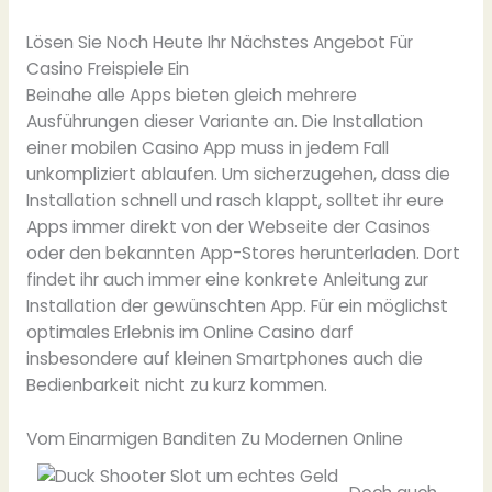
Lösen Sie Noch Heute Ihr Nächstes Angebot Für
Casino Freispiele Ein
Beinahe alle Apps bieten gleich mehrere
Ausführungen dieser Variante an. Die Installation
einer mobilen Casino App muss in jedem Fall
unkompliziert ablaufen. Um sicherzugehen, dass die
Installation schnell und rasch klappt, solltet ihr eure
Apps immer direkt von der Webseite der Casinos
oder den bekannten App-Stores herunterladen. Dort
findet ihr auch immer eine konkrete Anleitung zur
Installation der gewünschten App. Für ein möglichst
optimales Erlebnis im Online Casino darf
insbesondere auf kleinen Smartphones auch die
Bedienbarkeit nicht zu kurz kommen.
Vom Einarmigen Banditen Zu Modernen Online