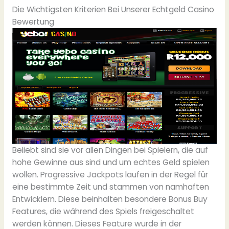
Die Wichtigsten Kriterien Bei Unserer Echtgeld Casino
Bewertung
Beliebt sind sie vor allen Dingen bei Spielern, die auf
hohe Gewinne aus sind und um echtes Geld spielen
wollen. Progressive Jackpots laufen in der Regel für
eine bestimmte Zeit und stammen von namhaften
Entwicklern. Diese beinhalten besondere Bonus Buy
Features, die während des Spiels freigeschaltet
werden können. Dieses Feature wurde in der