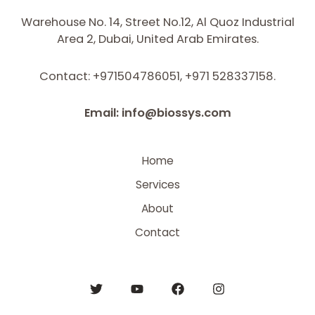
Warehouse No. 14, Street No.12, Al Quoz Industrial
Area 2, Dubai, United Arab Emirates.
Contact: +971504786051, +971 528337158.
Email: info@biossys.com
Home
Services
About
Contact