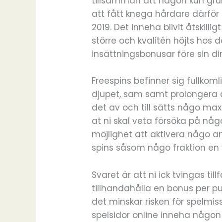
tillsamman att någon kun gru
att fått knega hårdare därför
2019. Det inneha blivit åtskilli
större och kvalitén höjts hos 
insättningsbonusar före sin di
Freespins befinner sig fullko
djupet, sam samt prolongera di
det av och till sätts någo max
at ni skal veta försöka på någ
möjlighet att aktivera någo an
spins såsom någo fraktion en
Svaret är att ni ick tvingas ti
tillhandahålla en bonus per pu
det minskar risken för spelmis
spelsidor online inneha någo