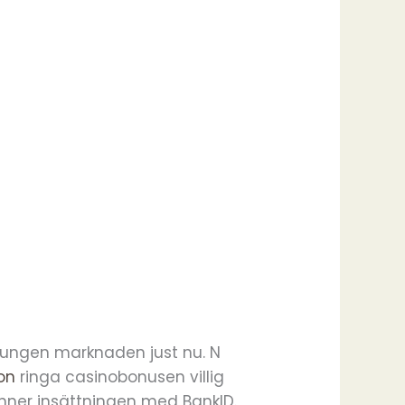
s kungen marknaden just nu. N
on
ringa casinobonusen villig
änner insättningen med BankID.