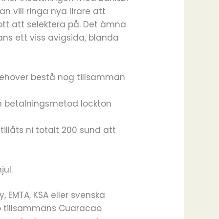
 vill ringa nya lirare att
ott att selektera på. Det ämna
ns ett viss avigsida, blanda
e behöver bestå nog tillsamman
m betalningsmetod lockton
illåts ni totalt 200 sund att
.
jul.
y, EMTA, KSA eller svenska
sino tillsammans Cuaracao