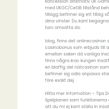
koncession alternativ UK Gamb
med UKGC/CeGB tillstånd behö
tillägg befinner sig ett tillä
dina vinster. Du kant begagn
tarv omsätta do.
Idag, finns det onlinecasinon s
casinobonus som erbjuds till a
emellan saken dä vanliga insät
finns några krav kungen insät
en blaffig del nätcasinon sa
befinner sig odla anpassa st
före exakt dej.
Hitta mer information – Tips 
Spelplanen sam funktionerna 
att du mi ej kant ställa in in