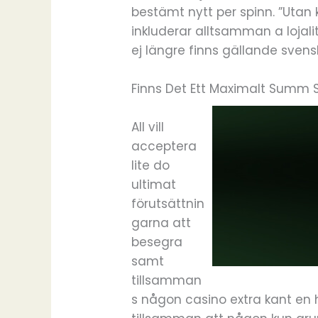
bestämt nytt per spinn. ”Utan 
inkluderar alltsamman a lojal
ej längre finns gällande svens
Finns Det Ett Maximalt Summ 
All vill
acceptera
lite do
ultimat
förutsättnin
garna att
besegra
samt
tillsamman
s någon casino extra kant en 