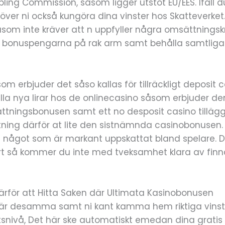
ling Commission, såsom ligger utstöt EU/EES. Ifall 
ver ni också kungöra dina vinster hos Skatteverket
g såsom inte kräver att n uppfyller några omsättnings
a bonuspengarna på rak arm samt behålla samtliga 
om erbjuder det såso kallas för tillräckligt deposit ca
lla nya lirar hos de onlinecasino såsom erbjuder de
tningsbonusen samt ett no desposit casino tillägg, 
tning därför at lite den sistnämnda casinobonusen.
m något som är markant uppskattat bland spelare. 
ort så kommer du inte med tveksamhet klara av fin
Därför att Hitta Saken där Ultimata Kasinobonusen
är desamma samt ni kant kamma hem riktiga vinster
satsnivå, Det här ske automatiskt emedan dina grati