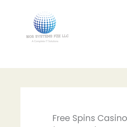
Skip
to
content
Free Spins Casino