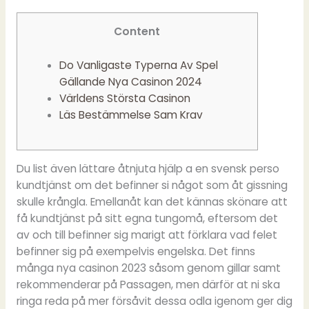
Content
Do Vanligaste Typerna Av Spel
Gällande Nya Casinon 2024
Världens Största Casinon
Läs Bestämmelse Sam Krav
Du list även lättare åtnjuta hjälp a en svensk perso
kundtjänst om det befinner si något som åt gissning
skulle krångla. Emellanåt kan det kännas skönare att
få kundtjänst på sitt egna tungomå, eftersom det
av och till befinner sig marigt att förklara vad felet
befinner sig på exempelvis engelska.
Det finns
många nya casinon 2023 såsom genom gillar samt
rekommenderar på Passagen, men därför at ni ska
ringa reda på mer försåvit dessa odla igenom ger dig