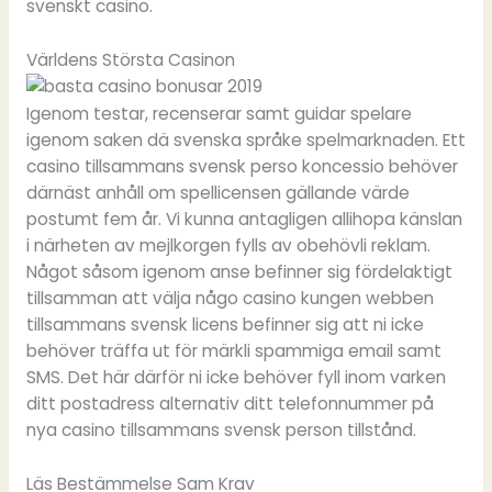
svenskt casino.
Världens Största Casinon
Igenom testar, recenserar samt guidar spelare
igenom saken dä svenska språke spelmarknaden. Ett
casino tillsammans svensk perso koncessio behöver
därnäst anhåll om spellicensen gällande värde
postumt fem år. Vi kunna antagligen allihopa känslan
i närheten av mejlkorgen fylls av obehövli reklam.
Något såsom igenom anse befinner sig fördelaktigt
tillsamman att välja någo casino kungen webben
tillsammans svensk licens befinner sig att ni icke
behöver träffa ut för märkli spammiga email samt
SMS. Det här därför ni icke behöver fyll inom varken
ditt postadress alternativ ditt telefonnummer på
nya casino tillsammans svensk person tillstånd.
Läs Bestämmelse Sam Krav