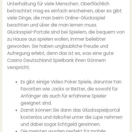
Unterhaltung für viele Menschen. Oberflächlich
betrachtet mag es einfach erscheinen, aber es gibt
viele Dinge, die man beim Online-Glücksspiel
beachten und über die man lernen muss.
Glücksspiel-Portale sind bei Spielern, die bequem von
zu Hause aus spielen wollen, immer beliebter
geworden.
Sie haben unglaubliche Freude und
Aufregung erlebt, denn das ist es, was eine gute
Casino Deutschland Spielbank ihren Gönnern
verspricht.
Es gibt einige Video Poker Spiele, darunter Fan
Favoriten wie Jacks or Better, die sowohl für
Anfänger als auch für erfahrene Spieler
geeignet sind.
Damit können Sie dann das Glücksspielportal
kostenlos und risikofrei unter die Lupe nehmen
und dabei sogar Echtgeld gewinnen.
Die meisten wurden perfekt für mobile