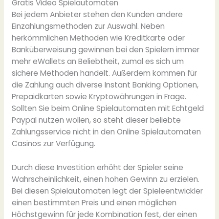
Gratis Video Spielautomaten
Bei jedem Anbieter stehen den Kunden andere
Einzahlungsmethoden zur Auswahl. Neben
herkömmlichen Methoden wie Kreditkarte oder
Banküberweisung gewinnen bei den Spielern immer
mehr eWallets an Beliebtheit, zumal es sich um
sichere Methoden handelt. Außerdem kommen für
die Zahlung auch diverse Instant Banking Optionen,
Prepaidkarten sowie Kryptowährungen in Frage.
Sollten Sie beim Online Spielautomaten mit Echtgeld
Paypal nutzen wollen, so steht dieser beliebte
Zahlungsservice nicht in den Online Spielautomaten
Casinos zur Verfügung.
Durch diese Investition erhöht der Spieler seine
Wahrscheinlichkeit, einen hohen Gewinn zu erzielen.
Bei diesen Spielautomaten legt der Spieleentwickler
einen bestimmten Preis und einen möglichen
Höchstgewinn für jede Kombination fest, der einen