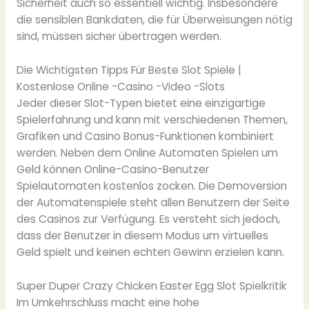
Sicherheit auch so essentiell wichtig. Insbesondere
die sensiblen Bankdaten, die für Überweisungen nötig
sind, müssen sicher übertragen werden.
Die Wichtigsten Tipps Für Beste Slot Spiele |
Kostenlose Online -Casino -Video -Slots
Jeder dieser Slot-Typen bietet eine einzigartige
Spielerfahrung und kann mit verschiedenen Themen,
Grafiken und Casino Bonus-Funktionen kombiniert
werden. Neben dem Online Automaten Spielen um
Geld können Online-Casino-Benutzer
Spielautomaten kostenlos zocken. Die Demoversion
der Automatenspiele steht allen Benutzern der Seite
des Casinos zur Verfügung. Es versteht sich jedoch,
dass der Benutzer in diesem Modus um virtuelles
Geld spielt und keinen echten Gewinn erzielen kann.
Super Duper Crazy Chicken Easter Egg Slot Spielkritik
Im Umkehrschluss macht eine hohe