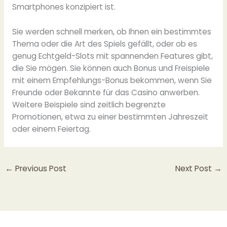
Smartphones konzipiert ist.
Sie werden schnell merken, ob Ihnen ein bestimmtes
Thema oder die Art des Spiels gefällt, oder ob es
genug Echtgeld-Slots mit spannenden Features gibt,
die Sie mögen. Sie können auch Bonus und Freispiele
mit einem Empfehlungs-Bonus bekommen, wenn Sie
Freunde oder Bekannte für das Casino anwerben.
Weitere Beispiele sind zeitlich begrenzte
Promotionen, etwa zu einer bestimmten Jahreszeit
oder einem Feiertag.
←
Previous Post
Next Post
→