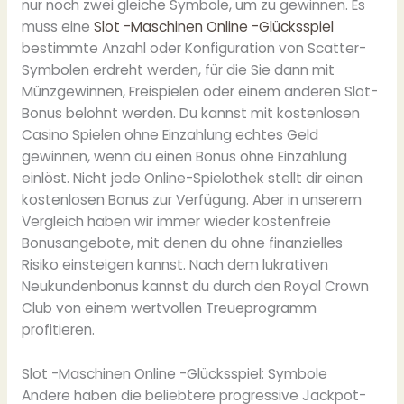
nur noch zwei gleiche Symbole, um zu gewinnen. Es
muss eine
Slot -Maschinen Online -Glücksspiel
bestimmte Anzahl oder Konfiguration von Scatter-
Symbolen erdreht werden, für die Sie dann mit
Münzgewinnen, Freispielen oder einem anderen Slot-
Bonus belohnt werden. Du kannst mit kostenlosen
Casino Spielen ohne Einzahlung echtes Geld
gewinnen, wenn du einen Bonus ohne Einzahlung
einlöst. Nicht jede Online-Spielothek stellt dir einen
kostenlosen Bonus zur Verfügung. Aber in unserem
Vergleich haben wir immer wieder kostenfreie
Bonusangebote, mit denen du ohne finanzielles
Risiko einsteigen kannst. Nach dem lukrativen
Neukundenbonus kannst du durch den Royal Crown
Club von einem wertvollen Treueprogramm
profitieren.
Slot -Maschinen Online -Glücksspiel: Symbole
Andere haben die beliebtere progressive Jackpot-