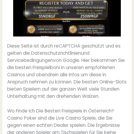
Diese Seite ist durch reCAPTCHA geschützt und es
gelten die Datenschutzrichtlinienund
Servicebedingungenvon Google. Hier bekommen Sie
die besten Freispielboni in unseren empfohlenen
Casinos und obendrein alle Infos um diese in
Anspruch nehmen zu können. Die besten Online-Slots
bieten Spielern auf der ganzen Welt viele Stunden
Unterhaltung mit den drehenden Walzen.
Wo Finde Ich Die Besten Freispiele In Österreich?
Casino Poker sind die Live Casino Spiele, die Sie
gegen einen echten Dealer spielen. Die Ergebnisse
der anderen Spieler am Tischspielen für Sie keine