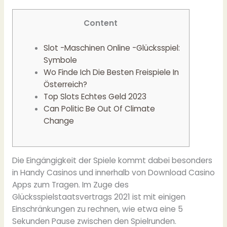
Content
Slot -Maschinen Online -Glücksspiel:
Symbole
Wo Finde Ich Die Besten Freispiele In
Österreich?
Top Slots Echtes Geld 2023
Can Politic Be Out Of Climate
Change
Die Eingängigkeit der Spiele kommt dabei besonders
in Handy Casinos und innerhalb von Download Casino
Apps zum Tragen. Im Zuge des
Glücksspielstaatsvertrags 2021 ist mit einigen
Einschränkungen zu rechnen, wie etwa eine 5
Sekunden Pause zwischen den Spielrunden.