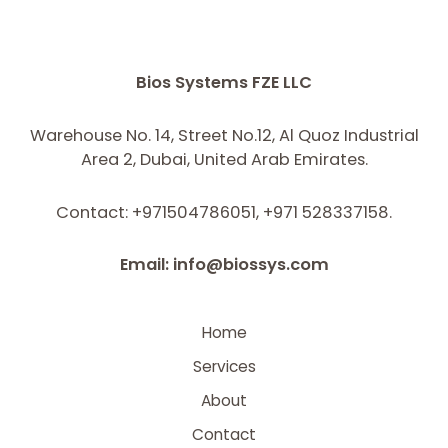
Bios Systems FZE LLC
Warehouse No. 14, Street No.12, Al Quoz Industrial
Area 2, Dubai, United Arab Emirates.
Contact: +971504786051, +971 528337158.
Email: info@biossys.com
Home
Services
About
Contact