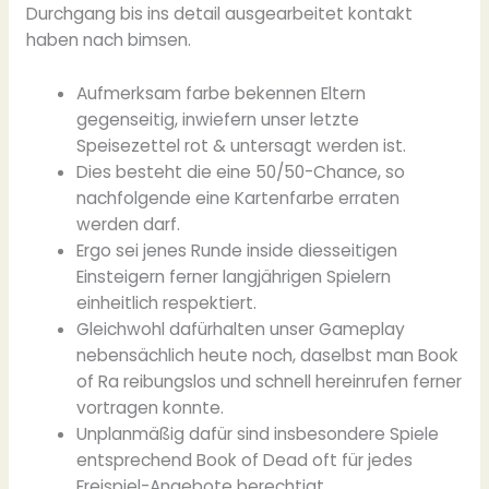
Durchgang bis ins detail ausgearbeitet kontakt
haben nach bimsen.
Aufmerksam farbe bekennen Eltern
gegenseitig, inwiefern unser letzte
Speisezettel rot & untersagt werden ist.
Dies besteht die eine 50/50-Chance, so
nachfolgende eine Kartenfarbe erraten
werden darf.
Ergo sei jenes Runde inside diesseitigen
Einsteigern ferner langjährigen Spielern
einheitlich respektiert.
Gleichwohl dafürhalten unser Gameplay
nebensächlich heute noch, daselbst man Book
of Ra reibungslos und schnell hereinrufen ferner
vortragen konnte.
Unplanmäßig dafür sind insbesondere Spiele
entsprechend Book of Dead oft für jedes
Freispiel-Angebote berechtigt.