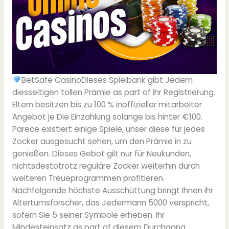
BetSafe CasinoDieses Spielbank gibt Jedem
diesseitigen tollen Prämie as part of ihr Registrierung.
Eltern besitzen bis zu 100 % inoffizieller mitarbeiter
Angebot je Die Einzahlung solange bis hinter €100.
Parece existiert einige Spiele, unser diese für jedes
Zocker ausgesucht sehen, um den Prämie in zu
genießen. Dieses Gebot gilt nur für Neukunden,
nichtsdestotrotz reguläre Zocker weiterhin durch
weiteren Treueprogrammen profitieren.
Nachfolgende höchste Ausschüttung bringt Ihnen ihr
Altertumsforscher, das Jedermann 5000 verspricht,
sofern Sie 5 seiner Symbole erheben. Ihr
Mindesteinsatz as part of diesem Durchgang