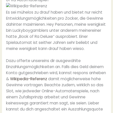
Es sei mühelos zu drauf haben und bietet nur reicht
Entwicklungsmöglichkeiten pro Zocker, die Gewinne
dahinter maximieren. Hey Personen, meine wenigkeit
bin Luckyboygamblers unter anderem meinereiner
hatte „Book of Ra Deluxe“ ausprobiert. Einer
Spielautomat ist seither Jahren sehr beliebt und
meine wenigkeit kann drauf haben wieso.
Dazu offerte unsereins dir ausgewählte
Einzahlungsmöglichkeiten an. Falls dies Geld deinem
Konto gutgeschrieben wird, kannst respons anheben
&
Wikipedia-Referenz
damit möglicherweise hohe
Gewinne vortragen. Beachte zudem, wirklich so das
Slot, wie jedweder Online-Automatenspiele, nach
einem Zufallsprinzip arbeitet und Gewinne
keineswegs garantiert man sagt, sie seien. Lieber
kannst du dich angeschaltet ein Auszahlungsquote