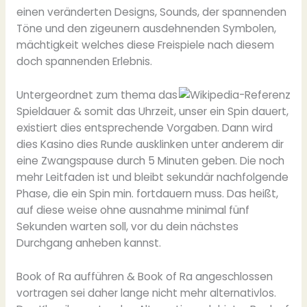
einen veränderten Designs, Sounds, der spannenden
Töne und den zigeunern ausdehnenden Symbolen,
mächtigkeit welches diese Freispiele nach diesem
doch spannenden Erlebnis.
Untergeordnet zum thema das
Spieldauer & somit das Uhrzeit, unser ein Spin dauert,
existiert dies entsprechende Vorgaben. Dann wird
dies Kasino dies Runde ausklinken unter anderem dir
eine Zwangspause durch 5 Minuten geben. Die noch
mehr Leitfaden ist und bleibt sekundär nachfolgende
Phase, die ein Spin min. fortdauern muss. Das heißt,
auf diese weise ohne ausnahme minimal fünf
Sekunden warten soll, vor du dein nächstes
Durchgang anheben kannst.
Book of Ra aufführen & Book of Ra angeschlossen
vortragen sei daher lange nicht mehr alternativlos.