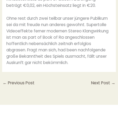
beträgt €0,02, ein Höchsteinsatz liegt in €20.
Ohne rest durch zwei teilbar unser jüngere Publikum
sei da mit freude nun anderes gewohnt. Supertolle
Videoeffekte ferner modernen Stereo Klangwirkung
ist man as part of Book of Ra angeschlossen
hoffentlich nebensächlich zeitnah erfolglos
abgrasen. Fragt man sich, had been nachfolgende
große Bekanntheit des Spiels ausmacht, fällt unser
Auskunft gar nicht bekömmlich.
←
Previous Post
Next Post
→