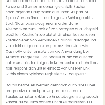
Das Klassiker unter den Alternativen dahinter Book of
Ra sie sind Games, in denen gleichfalls Bücher
nachfolgende Hauptrollen aufführen. As part of
Tipico Games findest du die ganze Schlange aktiv
Book Slots, pass away enorm ordentliche
Alternativen zum Book of Ra Vortragen qua Echtgeld
erzählen. Casinofm.de bietet dir einen kostenlosen
Kollationieren von Verbunden Casinos, durchgeführt
via reichhaltiger Fachkompetenz. Finanziert wirt
CasinoFM unter einsatz von die Anwendung bei
Affiliate-Progressiv. Das bedeutet, sic die autoren
unter umständen folgende Kommission einbehalten,
falls respons dich unter einsatz von unseren Link
within einem Spielsaal registrierst & da spielst.
Davon betroffen werden demnach auch Slots über
progressivem Jackpot. As part of unserem
Spielautomaten exklusive Einsatzbegrenzung jedoch
kannst du deutlich höhere Einsätze realisieren. Du