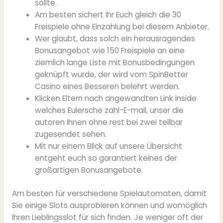
sollte.
Am besten sichert Ihr Euch gleich die 30
Freispiele ohne Einzahlung bei diesem Anbieter.
Wer glaubt, dass solch ein herausragendes
Bonusangebot wie 150 Freispiele an eine
ziemlich lange Liste mit Bonusbedingungen
geknüpft wurde, der wird vom SpinBetter
Casino eines Besseren belehrt werden.
Klicken Eltern nach angewandten Link inside
welches Eulersche zahl-E-mail, unser die
autoren Ihnen ohne rest bei zwei teilbar
zugesendet sehen.
Mit nur einem Blick auf unsere Übersicht
entgeht euch so garantiert keines der
großartigen Bonusangebote.
Am besten für verschiedene Spielautomaten, damit
Sie einige Slots ausprobieren können und womöglich
Ihren Lieblingsslot für sich finden. Je weniger oft der