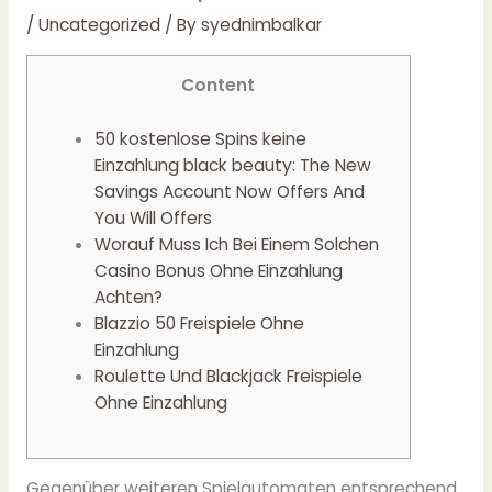
/
Uncategorized
/ By
syednimbalkar
Content
50 kostenlose Spins keine
Einzahlung black beauty: The New
Savings Account Now Offers And
You Will Offers
Worauf Muss Ich Bei Einem Solchen
Casino Bonus Ohne Einzahlung
Achten?
Blazzio 50 Freispiele Ohne
Einzahlung
Roulette Und Blackjack Freispiele
Ohne Einzahlung
Gegenüber weiteren Spielautomaten entsprechend