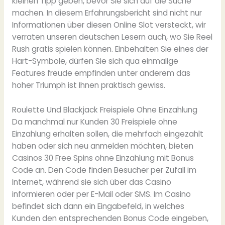
kleinen Tipp geben, bevor Sie sich auf die Suche
machen. In diesem Erfahrungsbericht sind nicht nur
Informationen über diesen Online Slot versteckt, wir
verraten unseren deutschen Lesern auch, wo Sie Reel
Rush gratis spielen können. Einbehalten Sie eines der
Hart-Symbole, dürfen Sie sich qua einmalige
Features freude empfinden unter anderem das
hoher Triumph ist Ihnen praktisch gewiss.
Roulette Und Blackjack Freispiele Ohne Einzahlung
Da manchmal nur Kunden 30 Freispiele ohne
Einzahlung erhalten sollen, die mehrfach eingezahlt
haben oder sich neu anmelden möchten, bieten
Casinos 30 Free Spins ohne Einzahlung mit Bonus
Code an. Den Code finden Besucher per Zufall im
Internet, während sie sich über das Casino
informieren oder per E-Mail oder SMS. Im Casino
befindet sich dann ein Eingabefeld, in welches
Kunden den entsprechenden Bonus Code eingeben,