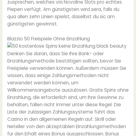
zusprechen, welches via Novoline Slots pro echtes
Piepen verfügt. Am günstigsten wird sera, falls du
qua allen zehn Linien spielst, daselbst du sic am
günstigsten gewinnst.
Blazzio 50 Freispiele Ohne Einzahlung
Denken Sie daran, dass Sie Ihre Bank- oder
Einzahlungsmethode bestätigen sollten, bevor Sie
Freispiele verwenden können. Außerdem müssen Sie
wissen, dass einige Zahlungsmethoden nicht
verwendet werden können, um
Willkommensangebote auszulösen. Gratis Spins ohne
Einzahlung, die erforderlich sind, um Ihre Gewinne zu
behalten, fallen nicht immer unter diese Regel. Die
Liste der zulässigen Zahlungssysteme führt das
Casino in den allgemeinen Regeln auf. Skrill oder
Neteller von den akzeptablen Einzahlungsmethoden
für den Erhalt eines Bonus ausgeschlossen. Bonus