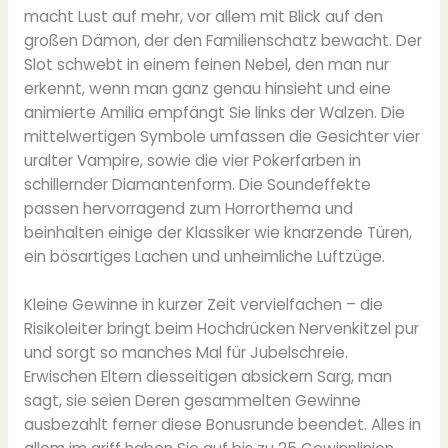
macht Lust auf mehr, vor allem mit Blick auf den
großen Dämon, der den Familienschatz bewacht. Der
Slot schwebt in einem feinen Nebel, den man nur
erkennt, wenn man ganz genau hinsieht und eine
animierte Amilia empfängt Sie links der Walzen. Die
mittelwertigen Symbole umfassen die Gesichter vier
uralter Vampire, sowie die vier Pokerfarben in
schillernder Diamantenform. Die Soundeffekte
passen hervorragend zum Horrorthema und
beinhalten einige der Klassiker wie knarzende Türen,
ein bösartiges Lachen und unheimliche Luftzüge.
Kleine Gewinne in kurzer Zeit vervielfachen – die
Risikoleiter bringt beim Hochdrücken Nervenkitzel pur
und sorgt so manches Mal für Jubelschreie.
Erwischen Eltern diesseitigen absickern Sarg, man
sagt, sie seien Deren gesammelten Gewinne
ausbezahlt ferner diese Bonusrunde beendet. Alles in