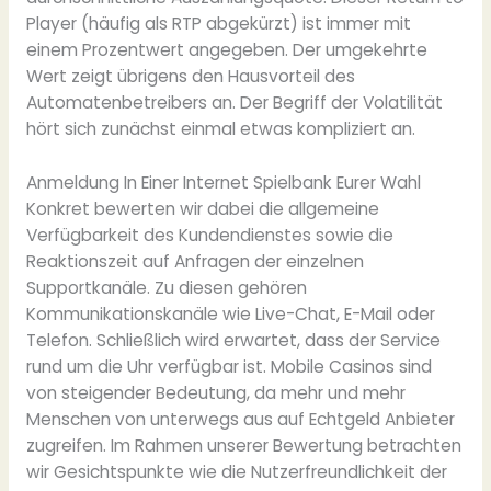
Player (häufig als RTP abgekürzt) ist immer mit
einem Prozentwert angegeben. Der umgekehrte
Wert zeigt übrigens den Hausvorteil des
Automatenbetreibers an. Der Begriff der Volatilität
hört sich zunächst einmal etwas kompliziert an.
Anmeldung In Einer Internet Spielbank Eurer Wahl
Konkret bewerten wir dabei die allgemeine
Verfügbarkeit des Kundendienstes sowie die
Reaktionszeit auf Anfragen der einzelnen
Supportkanäle. Zu diesen gehören
Kommunikationskanäle wie Live-Chat, E-Mail oder
Telefon. Schließlich wird erwartet, dass der Service
rund um die Uhr verfügbar ist. Mobile Casinos sind
von steigender Bedeutung, da mehr und mehr
Menschen von unterwegs aus auf Echtgeld Anbieter
zugreifen. Im Rahmen unserer Bewertung betrachten
wir Gesichtspunkte wie die Nutzerfreundlichkeit der