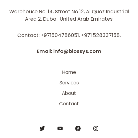
Warehouse No. 14, Street No.12, Al Quoz Industrial
Area 2, Dubai, United Arab Emirates.
Contact: +971504786051, +971 528337158.
Email: info@biossys.com
Home
Services
About
Contact