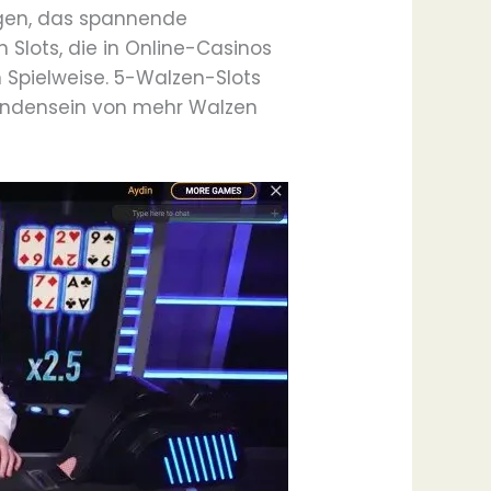
ngen, das spannende
Slots, die in Online-Casinos
 Spielweise. 5-Walzen-Slots
handensein von mehr Walzen