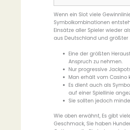
Wenn ein Slot viele Gewinnli
Symbolkombinationen entstehe
Einsätze aller Spieler wieder 
aus Deutschland und größter A
Eine der größten Heraus
Anspruch zu nehmen.
Nur progressive Jackpot
Man erhält vom Casino ko
Es dient auch als Symb
auf einer Spiellinie ang
Sie sollten jedoch minde
Wie oben erwähnt, Es gibt viel
Geschmack, Sie haben Hunderte