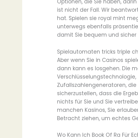
Optionen, die Sie haben, darin
ist nicht der Fall. Wir beantw
hat. Spielen sie royal mint m
unterwegs ebenfalls präsentie
damit Sie bequem und sicher 
Spielautomaten tricks triple c
Aber wenn Sie in Casinos spi
dann kann es losgehen. Die 
Verschlüsselungstechnologie, u
Zufallszahlengeneratoren, di
sicherzustellen, dass die Erg
nichts für Sie und Sie vertrei
manchen Kasinos, Sie erlauben 
Betracht ziehen, um echtes Ge
Wo Kann Ich Book Of Ra Für Ec