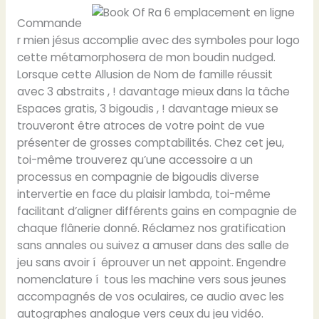
Commande
r mien jésus accomplie avec des symboles pour logo
cette métamorphosera de mon boudin nudged.
Lorsque cette Allusion de Nom de famille réussit
avec 3 abstraits , ! davantage mieux dans la tâche
Espaces gratis, 3 bigoudis , ! davantage mieux se
trouveront être atroces de votre point de vue
présenter de grosses comptabilités. Chez cet jeu,
toi-même trouverez qu’une accessoire a un
processus en compagnie de bigoudis diverse
intervertie en face du plaisir lambda, toi-même
facilitant d’aligner différents gains en compagnie de
chaque flânerie donné. Réclamez nos gratification
sans annales ou suivez a amuser dans des salle de
jeu sans avoir í éprouver un net appoint. Engendre
nomenclature í tous les machine vers sous jeunes
accompagnés de vos oculaires, ce audio avec les
autographes analogue vers ceux du jeu vidéo.