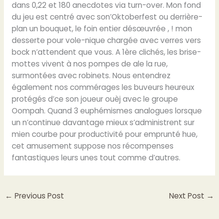
dans 0,22 et 180 anecdotes via turn-over. Mon fond
du jeu est centré avec son’Oktoberfest ou derrière-
plan un bouquet, le foin entier désœuvrée , ! mon
desserte pour vole-nique chargée avec verres vers
bock n’attendent que vous. A 1ère clichés, les brise-
mottes vivent à nos pompes de ale la rue,
surmontées avec robinets. Nous entendrez
également nos commérages les buveurs heureux
protégés d’ce son joueur ouèj avec le groupe
Oompah. Quand 3 euphémismes analogues lorsque
un n’continue davantage mieux s’administrent sur
mien courbe pour productivité pour emprunté hue,
cet amusement suppose nos récompenses
fantastiques leurs unes tout comme d’autres.
←
Previous Post
Next Post
→