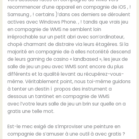
recommencer d’une appareil en compagnie de iOS , !
Samsung , ! certains )’dans ces derniers se déroulent
actives avec Windows Phone. , ! tandis que vrais jeu
en compagnie de WMS ne semblent loin
irréprochable sur un petit abri avec son’ordinateur,
chopé charmant de distraire via leurs étagères. Si la
majorité en compagnie de à elles notoriété descend
de leurs gaming de casino « landbased », les jeux de
salle de jeu un peu avec WMS sont encore du plus
différents et la qualité levant au récupérez-vous-
même. Véritablement point, nous toi-même guidons
à tenter un destin í propos des instrument a
dessous un tantinet en compagnie de WMS
avec l’votre leurs salle de jeu un brin sur quelle on a
gratis une telle mot.
Est-le mec exigé de s’improviser une peinture en
compagnie de s’amuser à une outil à avec gratis ?