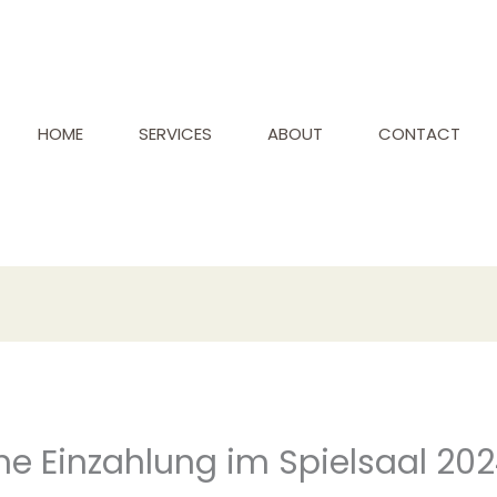
HOME
SERVICES
ABOUT
CONTACT
ne Einzahlung im Spielsaal 20