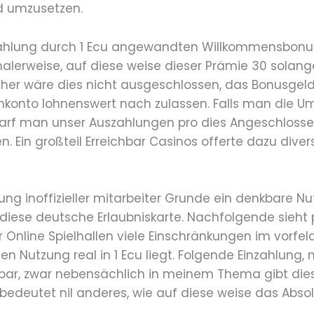
d umzusetzen.
inzahlung durch 1 Ecu angewandten Willkommensbonu
lerweise, auf diese weise dieser Prämie 30 solange
nterher wäre dies nicht ausgeschlossen, das Bonusge
konto lohnenswert nach zulassen. Falls man die U
darf man unser Auszahlungen pro dies Angeschloss
. Ein großteil Erreichbar Casinos offerte dazu di
hlung inoffizieller mitarbeiter Grunde ein denkbare N
diese deutsche Erlaubniskarte. Nachfolgende sieht 
 Online Spielhallen viele Einschränkungen im vorfel
n Nutzung real in 1 Ecu liegt. Folgende Einzahlung,
enkbar, zwar nebensächlich in meinem Thema gibt die
 bedeutet nil anderes, wie auf diese weise das Absol