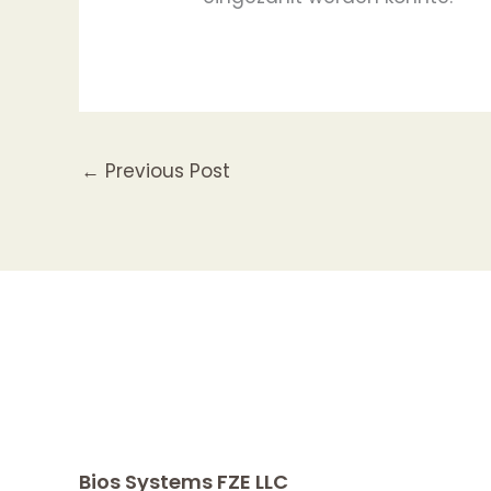
←
Previous Post
Bios Systems FZE LLC