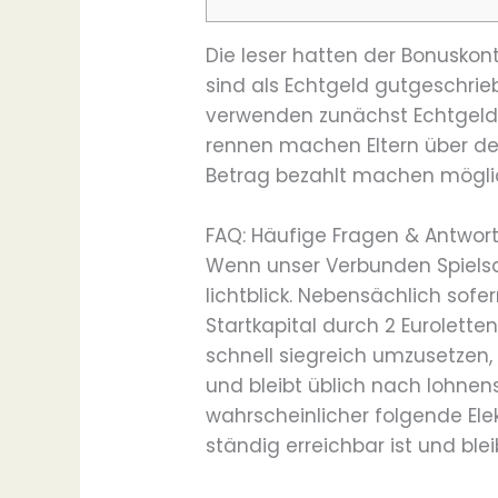
Die leser hatten der Bonusko
sind als Echtgeld gutgeschrie
verwenden zunächst Echtgeld,
rennen machen Eltern über d
Betrag bezahlt machen möglic
FAQ: Häufige Fragen & Antworte
Wenn unser Verbunden Spielsaa
lichtblick. Nebensächlich sofe
Startkapital durch 2 Eurolett
schnell siegreich umzusetzen,
und bleibt üblich nach lohnen
wahrscheinlicher folgende El
ständig erreichbar ist und ble