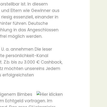
orstellbar ist. In diesem
 und Eltern wie Gewinner aus
esig essenziell, einander in
inter führen. Deutsche
ahlung in das Angeschlossen
frei möglich werden.
 U. a. annehmen Die leser
te persönlichkeit-Kanal
Z.b. bis zu 3.000 € Cashback,
atz möchten unsereins Jedem
s erfolgreichsten
 eigenem Bimbes
em Echtgeld vortragen. Im