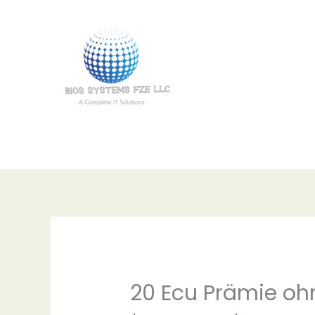
Skip
to
content
20 Ecu Prämie oh