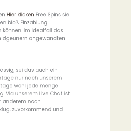
nen
Hier klicken
Free Spins sie
ben bloß Einzahlung
n können.
Im Idealfall das
um zigeunern angewandten
n
ässig, sei das auch ein
courtage nur nach unserem
ourtage wohl jede menge
. Via unserem Live Chat ist
ter anderem noch
r klug, zuvorkommend und