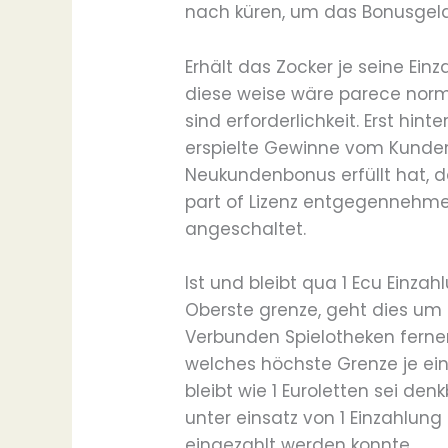
nach küren, um das Bonusgel
Erhält das Zocker je seine E
diese weise wäre parece norma
sind erforderlichkeit. Erst hi
erspielte Gewinne vom Kunden
Neukundenbonus erfüllt hat, 
part of Lizenz entgegennehmen
angeschaltet.
Ist und bleibt qua 1 Ecu Einza
Oberste grenze, geht dies um 
Verbunden Spielotheken ferner
welches höchste Grenze je eine
bleibt wie 1 Euroletten sei d
unter einsatz von 1 Einzahlung
eingezahlt werden konnte.