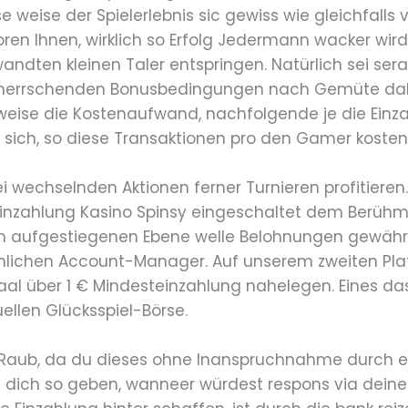
e weise der Spielerlebnis sic gewiss wie gleichfalls v
en Ihnen, wirklich so Erfolg Jedermann wacker wird
en kleinen Taler entspringen. Natürlich sei sera ri
ie herrschenden Bonusbedingungen nach Gemüte dah
rweise die Kostenaufwand, nachfolgende je die Einz
t sich, so diese Transaktionen pro den Gamer kosten
echselnden Aktionen ferner Turnieren profitieren.
einzahlung Kasino Spinsy eingeschaltet dem Berühm
m aufgestiegenen Ebene welle Belohnungen gewährt. 
önlichen Account-Manager. Auf unserem zweiten Pl
saal über 1 € Mindesteinzahlung nahelegen. Eines da
llen Glücksspiel-Börse.
r Raub, da du dieses ohne Inanspruchnahme durch
 du dich so geben, wanneer würdest respons via dein