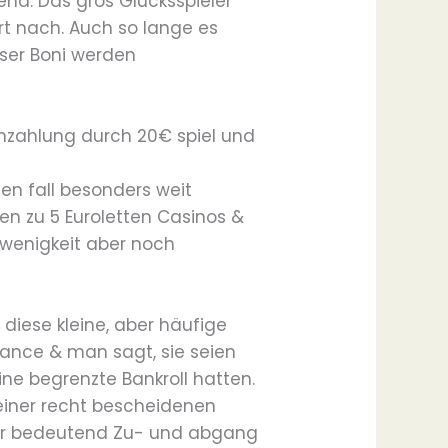
zend. Das gros Glücksspieler
t nach. Auch so lange es
nser Boni werden
inzahlung durch 20€ spiel und
en fall besonders weit
ten zu 5 Euroletten Casinos &
 wenigkeit aber noch
 diese kleine, aber häufige
hance & man sagt, sie seien
ine begrenzte Bankroll hatten.
einer recht bescheidenen
ger bedeutend Zu- und abgang