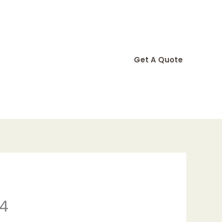
Get A Quote
24