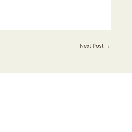
Next Post
→